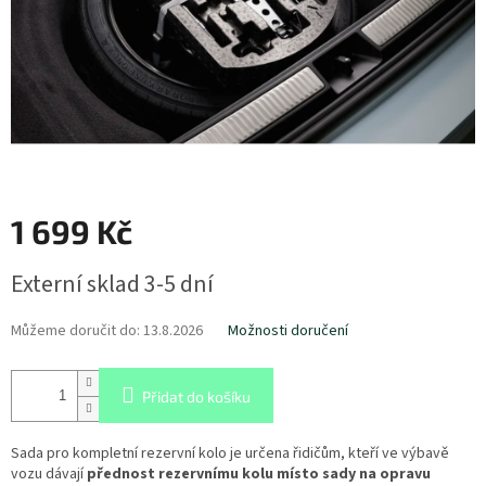
1 699 Kč
Měrná
Externí sklad 3-5 dní
cena:
Můžeme doručit do:
13.8.2026
Možnosti doručení
Přidat do košíku
Sada pro kompletní rezervní kolo je určena řidičům, kteří ve výbavě
vozu dávají
přednost rezervnímu kolu místo sady na opravu