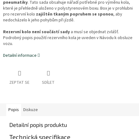
pneumatiky
. Tato sada obsahuje nářadí potřebné pro výměnu kola,
které je přehledně uloženo v polystyrenovém boxu. Box je v prohlubni
pro rezervní kolo
zajištěn tkaným popruhem se sponou
, aby
nedocházelo k jeho pohybům při jízdě.
Rezervní kolo není součástí sady
a musí se objednat zvlášť.
Podrobný popis použití rezervního kola je uveden v Návodu k obsluze
vozu.
Detailní informace
ZEPTAT SE
SDÍLET
Popis
Diskuze
Detailní popis produktu
Technická specifikace