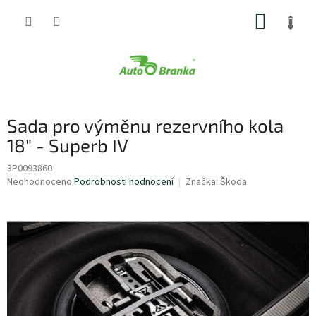
Přejít
NÁKUP
na
obsah
KOŠÍK
Sada pro výměnu rezervního kola
18" - Superb IV
3P0093860
Průměrné
Neohodnoceno
Podrobnosti hodnocení
Značka:
Škoda
hodnocení
produktu
je
0,0
z
5
hvězdiček.