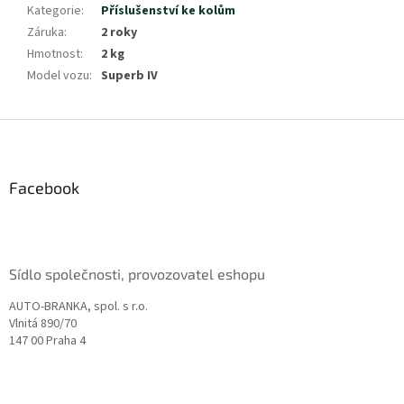
Kategorie
:
Příslušenství ke kolům
Záruka
:
2 roky
Hmotnost
:
2 kg
Model vozu
:
Superb IV
Z
á
p
a
Facebook
t
í
Sídlo společnosti, provozovatel eshopu
AUTO-BRANKA, spol. s r.o.
Vlnitá 890/70
147 00 Praha 4