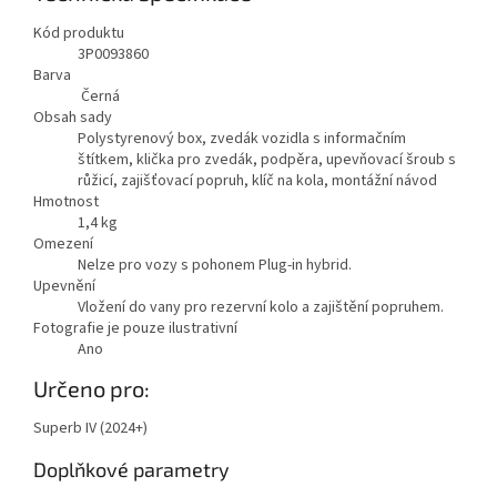
Kód produktu
3P0093860
Barva
Černá
Obsah sady
Polystyrenový box, zvedák vozidla s informačním
štítkem, klička pro zvedák, podpěra, upevňovací šroub s
růžicí, zajišťovací popruh, klíč na kola, montážní návod
Hmotnost
1,4
kg
Omezení
Nelze pro vozy s pohonem Plug-in hybrid.
Upevnění
Vložení do vany pro rezervní kolo a zajištění popruhem.
Fotografie je pouze ilustrativní
Ano
Určeno pro:
Superb IV (2024+)
Doplňkové parametry