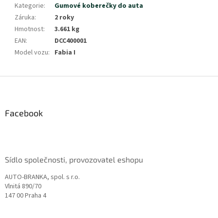
Kategorie
:
Gumové koberečky do auta
Záruka
:
2 roky
Hmotnost
:
3.661 kg
EAN
:
DCC400001
Model vozu
:
Fabia I
Z
á
p
a
Facebook
t
í
Sídlo společnosti, provozovatel eshopu
AUTO-BRANKA, spol. s r.o.
Vlnitá 890/70
147 00 Praha 4