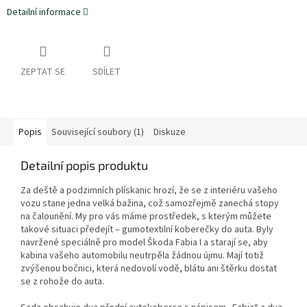
Detailní informace
ZEPTAT SE
SDÍLET
Popis
Související soubory (1)
Diskuze
Detailní popis produktu
Za deště a podzimních plískanic hrozí, že se z interiéru vašeho
vozu stane jedna velká bažina, což samozřejmě zanechá stopy
na čalounění. My pro vás máme prostředek, s kterým můžete
takové situaci předejít – gumotextilní koberečky do auta. Byly
navržené speciálně pro model Škoda Fabia I a starají se, aby
kabina vašeho automobilu neutrpěla žádnou újmu. Mají totiž
zvýšenou bočnici, která nedovolí vodě, blátu ani štěrku dostat
se z rohože do auta.