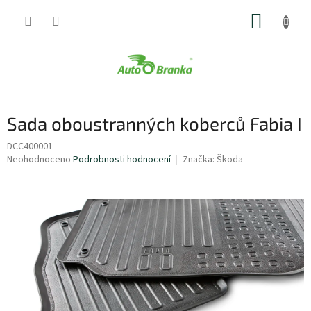
Přejít
NÁKUP
na
obsah
KOŠÍK
Sada oboustranných koberců Fabia I
DCC400001
Průměrné
Neohodnoceno
Podrobnosti hodnocení
Značka:
Škoda
hodnocení
produktu
je
0,0
z
5
hvězdiček.