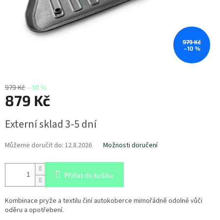
979 Kč
–10 %
979 Kč
–10 %
879 Kč
Měrná
Externí sklad 3-5 dní
cena:
Můžeme doručit do:
12.8.2026
Možnosti doručení
Přidat do košíku
Kombinace pryže a textilu činí autokoberce mimořádně odolné vůči
oděru a opotřebení.