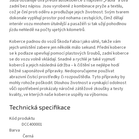
Sada obsahuje dva přední autokoberce s nápisem „Fabia“ a dva
zadní bez nápisu. Jsou vyrobené z kombinace pryže a textilu,
což je činí proti oděru a prodlužuje jejich životnost. Svým tvarem
dokonale vyplňují prostor pod nohama cestujících, čímž dělají
interiér vozu mnohem útulnější a pasažéři si tak užijí pohodlnou
jízdu nehledě na počty ujetých kilometrů.
Koberce padnou do vozů Škoda Fabia I jako ulité, takže vám
jejich umístění zabere jen několik málo sekund. Přední koberce
se k podlaze upevňují pomocí plastových šroubů, zadní koberce
se do vozu volně vkládají. Snadné a rychlé je také vyjmutí
koberců a jejich následná údržba – k čištění se nejlépe hodí
běžné saponátové přípravky. Nedoporučujeme používat
abrazivní čisticí prostředky či rozpouštědla. Tyto přípravky by
mohly rohože poškodit. Dlouhou životnost a vynikající odolnost
vůči opotřebení prokázaly náročné zátěžové zkoušky a testy
kvality, ve kterých naše koberce uspěly na výbornou.
Technická specifikace
Kód produktu
DCC400001
Barva
Černá