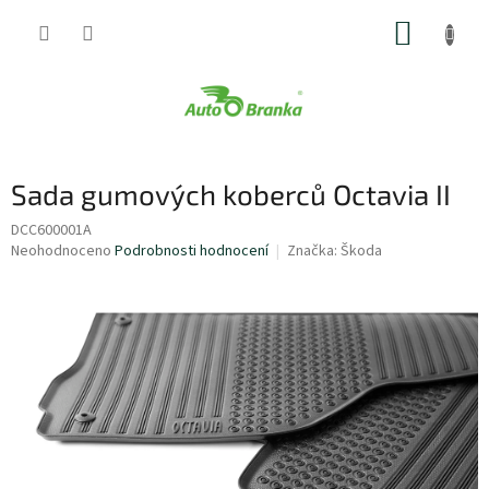
Přejít
NÁKUP
na
obsah
KOŠÍK
Sada gumových koberců Octavia II
DCC600001A
Průměrné
Neohodnoceno
Podrobnosti hodnocení
Značka:
Škoda
hodnocení
produktu
je
0,0
z
5
hvězdiček.