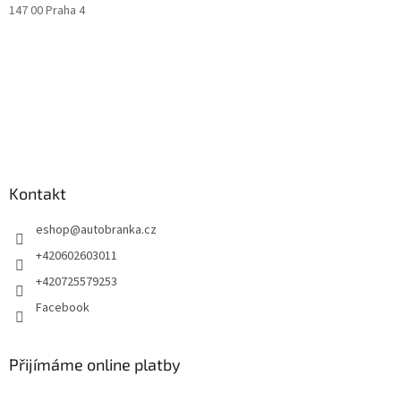
147 00 Praha 4
Kontakt
eshop
@
autobranka.cz
+420602603011
+420725579253
Facebook
Přijímáme online platby