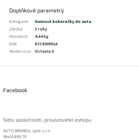
Doplňkové parametry
Kategorie
:
Gumové koberečky do auta
Záruka
:
2 roky
Hmotnost
:
4.64 kg
EAN
:
DCC600001A
Model vozu
:
Octavia II
Z
á
p
a
Facebook
t
í
Sídlo společnosti, provozovatel eshopu
AUTO-BRANKA, spol. s r.o.
Vlnitá 890/70