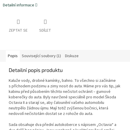
Detailní informace
ZEPTAT SE
SDÍLET
Popis
Související soubory (1)
Diskuze
Detailní popis produktu
Kaluže vody, drobné kamínky, bahno. To všechno si začínáme
s příchodem podzimu a zimy nosit do auta. Máme pro vás tip, jak
kabinu před působením těchto nečistot ochránit – gumové
koberečky do auta. Byly navržené speciálně pro model Škoda
Octavia II a starají se, aby čalounění vašeho automobilu
neutrpělo žádnou újmu. Mají totiž zvýšenou bočnici, která
nedovolí nečistotám dostat se z rohože do auta.
Sada obsahuje dva přední autokoberce s nápisem „Octavia“ a