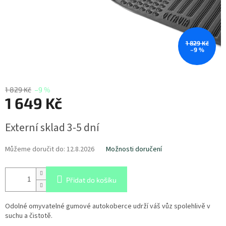
1 829 Kč
–9 %
1 829 Kč
–9 %
1 649 Kč
Měrná
Externí sklad 3-5 dní
cena:
Můžeme doručit do:
12.8.2026
Možnosti doručení
Přidat do košíku
Odolné omyvatelné gumové autokoberce udrží váš vůz spolehlivě v
suchu a čistotě.