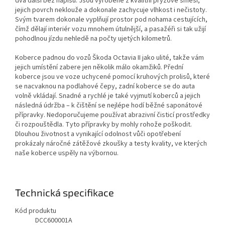
dva další bez nápisu. Jsou vyrobené z kvalitní pryžové směsi,
jejich povrch neklouže a dokonale zachycuje vlhkost i nečistoty.
Svým tvarem dokonale vyplňují prostor pod nohama cestujících,
čímž dělají interiér vozu mnohem útulnější, a pasažéři si tak užijí
pohodlnou jízdu nehledě na počty ujetých kilometrů.
Koberce padnou do vozů Škoda Octavia II jako ulité, takže vám
jejich umístění zabere jen několik málo okamžiků. Přední
koberce jsou ve voze uchycené pomocí kruhových prolisů, které
se nacvaknou na podlahové čepy, zadní koberce se do auta
volně vkládají. Snadné a rychlé je také vyjmutí koberců a jejich
následná údržba – k čištění se nejlépe hodí běžné saponátové
přípravky. Nedoporučujeme používat abrazivní čisticí prostředky
či rozpouštědla. Tyto přípravky by mohly rohože poškodit.
Dlouhou životnost a vynikající odolnost vůči opotřebení
prokázaly náročné zátěžové zkoušky a testy kvality, ve kterých
naše koberce uspěly na výbornou.
Technická specifikace
Kód produktu
DCC600001A