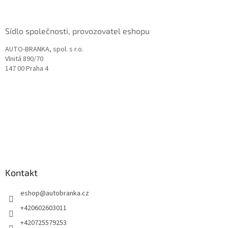
Sídlo společnosti, provozovatel eshopu
AUTO-BRANKA, spol. s r.o.
Vlnitá 890/70
147 00 Praha 4
Kontakt
eshop
@
autobranka.cz
+420602603011
+420725579253