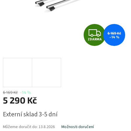
Z
6 169 Kč
–14 %
ZDARMA
D
A
R
M
A
6 169 Kč
–14 %
5 290 Kč
Měrná
Externí sklad 3-5 dní
cena:
Můžeme doručit do:
13.8.2026
Možnosti doručení