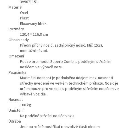
3V9071151
Materiál
Ocel
Plast
Eloxovaný hliník
Rozměry
120,4 × 116,8 cm
Obsah sady
Přední příčný nosič, zadní příčný nosič, klíč (2ks),
montážní návod.
Omezení
Pouze pro model Superb Combi s podélným střešním
nosičem ve výbavě vozu.
Poznámka
Maximální nosnost je podmíněna údajem max. nosnosti
střechy uvedené ve velkém technickém průkazu. Nosič je
určen pouze pro vozidla s podélným střešním nosičem ve
výbavě vozidla.
Nosnost
100
kg
Umístění
Na podélné střešní nosiče vozu.
Údržba
Jednou ročně postříkat pohyblivé části olejem.