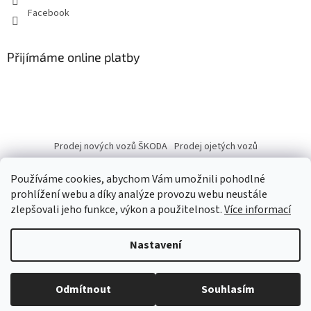
Facebook
Přijímáme online platby
Prodej nových vozů ŠKODA
Prodej ojetých vozů
Používáme cookies, abychom Vám umožnili pohodlné
prohlížení webu a díky analýze provozu webu neustále
zlepšovali jeho funkce, výkon a použitelnost.
Více informací
Vytvořil Shoptet
Nastavení
Copyright 2026
eshop.autobranka.cz
. Všechna práva vyhrazena.
Odmítnout
Souhlasím
Upravit nastavení cookies