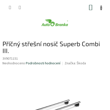
Přejít
NÁKUP
na
obsah
KOŠÍK
Příčný střešní nosič Superb Combi
III.
3V9071151
Průměrné
Neohodnoceno
Podrobnosti hodnocení
Značka:
Škoda
hodnocení
produktu
je
0,0
z
5
hvězdiček.