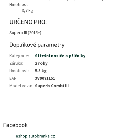
Hmotnost
3,7
kg
Zobrazit
URČENO PRO:
méně
Superb III (2015+)
Doplňkové parametry
Kategorie
:
Střešní nosiče a příčníky
Záruka
:
2 roky
Hmotnost
:
5.3 kg
EAN
:
3V9071151
Model vozu
:
Superb Combi III
Z
á
p
a
Facebook
t
eshop.autobranka.cz
í