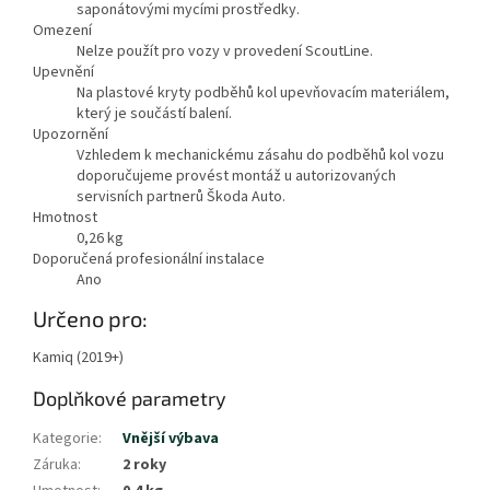
saponátovými mycími prostředky.
Omezení
Nelze použít pro vozy v provedení ScoutLine.
Upevnění
Na plastové kryty podběhů kol upevňovacím materiálem,
který je součástí balení.
Upozornění
Vzhledem k mechanickému zásahu do podběhů kol vozu
doporučujeme provést montáž u autorizovaných
servisních partnerů Škoda Auto.
Hmotnost
0,26
kg
Doporučená profesionální instalace
Ano
Zobrazit
Určeno pro:
méně
Kamiq (2019+)
Doplňkové parametry
Kategorie
:
Vnější výbava
Záruka
:
2 roky