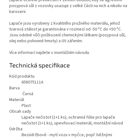
Lapače oceníte především v zimním období, kdy se agresivní
posypová sůl z vozovky usazuje z velké části na nich a nikoliv na
karoserii.
Lapače jsou vyrobeny z kvalitního pružného materiálu, jehož
tvarová stálost je garantována v rozmezí od -50 °C do +50 °C.
Jsou odolné vůči poškození chemickými látkami (posypová sůl,
olej nebo pohonné hmoty) a UV zářením.
Více informací najdete v montážním návodu.
Technická specifikace
Kód produktu
658075111A
Barva
Černá
Materiál
Plast
Obsah sady
Lapače nečistot (1+1 ks), ochranná fólie pro lapače
nečistot (1+1 ks), upevňovací materiál, montážní návod
Údržba
Bezúdržbové - mytí vozu v myčce, popř. běžnými