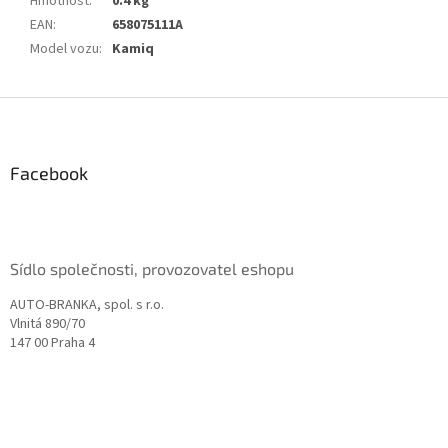
Hmotnost
:
0.4 kg
EAN
:
658075111A
Model vozu
:
Kamiq
Z
á
p
a
Facebook
t
í
Sídlo společnosti, provozovatel eshopu
AUTO-BRANKA, spol. s r.o.
Vlnitá 890/70
147 00 Praha 4