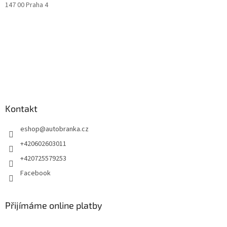
147 00 Praha 4
Kontakt
eshop
@
autobranka.cz
+420602603011
+420725579253
Facebook
Přijímáme online platby