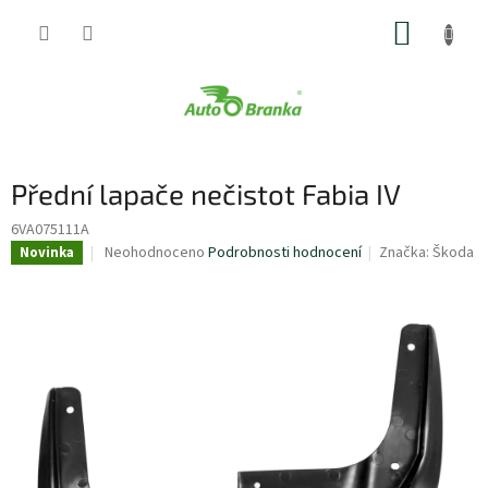
Přejít
NÁKUP
na
obsah
KOŠÍK
Přední lapače nečistot Fabia IV
6VA075111A
Průměrné
Neohodnoceno
Podrobnosti hodnocení
Značka:
Škoda
Novinka
hodnocení
produktu
je
0,0
z
5
hvězdiček.