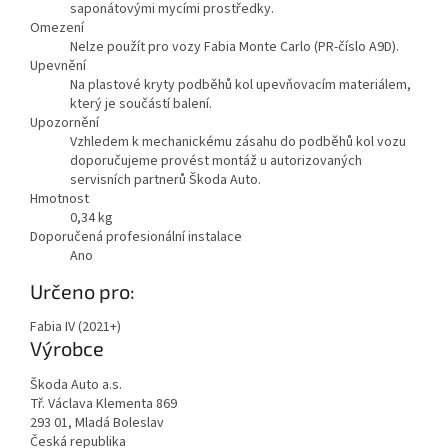
saponátovými mycími prostředky.
Omezení
Nelze použít pro vozy Fabia Monte Carlo (PR-číslo A9D).
Upevnění
Na plastové kryty podběhů kol upevňovacím materiálem,
který je součástí balení.
Upozornění
Vzhledem k mechanickému zásahu do podběhů kol vozu
doporučujeme provést montáž u autorizovaných
servisních partnerů Škoda Auto.
Hmotnost
0,34
kg
Doporučená profesionální instalace
Ano
Zobrazit
Určeno pro:
méně
Fabia IV (2021+)
Výrobce
Škoda Auto a.s.
Tř. Václava Klementa 869
293 01, Mladá Boleslav
Česká republika