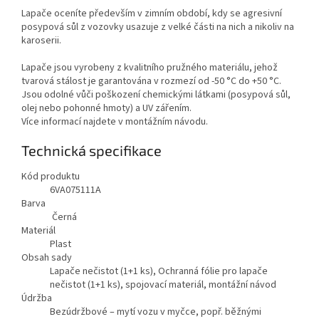
Lapače oceníte především v zimním období, kdy se agresivní
posypová sůl z vozovky usazuje z velké části na nich a nikoliv na
karoserii.
Lapače jsou vyrobeny z kvalitního pružného materiálu, jehož
tvarová stálost je garantována v rozmezí od -50 °C do +50 °C.
Jsou odolné vůči poškození chemickými látkami (posypová sůl,
olej nebo pohonné hmoty) a UV zářením.
Více informací najdete v montážním návodu.
Technická specifikace
Kód produktu
6VA075111A
Barva
Černá
Materiál
Plast
Obsah sady
Lapače nečistot (1+1 ks), Ochranná fólie pro lapače
nečistot (1+1 ks), spojovací materiál, montážní návod
Údržba
Bezúdržbové – mytí vozu v myčce, popř. běžnými