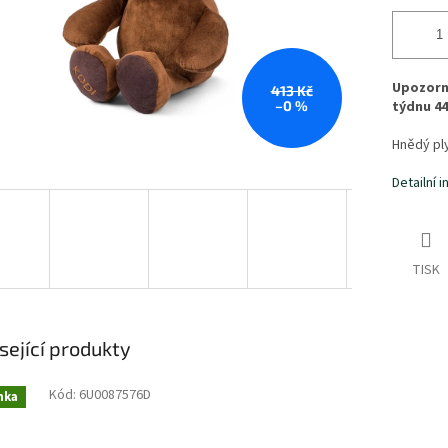
Upozorn
413 Kč
–0 %
týdnu 44
Hnědý ply
Detailní 
TISK
sející produkty
Kód:
6U0087576D
nka