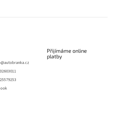
Přijímáme online
platby
p
@
autobranka.cz
02603011
25579253
book