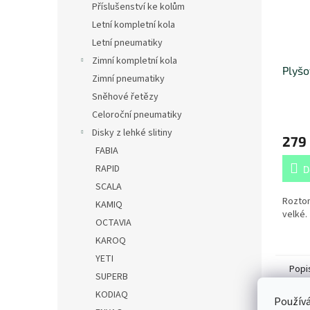
Příslušenství ke kolům
Letní kompletní kola
Letní pneumatiky
Zimní kompletní kola
Plyšo
Zimní pneumatiky
Sněhové řetězy
Celoroční pneumatiky
Disky z lehké slitiny
279
FABIA
RAPID
D
SCALA
Roztom
KAMIQ
velké.
OCTAVIA
KAROQ
YETI
Popi
SUPERB
KODIAQ
Používá