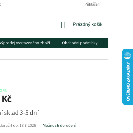
OBNÍCH ÚDAJŮ
Přihlášení
NÁKUPNÍ
Prázdný košík
KOŠÍK
Výprodej vystaveného zboží
Obchodní podmínky
Kontakty
0 %
 Kč
í sklad 3-5 dní
oručit do:
13.8.2026
Možnosti doručení