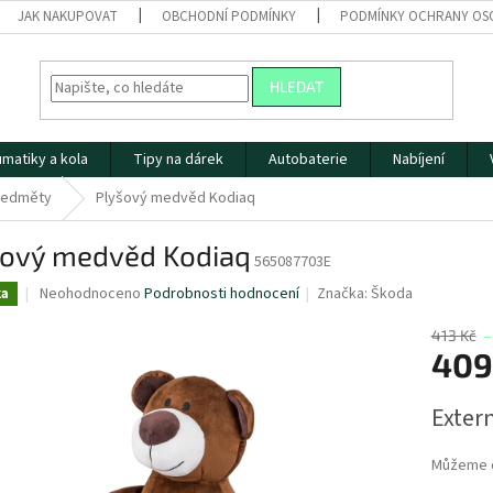
JAK NAKUPOVAT
OBCHODNÍ PODMÍNKY
PODMÍNKY OCHRANY OS
HLEDAT
matiky a kola
Tipy na dárek
Autobaterie
Nabíjení
předměty
Plyšový medvěd Kodiaq
šový medvěd Kodiaq
565087703E
Průměrné
Neohodnoceno
Podrobnosti hodnocení
Značka:
Škoda
ka
hodnocení
produktu
413 Kč
–
je
409
0,0
z
Měrná
Extern
5
cena:
hvězdiček.
Můžeme d