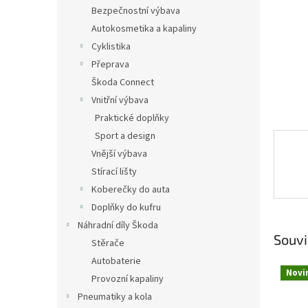
n
Bezpečnostní výbava
e
Autokosmetika a kapaliny
l
Cyklistika
Přeprava
Škoda Connect
Vnitřní výbava
Praktické doplňky
Sport a design
Vnější výbava
Stírací lišty
Koberečky do auta
Doplňky do kufru
Náhradní díly Škoda
Souvi
Stěrače
Autobaterie
Novi
Provozní kapaliny
Pneumatiky a kola