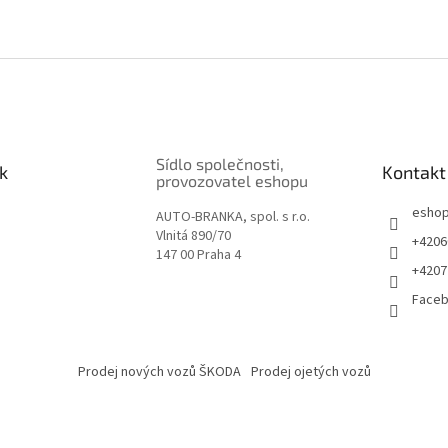
Sídlo společnosti,
k
Kontakt
provozovatel eshopu
esho
AUTO-BRANKA, spol. s r.o.
Vlnitá 890/70
+4206
147 00 Praha 4
+4207
Face
Prodej nových vozů ŠKODA
Prodej ojetých vozů