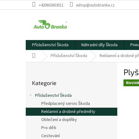
Přejít
+420602603011
eshop@autobranka.cz
na
obsah
Příslušenství Škoda
Náhradní díly Škoda
Pneu
Domů
Příslušenství Škoda
Reklamní a drobné 
P
Ply
o
Přeskočit
s
Kategorie
kategorie
Novin
t
r
Příslušenství Škoda
a
Předplacený servis Škoda
n
Reklamní a drobné předměty
n
í
Oblečení a doplňky
p
Pro děti
a
Cestování