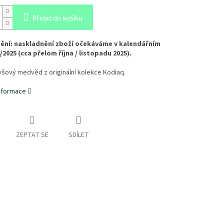
Přidat do košíku
ění: naskladnění zboží očekáváme v kalendářním
/2025 (cca přelom října / listopadu 2025).
šový medvěd z originální kolekce Kodiaq.
informace
ZEPTAT SE
SDÍLET