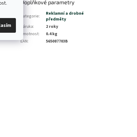
Doplňkové parametry
ost.
věd z
Reklamní a drobné
Kategorie
:
nožičce má
předměty
lasím
 Kodiaq.
Záruka
:
2 roky
Hmotnost
:
0.4 kg
EAN
:
565087703B