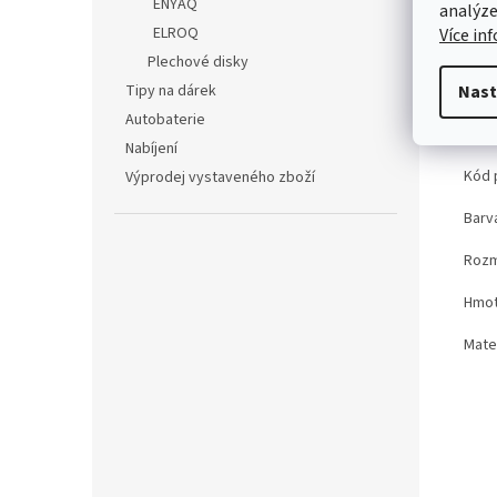
ENYAQ
Det
analýze
ELROQ
Více in
Nový
Plechové disky
orig
Tipy na dárek
Nast
svět
Autobaterie
Tec
Nabíjení
Kód 
Výprodej vystaveného zboží
Barv
Roz
Hmot
Mater