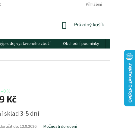
OBNÍCH ÚDAJŮ
Přihlášení
NÁKUPNÍ
Prázdný košík
KOŠÍK
Výprodej vystaveného zboží
Obchodní podmínky
Kontakty
–0 %
9 Kč
í sklad 3-5 dní
oručit do:
12.8.2026
Možnosti doručení