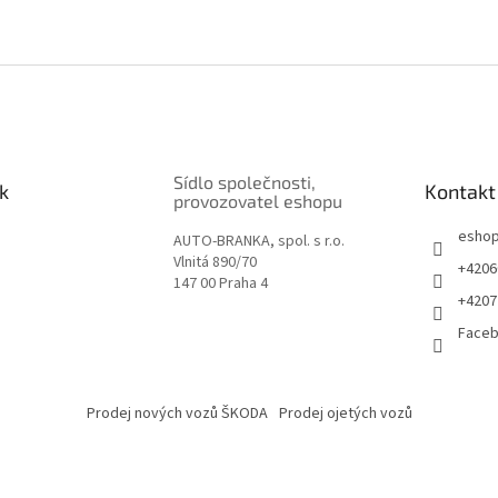
Sídlo společnosti,
k
Kontakt
provozovatel eshopu
esho
AUTO-BRANKA, spol. s r.o.
Vlnitá 890/70
+4206
147 00 Praha 4
+4207
Face
Prodej nových vozů ŠKODA
Prodej ojetých vozů