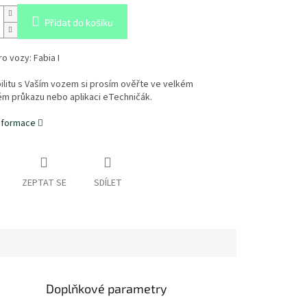
Přidat do košíku
o vozy: Fabia I
litu s Vaším vozem si prosím ověřte ve velkém
ém průkazu nebo aplikaci eTechničák.
informace
ZEPTAT SE
SDÍLET
Doplňkové parametry