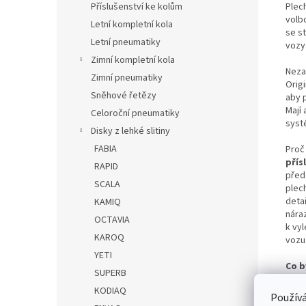
Příslušenství ke kolům
Plec
volb
Letní kompletní kola
se st
Letní pneumatiky
vozy
Zimní kompletní kola
Neza
Zimní pneumatiky
Orig
Sněhové řetězy
aby 
Mají 
Celoroční pneumatiky
syst
Disky z lehké slitiny
FABIA
Proč
přís
RAPID
před
SCALA
plec
detai
KAMIQ
nára
OCTAVIA
k vy
KAROQ
vozu
YETI
Co b
SUPERB
KODIAQ
Před
Používá
rozm