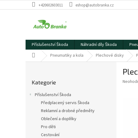
Přejít
+420602603011
eshop@autobranka.cz
na
obsah
Příslušenství Škoda
Náhradní díly Škoda
Pneu
Domů
Pneumatiky a kola
Plechové disky
P
Plec
o
Přeskočit
s
Průměr
Neohod
Kategorie
kategorie
t
hodnoce
r
produkt
Příslušenství Škoda
a
je
Předplacený servis Škoda
0,0
n
z
Reklamní a drobné předměty
n
5
í
Oblečení a doplňky
hvězdič
p
Pro děti
a
Cestování