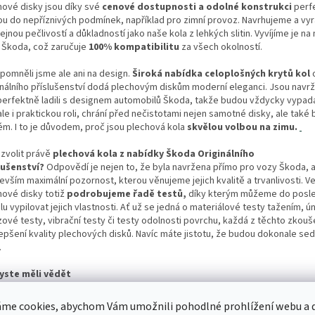
hové disky jsou díky své
cenové dostupnosti a odolné konstrukci
perfe
ou do nepříznivých podmínek, například pro zimní provoz. Navrhujeme a vy
ejnou pečlivostí a důkladností jako naše kola z lehkých slitin. Vyvíjíme je na
 Škoda, což zaručuje
100% kompatibilitu
za všech okolností.
pomněli jsme ale ani na design.
Široká nabídka celoplošných krytů kol
inálního příslušenství dodá plechovým diskům moderní eleganci. Jsou navrž
perfektně ladili s designem automobilů Škoda, takže budou vždycky vypada
ale i praktickou roli, chrání před nečistotami nejen samotné disky, ale také
ém. I to je důvodem, proč jsou plechová kola
skvělou volbou na zimu.
 zvolit právě
plechová kola z nabídky Škoda
Originálního
lušenství?
Odpovědí je nejen to, že byla navržena přímo pro vozy Škoda, a
evším maximální pozornost, kterou věnujeme jejich kvalitě a trvanlivosti. V
hové disky totiž
podrobujeme řadě testů,
díky kterým můžeme do posl
lu vypilovat jejich vlastnosti. Ať už se jedná o materiálové testy tažením, 
zové testy, vibrační testy či testy odolnosti povrchu, každá z těchto zkouš
lepšení kvality plechových disků. Navíc máte jistotu, že budou dokonale s
.
yste měli vědět
 objednávkou si ve velkém technickém průkazu ověřte, že je daná kombin
me cookies, abychom Vám umožnili pohodlné prohlížení webu a d
ěrů pro daný vůz skutečně schválená. V případě pochybností se obraťte n