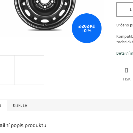
Určeno pr
2 202 Kč
–0 %
Kompatibi
technick
Detailní 
TISK
s
Diskuze
ailní popis produktu