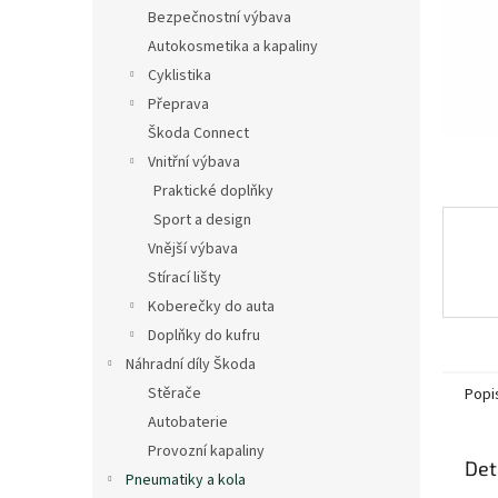
n
Bezpečnostní výbava
e
Autokosmetika a kapaliny
l
Cyklistika
Přeprava
Škoda Connect
Vnitřní výbava
Praktické doplňky
Sport a design
Vnější výbava
Stírací lišty
Koberečky do auta
Doplňky do kufru
Náhradní díly Škoda
Stěrače
Popi
Autobaterie
Provozní kapaliny
Det
Pneumatiky a kola