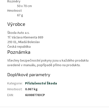
Rozměry
50 x 70 cm
Hmotnost
67
g
Výrobce
Škoda Auto a.s.
Tř. Václava Klementa 869
293 01, Mladá Boleslav
Česká republika
Poznámka
Všechny bezpečnostní pokyny jsou u každého produktu
uvedené v manuálu, popřípadě přímo na produktu.
Doplňkové parametry
Kategorie
:
Příslušenství Škoda
Hmotnost
:
0.067 kg
EAN
:
6U0087703CP