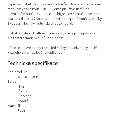
Papírový plakát z limitované kolekce Škoda Icons s ikonickým
motivem vozu Škoda 130 RS. Tento plakát je tištěn na
prémiovém papíru z kolekce Fedrigoni, což zaručuje vysokou
kvalitu a dlouhou životnost. Ideální dárek pro fanoušky značky
Škoda a milovníky historických automobilů.
Plakát je balen v kraftových deskách, které jsou opatřeny
elegantní samolepkou "Škoda Icons".
Přidejte do své sbírky tento jedinečný kousek, který potěší
každého automobilového nadšence.
Technická specifikace
Kód produktu
6U0087703CP
Barva
Bílá
Černá
Červená
Modrá
Materiál
Papír