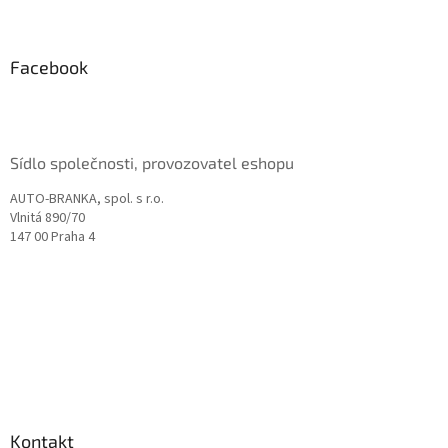
Z
á
p
a
Facebook
t
í
Sídlo společnosti, provozovatel eshopu
AUTO-BRANKA, spol. s r.o.
Vlnitá 890/70
147 00 Praha 4
Kontakt