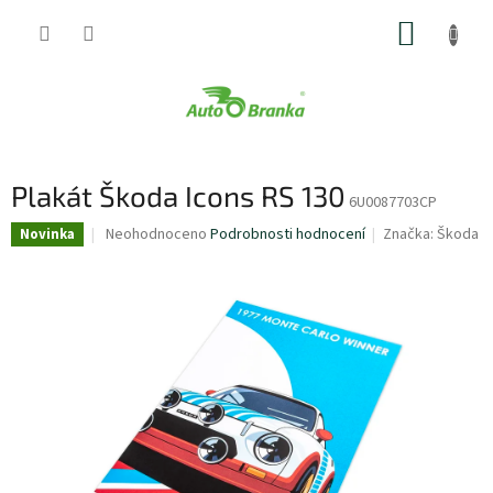
Přejít
NÁKUP
na
obsah
KOŠÍK
Plakát Škoda Icons RS 130
6U0087703CP
Průměrné
Neohodnoceno
Podrobnosti hodnocení
Značka:
Škoda
Novinka
hodnocení
produktu
je
0,0
z
5
hvězdiček.