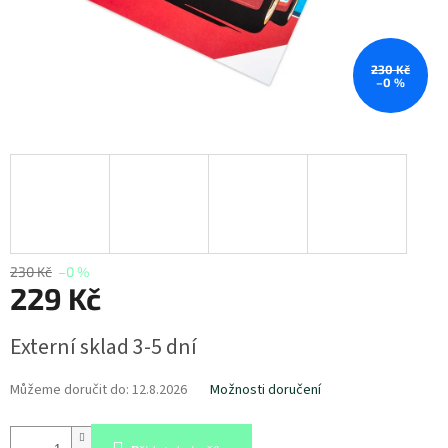
230 Kč
–0 %
230 Kč
–0 %
229 Kč
Měrná
Externí sklad 3-5 dní
cena:
Můžeme doručit do:
12.8.2026
Možnosti doručení