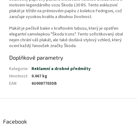
motivem legendárního vozu Škoda 130 RS. Tento exkluzivní
plakát je tištěn na prémiovém papíru z kolekce Fedrigoni, což
zaručuje vysokou kvalitu a dlouhou životnost.
Plakát je pečlivě balen v kraftovém tubusu, který je opatřen
elegantní samolepkou "Škoda Icons". Tento sofistikovaný obal
nejen chrání váš plakát, ale také dodává stylový vzhled, který
ocení každý fanoušek značky Škoda.
Doplňkové parametry
Kategorie
:
Reklamní a drobné předměty
Hmotnost
:
0.067 kg
EAN
:
6U0087703DB
Z
á
p
a
Facebook
t
í