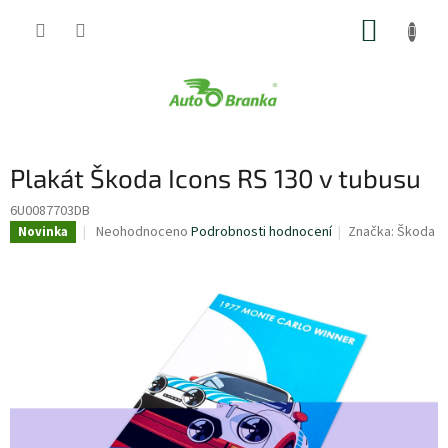
Přejít
NÁKUP
na
obsah
KOŠÍK
Plakát Škoda Icons RS 130 v tubusu
6U0087703DB
Průměrné
Neohodnoceno
Podrobnosti hodnocení
Značka:
Škoda
Novinka
hodnocení
produktu
je
0,0
z
5
hvězdiček.