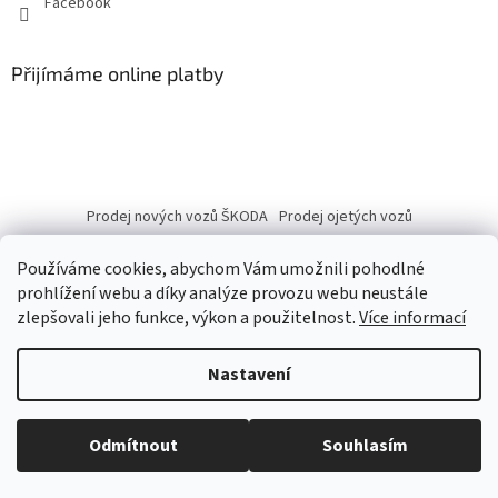
Facebook
Přijímáme online platby
Prodej nových vozů ŠKODA
Prodej ojetých vozů
Používáme cookies, abychom Vám umožnili pohodlné
prohlížení webu a díky analýze provozu webu neustále
zlepšovali jeho funkce, výkon a použitelnost.
Více informací
Vytvořil Shoptet
Nastavení
Copyright 2026
eshop.autobranka.cz
. Všechna práva vyhrazena.
Odmítnout
Souhlasím
Upravit nastavení cookies