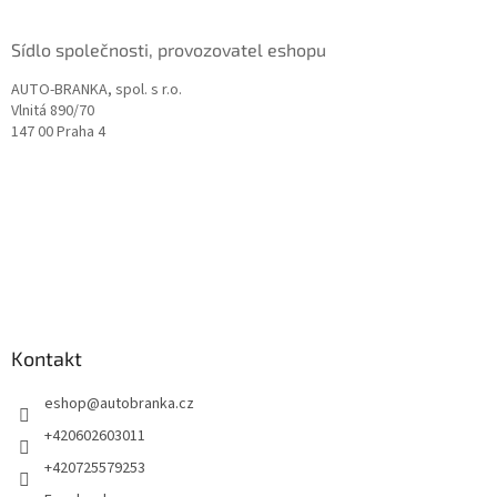
Sídlo společnosti, provozovatel eshopu
AUTO-BRANKA, spol. s r.o.
Vlnitá 890/70
147 00 Praha 4
Kontakt
eshop
@
autobranka.cz
+420602603011
+420725579253