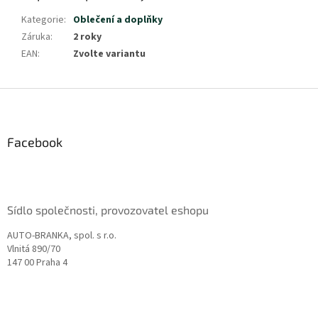
Kategorie
:
Oblečení a doplňky
Záruka
:
2 roky
EAN
:
Zvolte variantu
Z
á
p
a
Facebook
t
í
Sídlo společnosti, provozovatel eshopu
AUTO-BRANKA, spol. s r.o.
Vlnitá 890/70
147 00 Praha 4