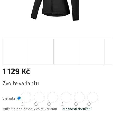
1 129 Kč
Měrná
Zvolte variantu
cena:
Varianta
Můžeme doručit do:
Zvolte variantu
Možnosti doručení