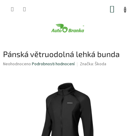
Přejít
NÁKUP
na
obsah
KOŠÍK
Pánská větruodolná lehká bunda
Průměrné
Neohodnoceno
Podrobnosti hodnocení
Značka:
Škoda
hodnocení
produktu
je
0,0
z
5
hvězdiček.