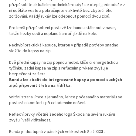
přizpůsobíte aktuálním podmínkám: když se oteplí, jednoduše z
ní uděláte vestu a pokračujete v aktivitě bez zbytečného
zdržování. Každý rukáv lze odepnout pomocí dvou zipů.
Pro lepší přizpůsobení postavě lze bundu stáhnout v pase,
takže hezky sedí a neplandá ani při jízdě na kole.
Nechybí praktická kapuce, kterou v případě potřeby snadno
složíte do kapsy na zip.
Dvě přední kapsy na zip pojmou mobil, klíče či energetickou
tyčinku, zadní kapsa na zip s reflexním prvkem zvyšuje
bezpečnost za šera.
Bundu lze sbalit do integrované kapsy a pomocí suchých
zipů připevnit třeba na řídítka.
Vnitřní strana límce z jemného, lehce počesaného materiálu se
postará o komfort i při celodenním nošení.
Reflexní prvky včetně šedého loga Škoda na levém rukávu
zvyšují vaši viditelnost.
Bunda je dostupná v pánských velikostech S až XXXL.