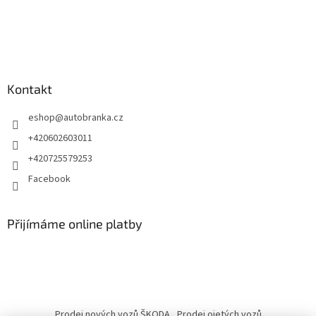
Kontakt
eshop
@
autobranka.cz
+420602603011
+420725579253
Facebook
Přijímáme online platby
Prodej nových vozů ŠKODA
Prodej ojetých vozů