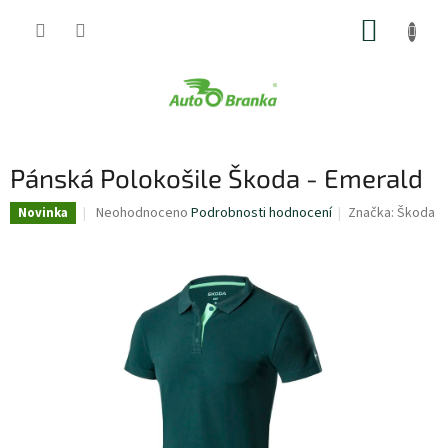
Přejít
NÁKUP
na
obsah
KOŠÍK
Pánská Polokošile Škoda - Emerald
Průměrné
Neohodnoceno
Podrobnosti hodnocení
Značka:
Škoda
Novinka
hodnocení
produktu
je
0,0
z
5
hvězdiček.