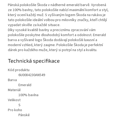
Pánská polokošile Škoda v nádherné emerald barvě. Vyrobená
ze 100% bavlny, tato polokošile nabízí maximální komfort a styl,
který ocení každý muž. S vyšívaným logem Škoda na rukávu je
tato polokošile ideální volbou pro milovníky značky, kteří chtějí
vypadat skvěle za každé situace.
Díky vysoké kvalitě bavlny a preciznímu zpracování vám
polokošile poskytne dlouhodobý komfort a odolnost. Emerald
barva a vyšívané logo Škoda dodávají polokošili luxusní a
moderní vzhled, který zaujme. Polokošile Škoda je perfektní
dárek pro každého muže, který si potrpí na styl a kvalitu.
Technická specifikace
Kód produktu
6U0084230AN549
Barva
Emerald
Materiál
100% bavlna
Velikost
S
Pro koho
Pánské