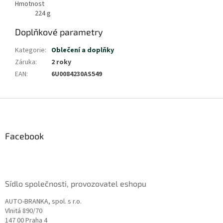
Hmotnost
224
g
Doplňkové parametry
Kategorie
:
Oblečení a doplňky
Záruka
:
2 roky
EAN
:
6U0084230AS549
Z
á
p
a
Facebook
t
í
Sídlo společnosti, provozovatel eshopu
AUTO-BRANKA, spol. s r.o.
Vlnitá 890/70
147 00 Praha 4