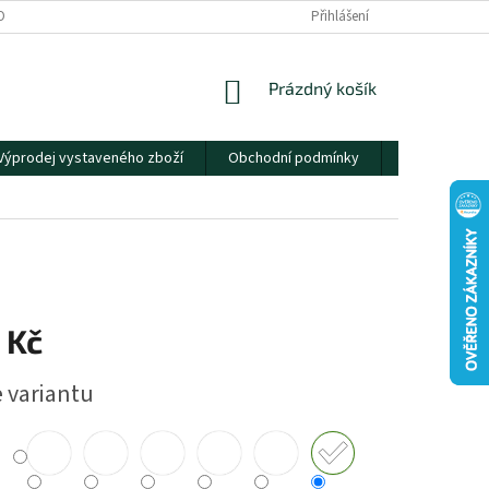
OBNÍCH ÚDAJŮ
Přihlášení
NÁKUPNÍ
Prázdný košík
KOŠÍK
Výprodej vystaveného zboží
Obchodní podmínky
Kontakty
 Kč
e variantu