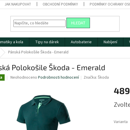
JAK NAKUPOVAT
OBCHODNÍ PODMÍNKY
PODMÍNKY OCHRANY OS
HLEDAT
matiky a kola
Tipy na dárek
Autobaterie
Nabíjení
Pánská Polokošile Škoda - Emerald
ská Polokošile Škoda - Emerald
Průměrné
Neohodnoceno
Podrobnosti hodnocení
Značka:
Škoda
ka
hodnocení
produktu
489
je
0,0
Měrná
Zvolt
z
cena:
5
hvězdiček.
Varianta