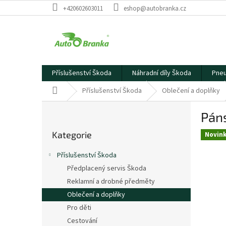
Přejít
+420602603011
eshop@autobranka.cz
na
obsah
Příslušenství Škoda
Náhradní díly Škoda
Pneu
Domů
Příslušenství Škoda
Oblečení a doplňky
P
Pán
o
Přeskočit
s
Kategorie
kategorie
Novin
t
r
Příslušenství Škoda
a
Předplacený servis Škoda
n
Reklamní a drobné předměty
n
í
Oblečení a doplňky
p
Pro děti
a
Cestování