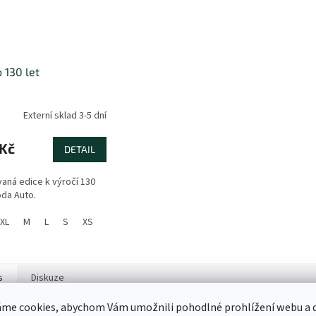
o 130 let
Externí sklad 3-5 dní
 Kč
DETAIL
vaná edice k výročí 130
oda Auto.
XL
M
L
S
XS
XXXL
s
Diskuze
me cookies, abychom Vám umožnili pohodlné prohlížení webu a d