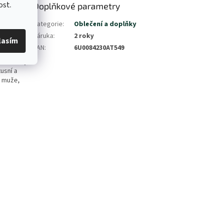
ost.
Doplňkové parametry
tato
Kategorie
:
Oblečení a doplňky
 logem
Záruka
:
2 roky
lasím
tějí vypadat
EAN
:
6U0084230AT549
louhodobý
usní a
o muže,