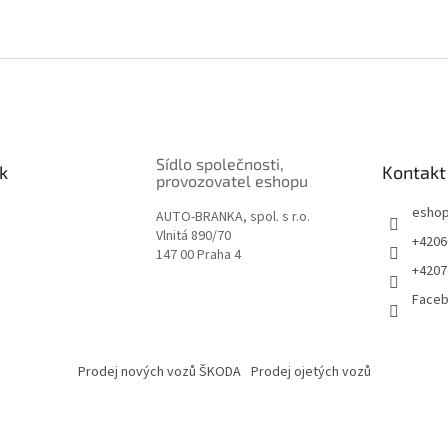
Sídlo společnosti,
k
Kontakt
provozovatel eshopu
esho
AUTO-BRANKA, spol. s r.o.
Vlnitá 890/70
+4206
147 00 Praha 4
+4207
Face
Prodej nových vozů ŠKODA
Prodej ojetých vozů