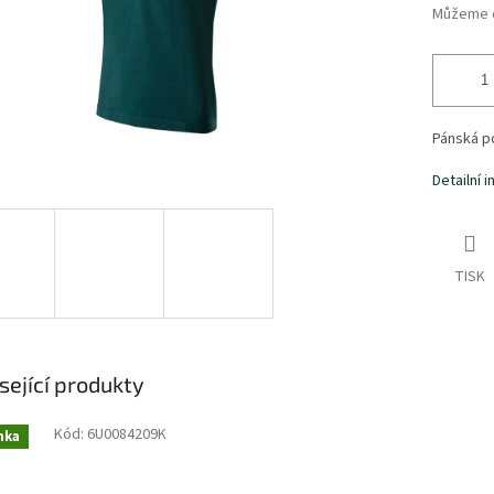
Můžeme d
Pánská po
Detailní 
TISK
sející produkty
Kód:
6U0084209K
nka