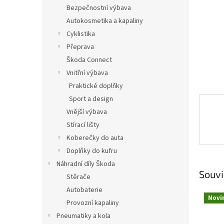
n
Bezpečnostní výbava
e
Autokosmetika a kapaliny
l
Cyklistika
Přeprava
Škoda Connect
Vnitřní výbava
Praktické doplňky
Sport a design
Vnější výbava
Stírací lišty
Koberečky do auta
Doplňky do kufru
Náhradní díly Škoda
Souvi
Stěrače
Autobaterie
Novi
Provozní kapaliny
Pneumatiky a kola