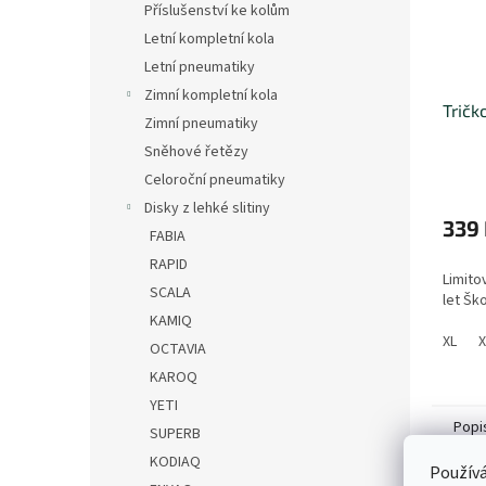
Příslušenství ke kolům
Letní kompletní kola
Letní pneumatiky
Zimní kompletní kola
Tričk
Zimní pneumatiky
Sněhové řetězy
Celoroční pneumatiky
Disky z lehké slitiny
339
FABIA
RAPID
Limito
SCALA
let Šk
KAMIQ
XL
X
OCTAVIA
KAROQ
YETI
Popi
SUPERB
KODIAQ
Používá