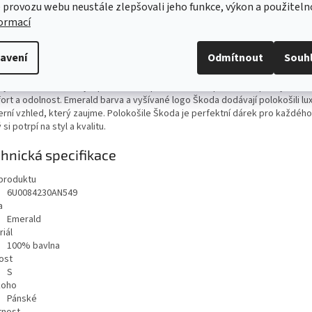
 provozu webu neustále zlepšovali jeho funkce, výkon a použiteln
ailní popis produktu
formací
ká polokošile Škoda v nádherné emerald barvě. Vyrobená ze 100% bavlny, 
košile nabízí maximální komfort a styl, který ocení každý muž. S vyšívaným
avení
Odmítnout
Souh
 na rukávu je tato polokošile ideální volbou pro milovníky značky, kteří ch
le za každé situace.
 vysoké kvalitě bavlny a preciznímu zpracování vám polokošile poskytne d
ort a odolnost. Emerald barva a vyšívané logo Škoda dodávají polokošili lux
rní vzhled, který zaujme. Polokošile Škoda je perfektní dárek pro každéh
 si potrpí na styl a kvalitu.
hnická specifikace
produktu
6U0084230AN549
a
Emerald
iál
100% bavlna
ost
S
koho
Pánské