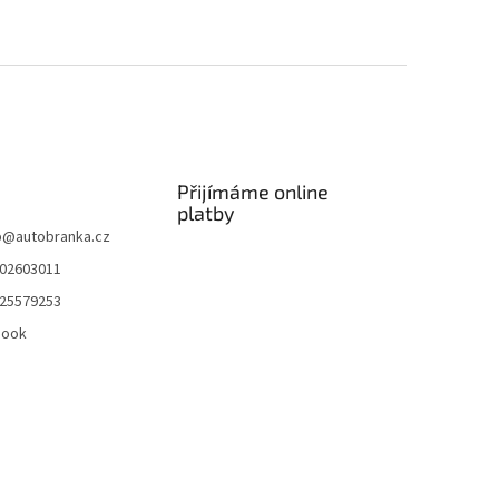
Přijímáme online
platby
p
@
autobranka.cz
02603011
25579253
book