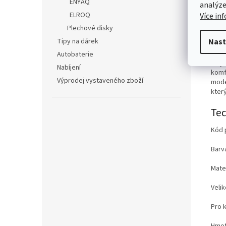
ENYAQ
analýze
Det
ELROQ
Více in
Páns
Plechové disky
polo
Tipy na dárek
Nast
Škoda
skvě
Autobaterie
Díky
Nabíjení
komf
Výprodej vystaveného zboží
mode
který
Tec
Kód 
Barv
Mater
Velik
Pro 