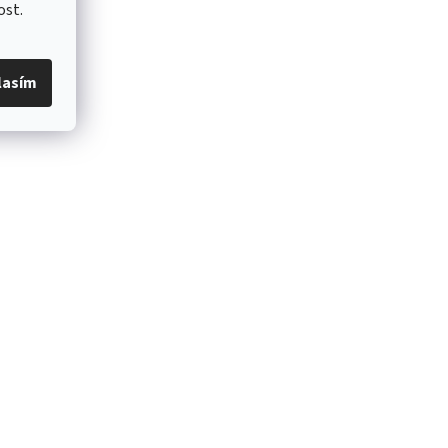
ost.
lasím