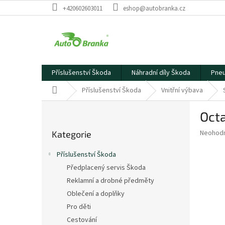
Přejít
+420602603011
eshop@autobranka.cz
na
obsah
Příslušenství Škoda
Náhradní díly Škoda
Pneu
Domů
Příslušenství Škoda
Vnitřní výbava
P
Octa
o
Přeskočit
s
Průměr
Neohod
Kategorie
kategorie
t
hodnoce
r
produkt
Příslušenství Škoda
a
je
Předplacený servis Škoda
0,0
n
z
Reklamní a drobné předměty
n
5
í
Oblečení a doplňky
hvězdič
p
Pro děti
a
Cestování