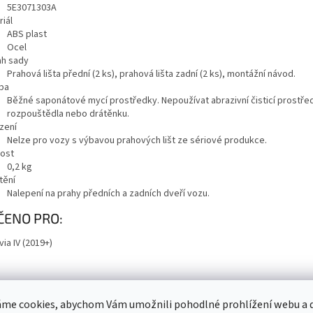
5E3071303A
iál
ABS plast
Ocel
h sady
Prahová lišta přední (2 ks), prahová lišta zadní (2 ks), montážní návod.
ba
Běžné saponátové mycí prostředky. Nepoužívat abrazivní čisticí prostře
rozpouštědla nebo drátěnku.
zení
Nelze pro vozy s výbavou prahových lišt ze sériové produkce.
ost
0,2
kg
tění
Nalepení na prahy předních a zadních dveří vozu.
ČENO PRO:
ia IV (2019+)
me cookies, abychom Vám umožnili pohodlné prohlížení webu a d