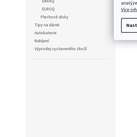
ENYAQ
analýze
ELROQ
Více in
Plechové disky
Tipy na dárek
Nast
Autobaterie
Nabíjení
Výprodej vystaveného zboží