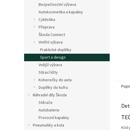
n
Bezpečnostní výbava
e
Autokosmetika a kapaliny
l
Cyklistika
Přeprava
Škoda Connect
Vnitřní výbava
Praktické doplňky
Sport a design
Vnější výbava
Stírací lišty
Koberečky do auta
Popi
Doplňky do kufru
Náhradní díly Škoda
Stěrače
Det
Autobaterie
TE
Provozní kapaliny
Pneumatiky a kola
Kód 