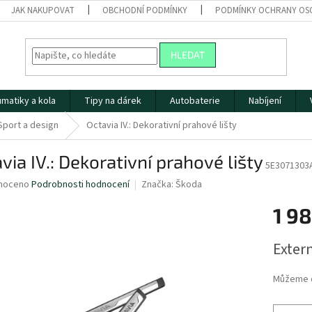
JAK NAKUPOVAT
OBCHODNÍ PODMÍNKY
PODMÍNKY OCHRANY OS
HLEDAT
matiky a kola
Tipy na dárek
Autobaterie
Nabíjení
Sport a design
Octavia IV.: Dekorativní prahové lišty
via IV.: Dekorativní prahové lišty
5E3071303
né
noceno
Podrobnosti hodnocení
Značka:
Škoda
ní
1 98
u
Měrná
Extern
cena:
ek.
Můžeme d