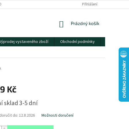
OBNÍCH ÚDAJŮ
Přihlášení
NÁKUPNÍ
Prázdný košík
KOŠÍK
Výprodej vystaveného zboží
Obchodní podmínky
Kontakty
A
9 Kč
í sklad 3-5 dní
oručit do:
12.8.2026
Možnosti doručení