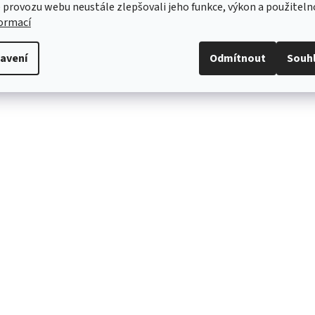
 provozu webu neustále zlepšovali jeho funkce, výkon a použiteln
formací
avení
Odmítnout
Souh