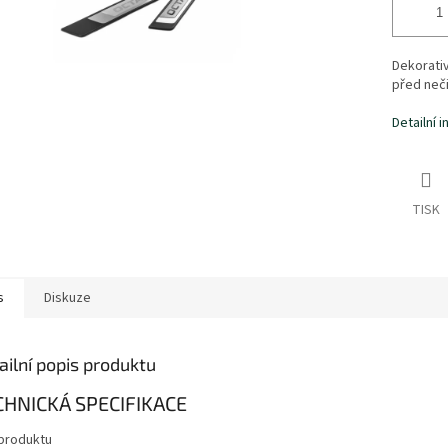
Dekorativ
před neči
Detailní 
TISK
s
Diskuze
ailní popis produktu
CHNICKÁ SPECIFIKACE
produktu