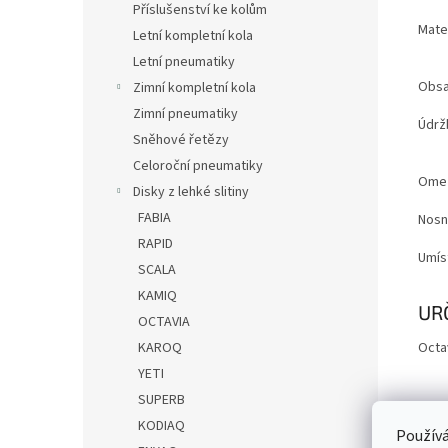
Příslušenství ke kolům
Mater
Letní kompletní kola
Letní pneumatiky
Obsa
Zimní kompletní kola
Zimní pneumatiky
Údrž
Sněhové řetězy
Celoroční pneumatiky
Ome
Disky z lehké slitiny
FABIA
Nosn
RAPID
Umís
SCALA
KAMIQ
UR
OCTAVIA
KAROQ
Octav
YETI
SUPERB
KODIAQ
Používá