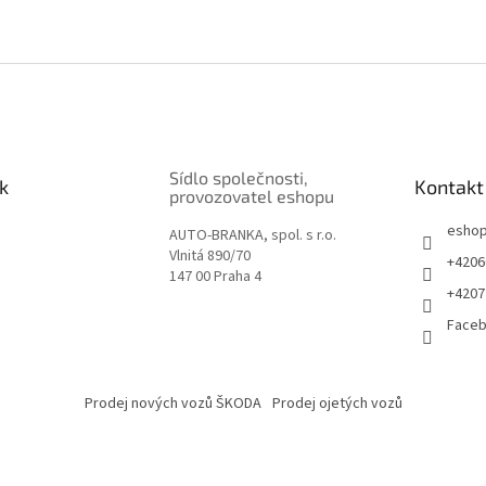
Sídlo společnosti,
k
Kontakt
provozovatel eshopu
esho
AUTO-BRANKA, spol. s r.o.
Vlnitá 890/70
+4206
147 00 Praha 4
+4207
Face
Prodej nových vozů ŠKODA
Prodej ojetých vozů