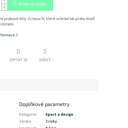
Přidat do košíku
ní prahové lišty Octavia IV, které ochrání lak prahu dveří
stotami.
informace
ZEPTAT SE
SDÍLET
Doplňkové parametry
Kategorie
:
Sport a design
Záruka
:
2 roky