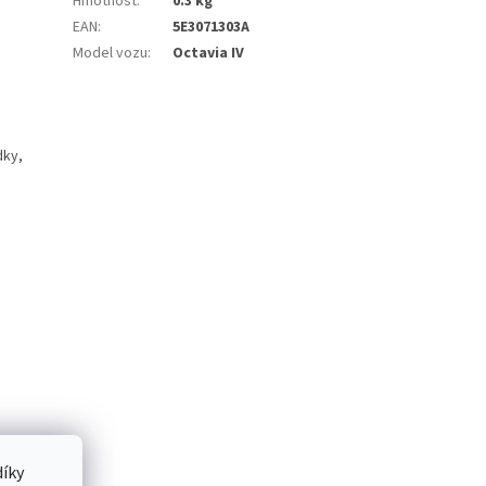
Hmotnost
:
0.3 kg
EAN
:
5E3071303A
Model vozu
:
Octavia IV
dky,
íky