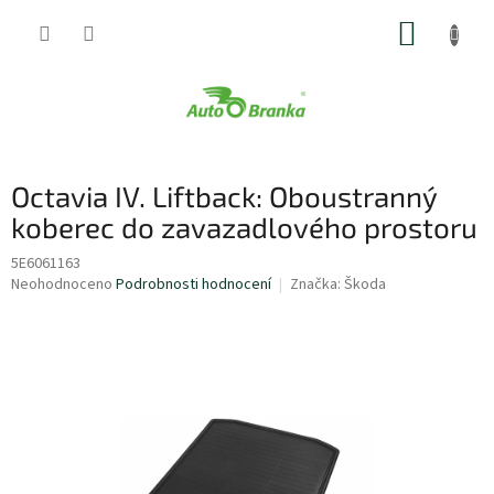
Přejít
NÁKUP
na
obsah
KOŠÍK
Octavia IV. Liftback: Oboustranný
koberec do zavazadlového prostoru
5E6061163
Průměrné
Neohodnoceno
Podrobnosti hodnocení
Značka:
Škoda
hodnocení
produktu
je
0,0
z
5
hvězdiček.