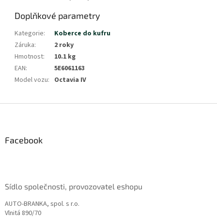
Doplňkové parametry
Kategorie
:
Koberce do kufru
Záruka
:
2 roky
Hmotnost
:
10.1 kg
EAN
:
5E6061163
Model vozu
:
Octavia IV
Z
á
p
a
Facebook
t
í
Sídlo společnosti, provozovatel eshopu
AUTO-BRANKA, spol. s r.o.
Vlnitá 890/70