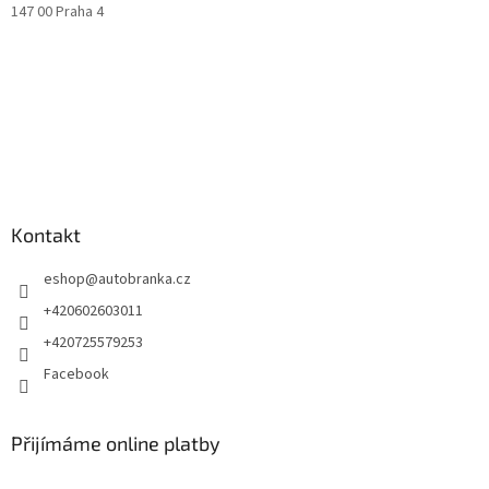
147 00 Praha 4
Kontakt
eshop
@
autobranka.cz
+420602603011
+420725579253
Facebook
Přijímáme online platby