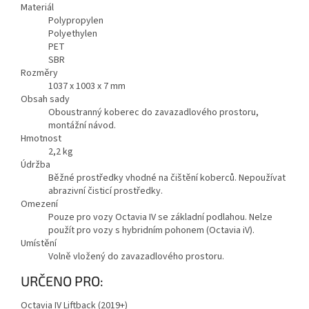
Materiál
Polypropylen
Polyethylen
PET
SBR
Rozměry
1037 x 1003 x 7 mm
Obsah sady
Oboustranný koberec do zavazadlového prostoru,
montážní návod.
Hmotnost
2,2
kg
Údržba
Běžné prostředky vhodné na čištění koberců. Nepoužívat
abrazivní čisticí prostředky.
Omezení
Pouze pro vozy Octavia IV se základní podlahou. Nelze
použít pro vozy s hybridním pohonem (Octavia iV).
Umístění
Volně vložený do zavazadlového prostoru.
URČENO PRO:
Octavia IV Liftback (2019+)