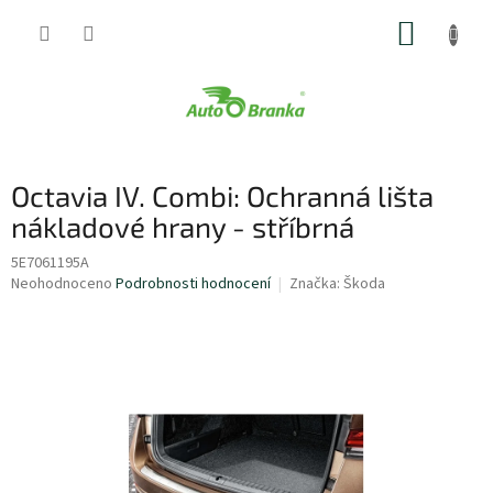
Přejít
NÁKUP
na
obsah
KOŠÍK
Octavia IV. Combi: Ochranná lišta
nákladové hrany - stříbrná
5E7061195A
Průměrné
Neohodnoceno
Podrobnosti hodnocení
Značka:
Škoda
hodnocení
produktu
je
0,0
z
5
hvězdiček.