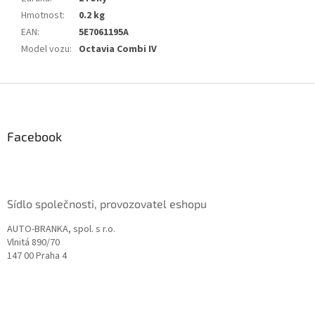
Hmotnost
:
0.2 kg
EAN
:
5E7061195A
Model vozu
:
Octavia Combi IV
Z
á
p
a
Facebook
t
í
Sídlo společnosti, provozovatel eshopu
AUTO-BRANKA, spol. s r.o.
Vlnitá 890/70
147 00 Praha 4