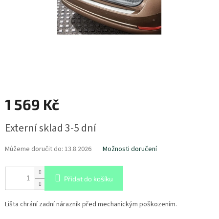
1 569 Kč
Měrná
Externí sklad 3-5 dní
cena:
Můžeme doručit do:
13.8.2026
Možnosti doručení
Přidat do košíku
Lišta chrání zadní nárazník před mechanickým poškozením.