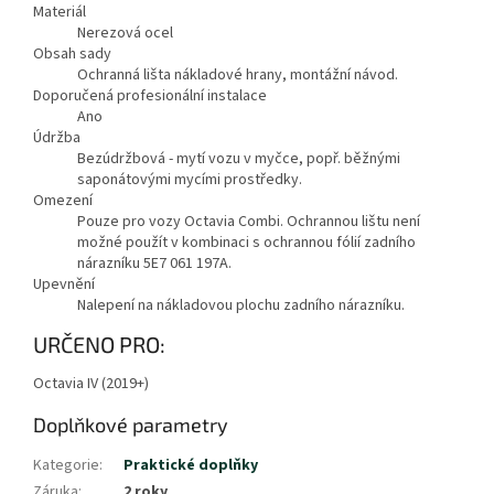
Materiál
Nerezová ocel
Obsah sady
Ochranná lišta nákladové hrany, montážní návod.
Doporučená profesionální instalace
Ano
Údržba
Bezúdržbová - mytí vozu v myčce, popř. běžnými
saponátovými mycími prostředky.
Omezení
Pouze pro vozy Octavia Combi. Ochrannou lištu není
možné použít v kombinaci s ochrannou fólií zadního
nárazníku 5E7 061 197A.
Upevnění
Nalepení na nákladovou plochu zadního nárazníku.
URČENO PRO:
Octavia IV (2019+)
Doplňkové parametry
Kategorie
:
Praktické doplňky
Záruka
:
2 roky