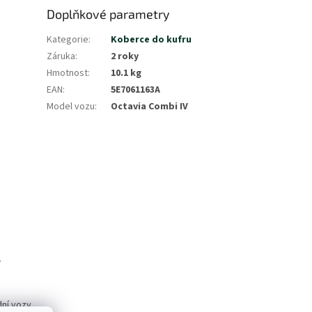
Doplňkové parametry
Kategorie
:
Koberce do kufru
Záruka
:
2 roky
Hmotnost
:
10.1 kg
EAN
:
5E7061163A
Model vozu
:
Octavia Combi IV
í
dní vozy