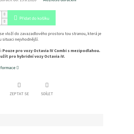
oručit do:
13.8.2026
Možnosti doručení
Přidat do košíku
e vloží do zavazadlového prostoru tou stranou, která je
 situaci nejvhodnější.
 Pouze pro vozy Octavia IV Combi s mezipodlahou.
užít pro hybridní vozy Octavia iV.
informace
ZEPTAT SE
SDÍLET