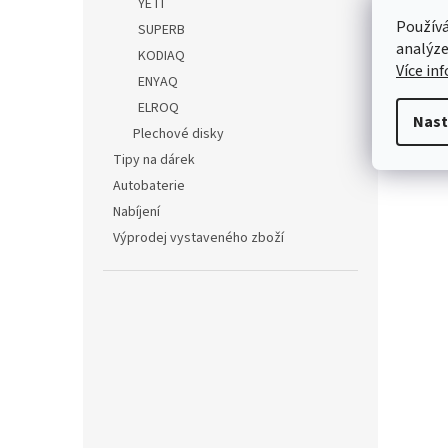
YETI
Používá
Umís
SUPERB
analýze
KODIAQ
Více in
UR
ENYAQ
ELROQ
Octa
Nast
Plechové disky
Tipy na dárek
Autobaterie
Nabíjení
Výprodej vystaveného zboží