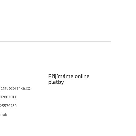
Přijímáme online
platby
p
@
autobranka.cz
02603011
25579253
book