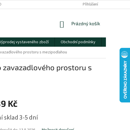
OBNÍCH ÚDAJŮ
Přihlášení
NÁKUPNÍ
Prázdný košík
KOŠÍK
Výprodej vystaveného zboží
Obchodní podmínky
Kontakty
avazadlového prostoru s mezipodlahou
o zavazadlového prostoru s
89 Kč
í sklad 3-5 dní