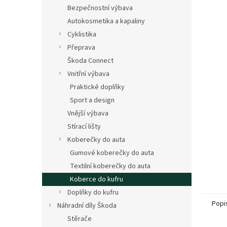
n
Bezpečnostní výbava
e
Autokosmetika a kapaliny
l
Cyklistika
Přeprava
Škoda Connect
Vnitřní výbava
Praktické doplňky
Sport a design
Vnější výbava
Stírací lišty
Koberečky do auta
Gumové koberečky do auta
Textilní koberečky do auta
Koberce do kufru
Doplňky do kufru
Popi
Náhradní díly Škoda
Stěrače