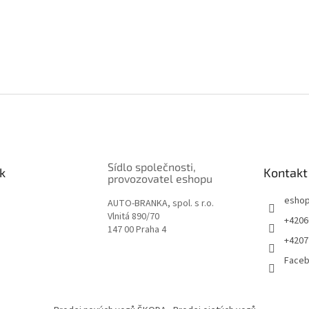
Sídlo společnosti,
k
Kontakt
provozovatel eshopu
esho
AUTO-BRANKA, spol. s r.o.
Vlnitá 890/70
+4206
147 00 Praha 4
+4207
Face