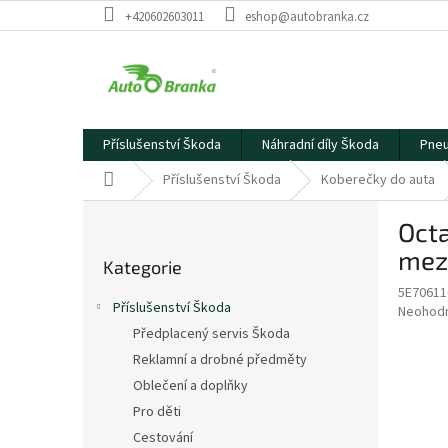
Přejít
+420602603011
eshop@autobranka.cz
na
obsah
Příslušenství Škoda
Náhradní díly Škoda
Pneu
Domů
Příslušenství Škoda
Koberečky do auta
P
Octa
o
Přeskočit
s
mez
Kategorie
kategorie
t
5E70611
r
Příslušenství Škoda
Průměr
Neohod
a
hodnoce
Předplacený servis Škoda
n
produkt
Reklamní a drobné předměty
n
je
í
Oblečení a doplňky
0,0
z
p
Pro děti
5
a
Cestování
hvězdič