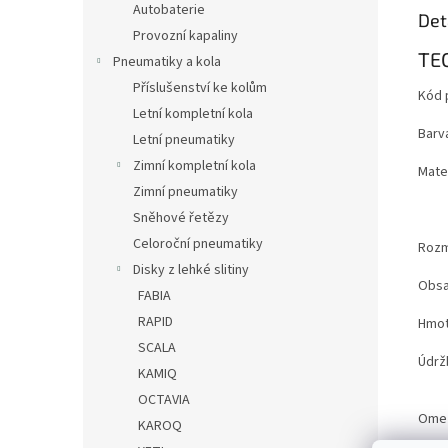
Autobaterie
Det
Provozní kapaliny
TE
Pneumatiky a kola
Příslušenství ke kolům
Kód 
Letní kompletní kola
Barv
Letní pneumatiky
Zimní kompletní kola
Mater
Zimní pneumatiky
Sněhové řetězy
Celoroční pneumatiky
Roz
Disky z lehké slitiny
Obsa
FABIA
RAPID
Hmot
SCALA
Údrž
KAMIQ
OCTAVIA
Ome
KAROQ