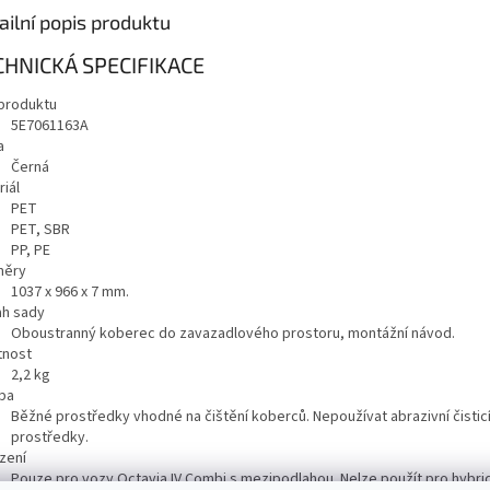
ailní popis produktu
CHNICKÁ SPECIFIKACE
produktu
5E7061163A
a
Černá
iál
PET
PET, SBR
PP, PE
měry
1037 x 966 x 7 mm.
h sady
Oboustranný koberec do zavazadlového prostoru, montážní návod.
nost
2,2
kg
ba
Běžné prostředky vhodné na čištění koberců. Nepoužívat abrazivní čistic
prostředky.
zení
Pouze pro vozy Octavia IV Combi s mezipodlahou. Nelze použít pro hybri