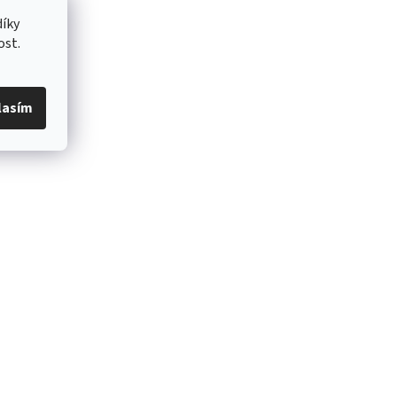
íky
ost.
lasím