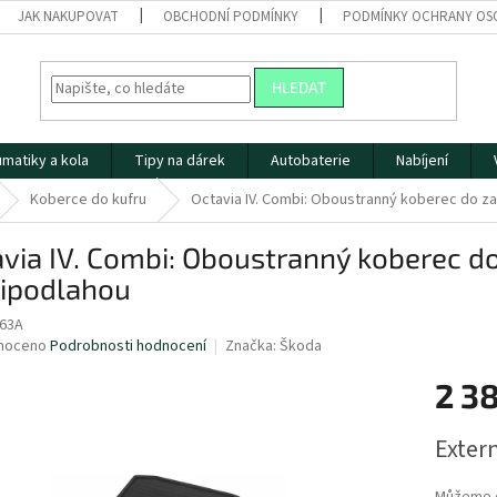
JAK NAKUPOVAT
OBCHODNÍ PODMÍNKY
PODMÍNKY OCHRANY OS
HLEDAT
matiky a kola
Tipy na dárek
Autobaterie
Nabíjení
Koberce do kufru
Octavia IV. Combi: Oboustranný koberec do z
via IV. Combi: Oboustranný koberec d
ipodlahou
63A
né
noceno
Podrobnosti hodnocení
Značka:
Škoda
ní
2 3
u
Měrná
Extern
cena:
ek.