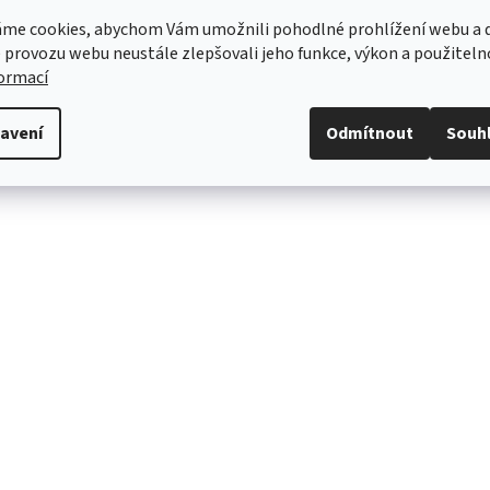
Octavia iV.
me cookies, abychom Vám umožnili pohodlné prohlížení webu a d
tění
Volně vložený do zavazadlového prostoru.
 provozu webu neustále zlepšovali jeho funkce, výkon a použiteln
formací
ČENO PRO:
via IV Combi (2019+)
avení
Odmítnout
Souh