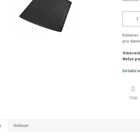
Můžeme d
Koberec s
pro danou
Omezení:
Nelze po
Detailní 
TISK
s
Diskuze