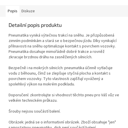
Popis
Diskuze
Detailní popis produktu
Pneumatika vyniká výtečnou trakcí na sněhu. Je přizpůsobená
zimním podmínkám a stará se o bezpečnou jízdu. Díky vynikající
přilnavosti na sněhu optimalizuje kontakt s povrchem vozovky.
Pneumatika dosahuje mimořádně dobré trakce a rovněž
zkracuje brzdnou dráhu na zasněžených silnicích.
Bezpečně i na mokrých silnicích: pneumatika účinně vytlačuje
vodu z běhounu, čímž se zlepšuje styčná plocha a kontakt s
povrchem vozovky. Tyto vlastnosti zajišťují vyvážený a
spolehlivý výkon na mokrém podkladu.
Doporučení: zkontrolujte si vhodnost těchto pneu pro Váš vůz ve
velkém technickém průkazu.
Šrouby nejsou součástí balení.
Obrázek: jedná se o informativní obrázek. Zboží obsahuje "jen"
samostatnou pneumatiku, disk není součástí balení.