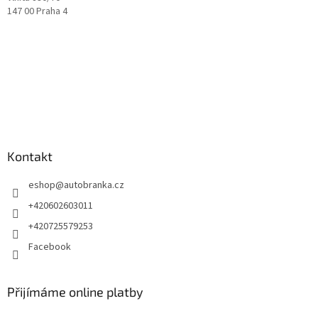
147 00 Praha 4
Kontakt
eshop
@
autobranka.cz
+420602603011
+420725579253
Facebook
Přijímáme online platby