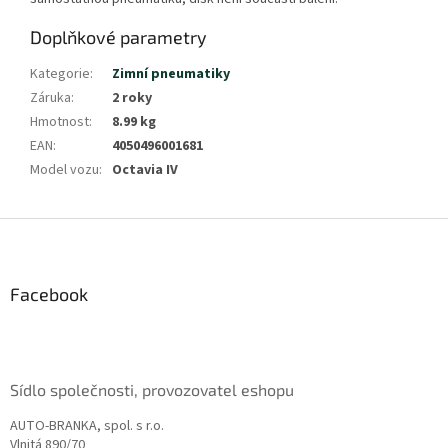
Doplňkové parametry
Kategorie
:
Zimní pneumatiky
Záruka
:
2 roky
Hmotnost
:
8.99 kg
EAN
:
4050496001681
Model vozu
:
Octavia IV
Z
á
p
a
Facebook
t
í
Sídlo společnosti, provozovatel eshopu
AUTO-BRANKA, spol. s r.o.
Vlnitá 890/70