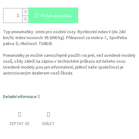
Přidat do košíku
Typ pneumatiky: zimní pro osobní vozy. Rychlostní index V (do 240
km/h). Index nosnosti: 95 (690 kg). Přilnavost za mokra: C, Spotřeba
paliva: D, Hlučnost: 72dB/B.
Pneumatiky je možné samozřejmě použít i na jiné, než uvedené modely
vozů, vždy záleží na zápisu v technickém průkazu od Vašeho vozu.
Uvedené modely jsou jen informativní, jelikož naše společnost je
autorizovaným dealerem vozů Škoda.
Detailní informace
ZEPTAT SE
SDÍLET