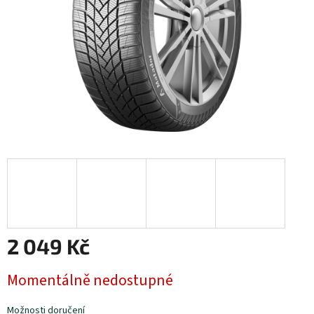
2 049 Kč
Měrná
Momentálně nedostupné
cena:
Možnosti doručení