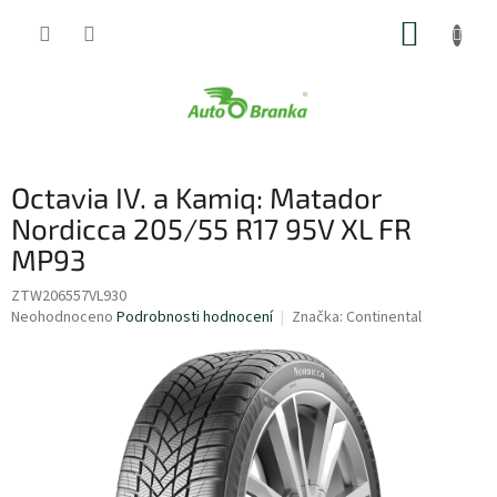
Přejít
NÁKUP
na
obsah
KOŠÍK
Octavia IV. a Kamiq: Matador
Nordicca 205/55 R17 95V XL FR
MP93
ZTW206557VL930
Průměrné
Neohodnoceno
Podrobnosti hodnocení
Značka:
Continental
hodnocení
produktu
je
0,0
z
5
hvězdiček.