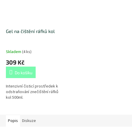
Gel na čištění ráfků kol
Skladem
(
4 ks
)
309 Kč
Do košíku
Intenzivní čisticí prostředek k
odstraňování znečištění ráfků
kol 500ml.
Popis
Diskuze