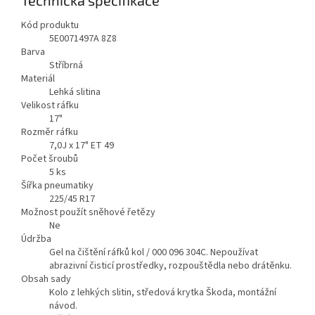
Kód produktu
5E0071497A 8Z8
Barva
Stříbrná
Materiál
Lehká slitina
Velikost ráfku
17"
Rozměr ráfku
7,0J x 17" ET 49
Počet šroubů
5
ks
Šířka pneumatiky
225/45 R17
Možnost použít sněhové řetězy
Ne
Údržba
Gel na čištění ráfků kol / 000 096 304C. Nepoužívat
abrazivní čisticí prostředky, rozpouštědla nebo drátěnku.
Obsah sady
Kolo z lehkých slitin, středová krytka Škoda, montážní
návod.