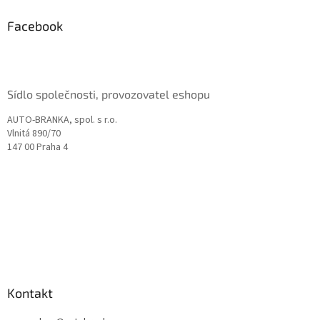
p
a
Facebook
t
í
Sídlo společnosti, provozovatel eshopu
AUTO-BRANKA, spol. s r.o.
Vlnitá 890/70
147 00 Praha 4
Kontakt