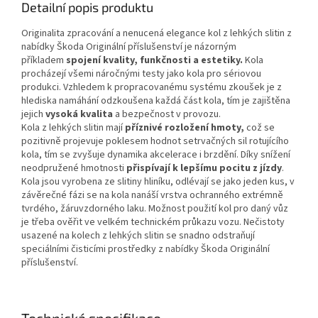
Detailní popis produktu
Originalita zpracování a nenucená elegance kol z lehkých slitin z
nabídky Škoda Originální příslušenství je názorným
příkladem
spojení kvality, funkčnosti a estetiky.
Kola
procházejí všemi náročnými testy jako kola pro sériovou
produkci. Vzhledem k propracovanému systému zkoušek je z
hlediska namáhání odzkoušena každá část kola, tím je zajištěna
jejich
vysoká kvalita
a bezpečnost v provozu.
Kola z lehkých slitin mají
příznivé rozložení hmoty,
což se
pozitivně projevuje poklesem hodnot setrvačných sil rotujícího
kola, tím se zvyšuje dynamika akcelerace i brzdění. Díky snížení
neodpružené hmotnosti
přispívají k lepšímu pocitu z jízdy
.
Kola jsou vyrobena ze slitiny hliníku, odlévají se jako jeden kus, v
závěrečné fázi se na kola nanáší vrstva ochranného extrémně
tvrdého, žáruvzdorného laku. Možnost použití kol pro daný vůz
je třeba ověřit ve velkém technickém průkazu vozu. Nečistoty
usazené na kolech z lehkých slitin se snadno odstraňují
speciálními čisticími prostředky z nabídky Škoda Originální
příslušenství.
Technická specifikace