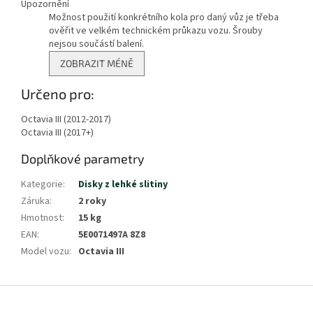
Upozornění
Možnost použití konkrétního kola pro daný vůz je třeba
ověřit ve velkém technickém průkazu vozu. Šrouby
nejsou součástí balení.
Zobrazit
ZOBRAZIT MÉNĚ
méně
Určeno pro:
Octavia III (2012-2017)
Octavia III (2017+)
Doplňkové parametry
Kategorie
:
Disky z lehké slitiny
Záruka
:
2 roky
Hmotnost
:
15 kg
EAN
:
5E0071497A 8Z8
Model vozu
:
Octavia III
Z
á