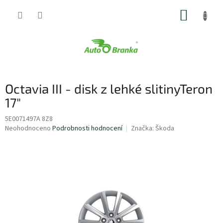
Přejít
NÁKUP
na
obsah
KOŠÍK
Octavia III - disk z lehké slitinyTeron
17"
5E0071497A 8Z8
Průměrné
Neohodnoceno
Podrobnosti hodnocení
Značka:
Škoda
hodnocení
produktu
je
0,0
z
5
hvězdiček.