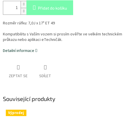
Přidat do košíku
Rozměr ráfku: 7,0J x 17" ET 49
Kompatibilitu s Vaším vozem si prosím ověřte ve velkém technickém
průkazu nebo aplikaci eTechničák.
Detailní informace
ZEPTAT SE
SDÍLET
Související produkty
Výprodej