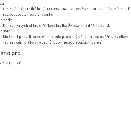
ba
Gel na čištění ráfků kol / 000 096 304C. Nepoužívat abrazivní čisticí prost
rozpouštědla nebo drátěnku.
h sady
Kolo z lehkých slitin, středová krytka Škoda, montážní návod.
ornění
Možnost použití konkrétního kola pro daný vůz je třeba ověřit ve velkém
technickém průkazu vozu. Šrouby nejsou součástí balení.
azit
eno pro:
ě
ia III (2017+)