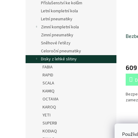
Příslušenství ke kolům
Letní kompletní kola
Letní pneumatiky
Zimní kompletní kola
Zimní pneumatiky
Bezbe
Sněhové řetězy
Celoroční pneumatiky
Disky z lehké slitiny
609
FABIA
RAPID
D
SCALA
KAMIQ
Bezpe
OCTAVIA
zamezu
KAROQ
YETI
SUPERB
Popi
KODIAQ
Používá