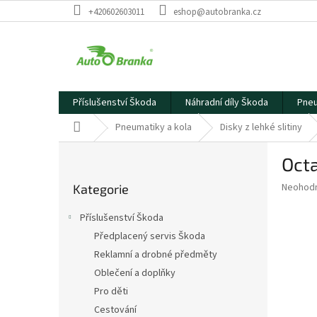
Přejít
+420602603011
eshop@autobranka.cz
na
obsah
Příslušenství Škoda
Náhradní díly Škoda
Pneu
Domů
Pneumatiky a kola
Disky z lehké slitiny
P
Octa
o
Přeskočit
s
Průměr
Neohod
Kategorie
kategorie
t
hodnoce
r
produkt
Příslušenství Škoda
a
je
Předplacený servis Škoda
0,0
n
z
Reklamní a drobné předměty
n
5
í
Oblečení a doplňky
hvězdič
p
Pro děti
a
Cestování