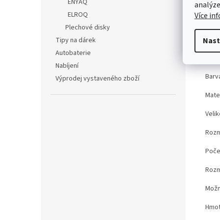
ENYAQ
analýze
ELROQ
Více in
Det
Plechové disky
Tec
Tipy na dárek
Nast
Autobaterie
Kód 
Nabíjení
Barv
Výprodej vystaveného zboží
Mater
Velik
Rozm
Poče
Rozm
Možn
Hmot