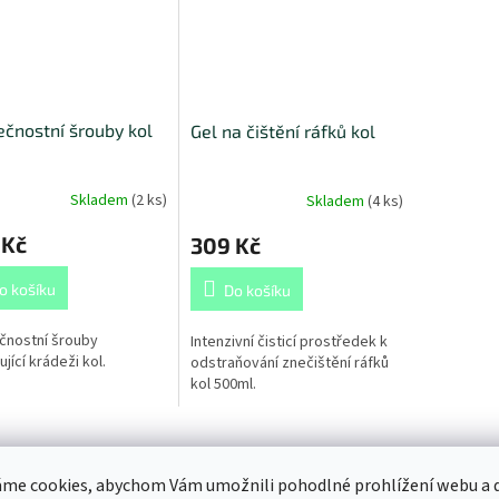
čnostní šrouby kol
Gel na čištění ráfků kol
Skladem
(
2 ks
)
Skladem
(
4 ks
)
 Kč
309 Kč
o košíku
Do košíku
čnostní šrouby
Intenzivní čisticí prostředek k
jící krádeži kol.
odstraňování znečištění ráfků
kol 500ml.
s
Diskuze
me cookies, abychom Vám umožnili pohodlné prohlížení webu a d