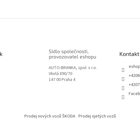
Sídlo společnosti,
k
Kontakt
provozovatel eshopu
esho
AUTO-BRANKA, spol. s r.o.
Vlnitá 890/70
+4206
147 00 Praha 4
+4207
Face
Prodej nových vozů ŠKODA
Prodej ojetých vozů