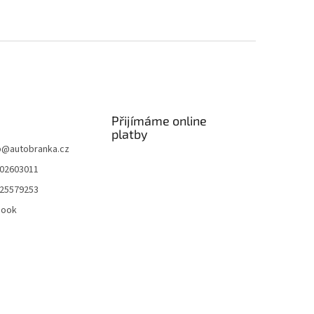
Přijímáme online
platby
p
@
autobranka.cz
02603011
25579253
book