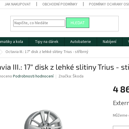
JAK NAKUPOVAT
OBCHODNÍ PODMÍNKY
PODMÍNKY OCHRANY OS
HLEDAT
matiky a kola
Tipy na dárek
Autobaterie
Nabíjení
Octavia III.: 17" disk z lehké slitiny Trius - stříbrný
via III.: 17" disk z lehké slitiny Trius - s
né
noceno
Podrobnosti hodnocení
Značka:
Škoda
ní
4 8
u
Měrná
Extern
cena:
ek.
Můžeme d