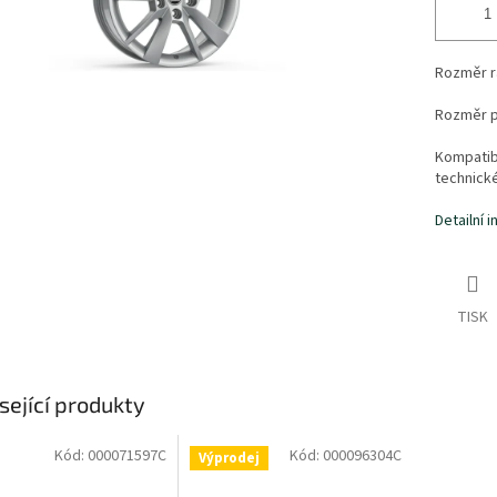
Rozměr rá
Rozměr p
Kompatibi
technick
Detailní 
TISK
sející produkty
Kód:
000071597C
Kód:
000096304C
Výprodej