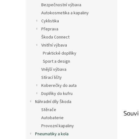
n
Bezpečnostní výbava
e
Autokosmetika a kapaliny
l
Cyklistika
Přeprava
Škoda Connect
Vnitřní výbava
Praktické doplňky
Sport a design
Vnější výbava
Stírací lišty
Koberečky do auta
Doplňky do kufru
Náhradní díly Škoda
Stěrače
Souvi
Autobaterie
Provozní kapaliny
Pneumatiky a kola