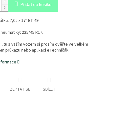
Přidat do košíku
fku: 7,0J x 17" ET 49.
neumatiky:
225/45 R17.
litu s Vaším vozem si prosím ověřte ve velkém
ém průkazu nebo aplikaci eTechničák.
informace
ZEPTAT SE
SDÍLET