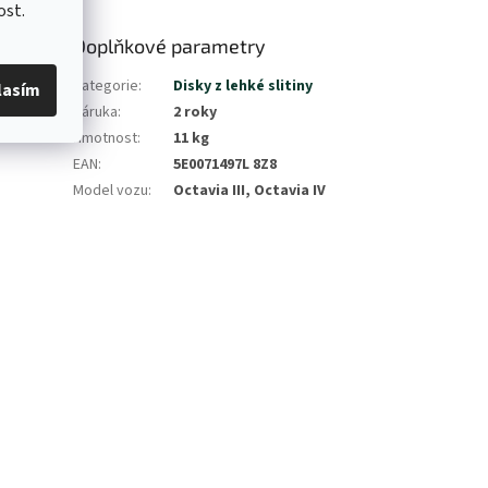
ost.
Doplňkové parametry
Kategorie
:
Disky z lehké slitiny
lasím
Záruka
:
2 roky
Hmotnost
:
11 kg
EAN
:
5E0071497L 8Z8
Model vozu
:
Octavia III, Octavia IV