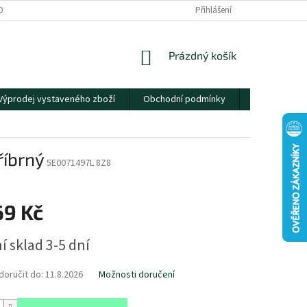
OBNÍCH ÚDAJŮ
Přihlášení
NÁKUPNÍ
Prázdný košík
KOŠÍK
Výprodej vystaveného zboží
Obchodní podmínky
Kontakty
tříbrný
5E0071497L 8Z8
69 Kč
í sklad 3-5 dní
oručit do:
11.8.2026
Možnosti doručení