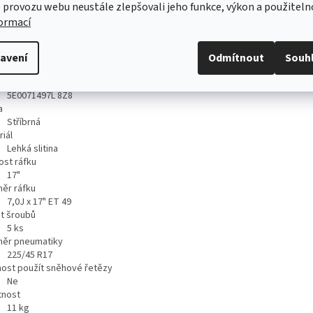
 provozu webu neustále zlepšovali jeho funkce, výkon a použiteln
formací
ailní popis produktu
hnická specifikace
avení
Odmítnout
Souh
produktu
5E0071497L 8Z8
a
Stříbrná
iál
Lehká slitina
ost ráfku
17"
ěr ráfku
7,0J x 17" ET 49
t šroubů
5
ks
ěr pneumatiky
225/45 R17
ost použít sněhové řetězy
Ne
nost
11
kg