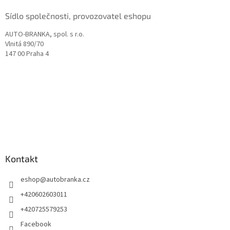
Sídlo společnosti, provozovatel eshopu
AUTO-BRANKA, spol. s r.o.
Vlnitá 890/70
147 00 Praha 4
Kontakt
eshop
@
autobranka.cz
+420602603011
+420725579253
Facebook