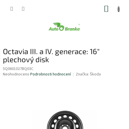
Přejít
NÁKUP
na
obsah
KOŠÍK
Octavia III. a IV. generace: 16"
plechový disk
5Q0601027BQ03C
Průměrné
Neohodnoceno
Podrobnosti hodnocení
Značka:
Škoda
hodnocení
produktu
je
0,0
z
5
hvězdiček.