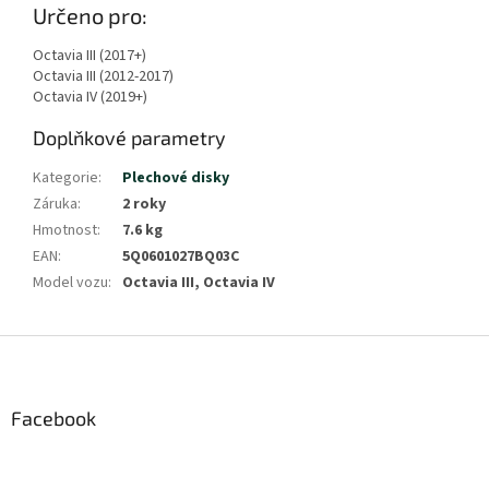
Určeno pro:
Octavia III (2017+)
Octavia III (2012-2017)
Octavia IV (2019+)
Doplňkové parametry
Kategorie
:
Plechové disky
Záruka
:
2 roky
Hmotnost
:
7.6 kg
EAN
:
5Q0601027BQ03C
Model vozu
:
Octavia III, Octavia IV
Z
á
p
a
Facebook
t
í