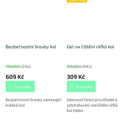
Bezbečnostní šrouby kol
Gel na čištění ráfků kol
Skladem
(
2 ks
)
Skladem
(
4 ks
)
609 Kč
309 Kč
Do košíku
Do košíku
Bezpečnostní šrouby zamezující
Intenzivní čisticí prostředek k
krádeži kol.
odstraňování znečištění ráfků
kol 500ml.