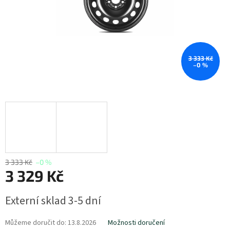
3 333 Kč
–0 %
3 333 Kč
–0 %
3 329 Kč
Měrná
Externí sklad 3-5 dní
cena:
Můžeme doručit do:
13.8.2026
Možnosti doručení