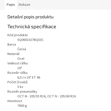
Popis
Diskuze
Detailní popis produktu
Technická specifikace
Kód produktu
5Q0601027BQ03C
Barva
Černá
Materiál
Ocel
Velikost ráfku
16"
Rozměr ráfku
6,5J x 16" ET 46
Počet šroubů
5
ks
Rozměr pneumatiky
OCT III - 205/55 R16, OCT IV - 205/60 R16
Hmotnost
7600
g