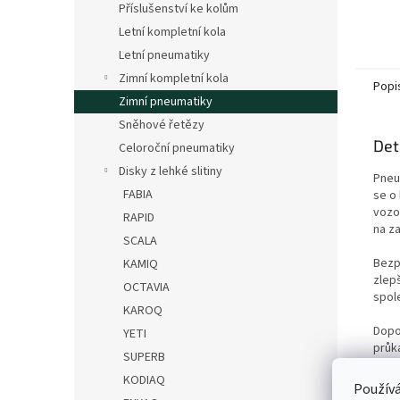
Příslušenství ke kolům
Letní kompletní kola
Letní pneumatiky
Zimní kompletní kola
Popi
Zimní pneumatiky
Sněhové řetězy
Det
Celoroční pneumatiky
Disky z lehké slitiny
Pneu
FABIA
se o 
vozo
RAPID
na za
SCALA
Bezp
KAMIQ
zlep
OCTAVIA
spol
KAROQ
Dopo
YETI
průk
SUPERB
KODIAQ
Šrou
Používá