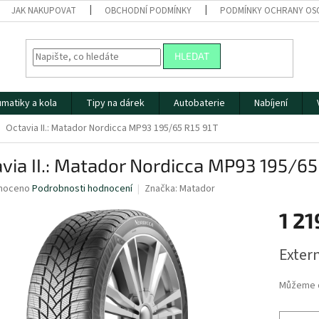
JAK NAKUPOVAT
OBCHODNÍ PODMÍNKY
PODMÍNKY OCHRANY OS
HLEDAT
matiky a kola
Tipy na dárek
Autobaterie
Nabíjení
Octavia II.: Matador Nordicca MP93 195/65 R15 91T
via II.: Matador Nordicca MP93 195/65
né
noceno
Podrobnosti hodnocení
Značka:
Matador
ní
1 21
u
Měrná
Extern
cena:
ek.
Můžeme d