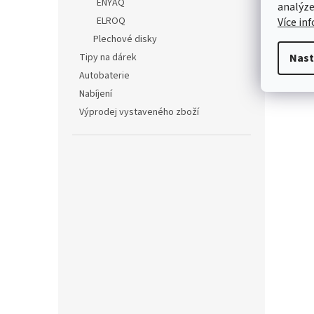
ENYAQ
analýze
Obrá
ELROQ
Více in
disk 
Plechové disky
Tipy na dárek
Nast
Autobaterie
Nabíjení
Výprodej vystaveného zboží