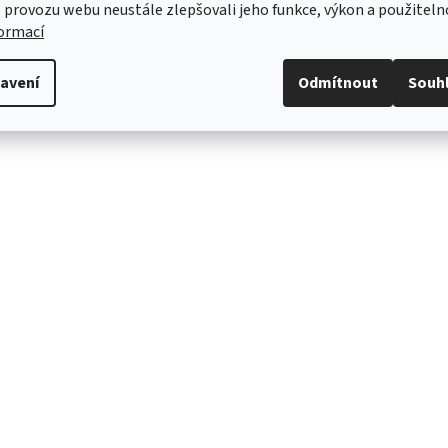
 provozu webu neustále zlepšovali jeho funkce, výkon a použiteln
zek: jedná se o informativní obrázek. Zboží obsahuje "jen" samostatnou p
formací
není součástí balení.
avení
Odmítnout
Souh