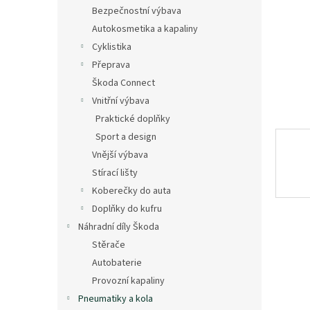
n
Bezpečnostní výbava
e
Autokosmetika a kapaliny
l
Cyklistika
Přeprava
Škoda Connect
Vnitřní výbava
Praktické doplňky
Sport a design
Vnější výbava
Stírací lišty
Koberečky do auta
Doplňky do kufru
Náhradní díly Škoda
Stěrače
Autobaterie
Provozní kapaliny
Pneumatiky a kola