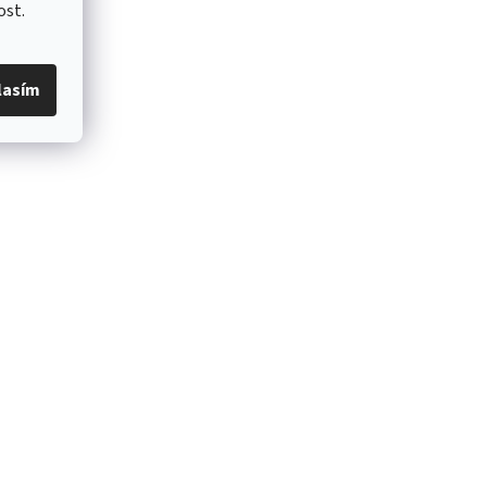
ost.
neumatiku,
lasím