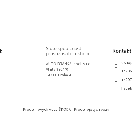
Sídlo společnosti,
k
Kontakt
provozovatel eshopu
esho
AUTO-BRANKA, spol. s r.o.
Vlnitá 890/70
+4206
147 00 Praha 4
+4207
Face
Prodej nových vozů ŠKODA
Prodej ojetých vozů