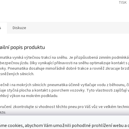
TISK
s
Diskuze
ailní popis produktu
matika vyniká výtečnou trakcí na sněhu. Je přizpůsobená zimním podmínká
bezpečnou jízdu. Díky vynikající přilnavosti na sněhu optimalizuje kontakt 
vky. Pneumatika dosahuje mimořádně dobré trakce a rovněž zkracuje brz
sněžených silnicích.
ečně i na mokrých silnicích: pneumatika účinně vytlačuje vodu z běhounu, 
šuje styčná plocha a kontakt s povrchem vozovky. Tyto vlastnosti zajišťují
ehlivý výkon na mokrém podkladu.
ručení: zkontrolujte si vhodnost těchto pneu pro Váš vůz ve velkém techn
azu.
by nejsou součástí balení.
me cookies, abychom Vám umožnili pohodlné prohlížení webu a d