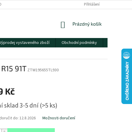
OBNÍCH ÚDAJŮ
Přihlášení
NÁKUPNÍ
Prázdný košík
KOŠÍK
Výprodej vystaveného zboží
Obchodní podmínky
Kontakty
 R15 91T
ZTW195655TL930
9 Kč
í sklad 3-5 dní
(
>5 ks
)
oručit do:
12.8.2026
Možnosti doručení