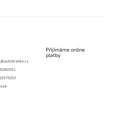
Přijímáme online
platby
p
@
autobranka.cz
02603011
25579253
book