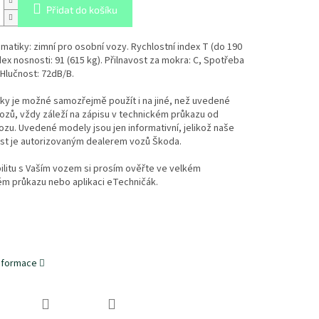
Přidat do košíku
atiky: zimní pro osobní vozy. Rychlostní index T (do 190
dex nosnosti: 91 (615 kg). Přilnavost za mokra: C, Spotřeba
, Hlučnost: 72dB/B.
ky je možné samozřejmě použít i na jiné, než uvedené
zů, vždy záleží na zápisu v technickém průkazu od
zu. Uvedené modely jsou jen informativní, jelikož naše
st je autorizovaným dealerem vozů Škoda.
litu s Vaším vozem si prosím ověřte ve velkém
ém průkazu nebo aplikaci eTechničák.
informace