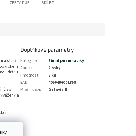
ZEPTAT SE
SDÍLET
Doplňkové parametry
m a stará
Kategorie
:
Zimní pneumatiky
s povrchem
Záruka
:
2 roky
dnou dráhu
Hmotnost
:
8 kg
EAN
:
4050496001858
čímž se
Model vozu
:
Octavia II
 vyvážený a
ickém
íky