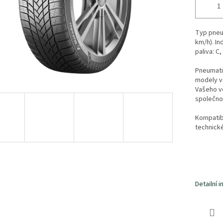
Typ pneum
km/h). In
paliva: C
Pneumati
modely vo
Vašeho vo
společno
Kompatibi
technick
Detailní 