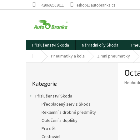
Přejít
+420602603011
eshop@autobranka.cz
na
obsah
Příslušenství Škoda
Náhradní díly Škoda
Pneu
Domů
Pneumatiky a kola
Zimní pneumatiky
P
Octa
o
Přeskočit
s
Průměr
Neohod
Kategorie
kategorie
t
hodnoce
r
produkt
Příslušenství Škoda
a
je
Předplacený servis Škoda
0,0
n
z
Reklamní a drobné předměty
n
5
í
Oblečení a doplňky
hvězdič
p
Pro děti
a
Cestování