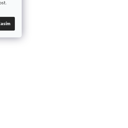
ost.
lasím