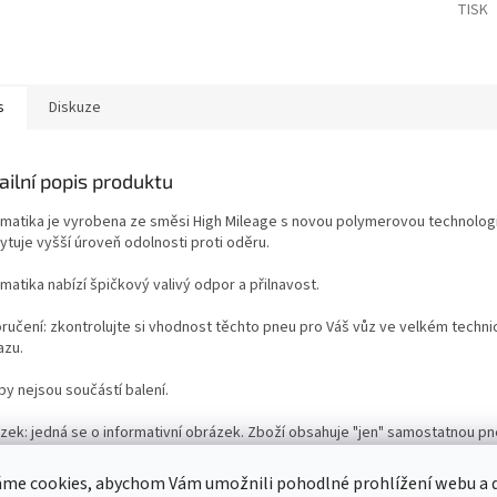
TISK
s
Diskuze
ailní popis produktu
matika je vyrobena ze směsi High Mileage s novou polymerovou technologií
ytuje vyšší úroveň odolnosti proti oděru.
atika nabízí špičkový valivý odpor a přilnavost.
ručení: zkontrolujte si vhodnost těchto pneu pro Váš vůz ve velkém techn
azu.
by nejsou součástí balení.
zek: jedná se o informativní obrázek. Zboží obsahuje "jen" samostatnou p
není součástí balení.
me cookies, abychom Vám umožnili pohodlné prohlížení webu a d