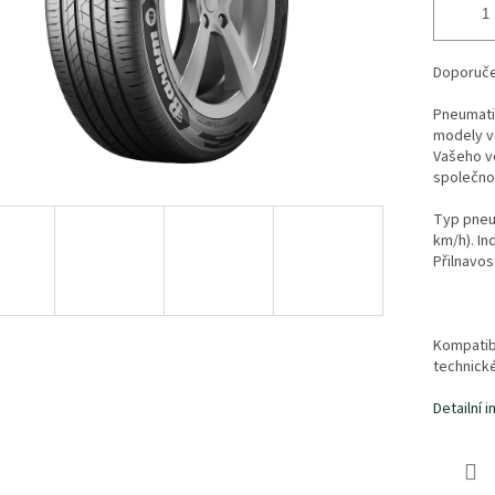
Doporučen
Pneumati
modely vo
Vašeho vo
společno
Typ pneum
km/h). Ind
Přilnavos
Kompatibi
technick
Detailní 