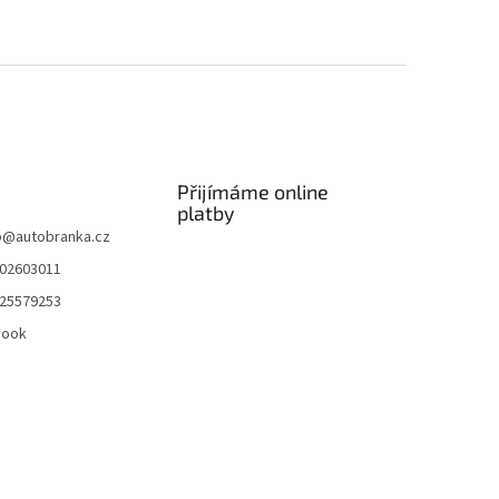
Přijímáme online
platby
p
@
autobranka.cz
02603011
25579253
book