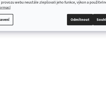
 provozu webu neustále zlepšovali jeho funkce, výkon a použiteln
formací
avení
Odmítnout
Souh