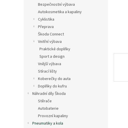
n
Bezpečnostní výbava
e
Autokosmetika a kapaliny
l
Cyklistika
Přeprava
Škoda Connect
Vnitřní výbava
Praktické doplňky
Sport a design
Vnější výbava
Stírací lišty
Koberečky do auta
Doplňky do kufru
Náhradní díly Škoda
Stěrače
Autobaterie
Provozní kapaliny
Pneumatiky a kola