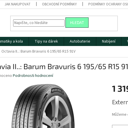
JAK NAKUPOVAT
OBCHODNÍ PODMÍNKY
PODMÍNKY OCHRANY OS
HLEDAT
matiky a kola
Tipy na dárek
Autobaterie
Nabíjení
Octavia II..: Barum Bravuris 6 195/65 R15 91V
via II..: Barum Bravuris 6 195/65 R15 9
né
noceno
Podrobnosti hodnocení
ní
1 31
u
Měrná
Extern
cena:
ek.
Můžeme d