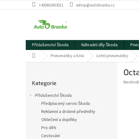
Přejít
+420602603011
eshop@autobranka.cz
na
obsah
Příslušenství Škoda
Náhradní díly Škoda
Pneu
Domů
Pneumatiky a kola
Letní pneumatiky
P
Octa
o
Přeskočit
s
Průměr
Neohod
Kategorie
kategorie
t
hodnoce
r
produkt
Příslušenství Škoda
a
je
Předplacený servis Škoda
0,0
n
z
Reklamní a drobné předměty
n
5
í
Oblečení a doplňky
hvězdič
p
Pro děti
a
Cestování