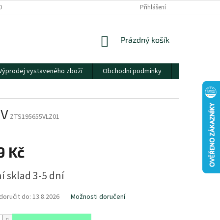
OBNÍCH ÚDAJŮ
Přihlášení
NÁKUPNÍ
Prázdný košík
KOŠÍK
Výprodej vystaveného zboží
Obchodní podmínky
Kontakty
1V
ZTS195655VLZ01
9 Kč
í sklad 3-5 dní
oručit do:
13.8.2026
Možnosti doručení