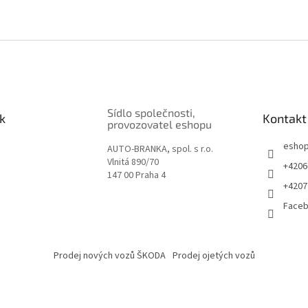
Sídlo společnosti,
k
Kontakt
provozovatel eshopu
esho
AUTO-BRANKA, spol. s r.o.
Vlnitá 890/70
+4206
147 00 Praha 4
+4207
Face
Prodej nových vozů ŠKODA
Prodej ojetých vozů