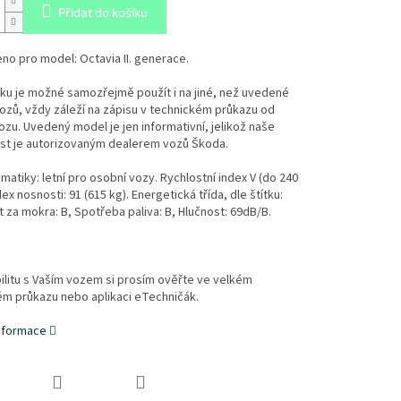
Přidat do košíku
o pro model: Octavia II. generace.
ku je možné samozřejmě použít i na jiné, než uvedené
zů, vždy záleží na zápisu v technickém průkazu od
zu. Uvedený model je jen informativní, jelikož naše
st je autorizovaným dealerem vozů Škoda.
atiky: letní pro osobní vozy. Rychlostní index V (do 240
ex nosnosti: 91 (615 kg). Energetická třída, dle štítku:
t za mokra: B, Spotřeba paliva: B, Hlučnost: 69dB/B.
litu s Vaším vozem si prosím ověřte ve velkém
ém průkazu nebo aplikaci eTechničák.
informace