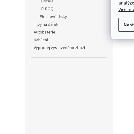
ENYAQ
analýze
ELROQ
Více in
Plechové disky
Tipy na dárek
Nast
Autobaterie
Nabíjení
Výprodej vystaveného zboží