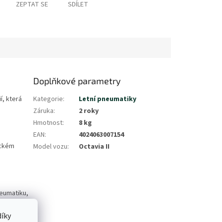
ZEPTAT SE
SDÍLET
Doplňkové parametry
, která
Kategorie
:
Letní pneumatiky
Záruka
:
2 roky
Hmotnost
:
8 kg
EAN
:
4024063007154
ickém
Model vozu
:
Octavia II
neumatiku,
íky