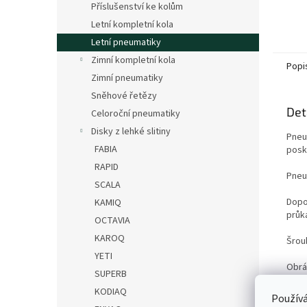
Příslušenství ke kolům
Letní kompletní kola
Letní pneumatiky
Zimní kompletní kola
Popi
Zimní pneumatiky
Sněhové řetězy
Det
Celoroční pneumatiky
Disky z lehké slitiny
Pneu
FABIA
posk
RAPID
Pneum
SCALA
Dopo
KAMIQ
průk
OCTAVIA
KAROQ
Šrou
YETI
Obrá
SUPERB
disk 
KODIAQ
Používá