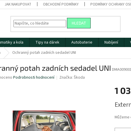
JAK NAKUPOVAT
OBCHODNÍ PODMÍNKY
PODMÍNKY OCHRANY OS
HLEDAT
matiky a kola
Tipy na dárek
Autobaterie
Nabíjení
a
Ochranný potah zadních sedadel UNI
ranný potah zadních sedadel UNI
DMA00900
né
noceno
Podrobnosti hodnocení
Značka:
Škoda
ní
1 03
u
Měrná
Extern
cena:
ek.
Můžeme d