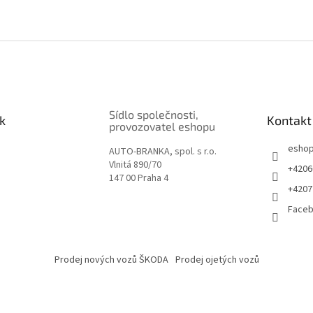
Sídlo společnosti,
k
Kontakt
provozovatel eshopu
esho
AUTO-BRANKA, spol. s r.o.
Vlnitá 890/70
+4206
147 00 Praha 4
+4207
Face
Prodej nových vozů ŠKODA
Prodej ojetých vozů