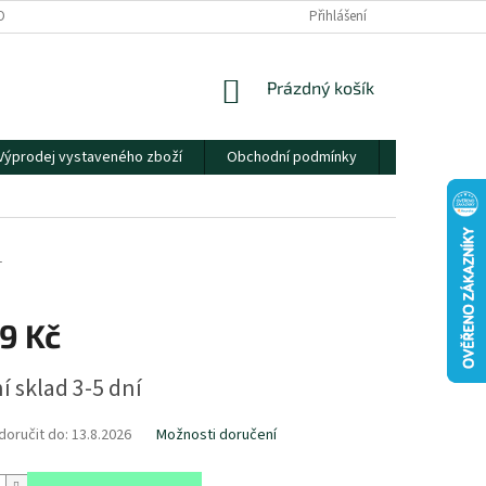
OBNÍCH ÚDAJŮ
Přihlášení
NÁKUPNÍ
Prázdný košík
KOŠÍK
Výprodej vystaveného zboží
Obchodní podmínky
Kontakty
1
9 Kč
í sklad 3-5 dní
oručit do:
13.8.2026
Možnosti doručení