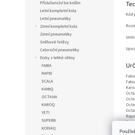
Tec
Příslušenství ke kolům
Letní kompletní kola
Kód 
Letní pneumatiky
Roz
Zimní kompletní kola
Zimní pneumatiky
Umís
Sněhové řetězy
Upoz
Celoroční pneumatiky
Disky z lehké slitiny
Urč
FABIA
RAPID
Fabia
SCALA
Fabia
Karo
KAMIQ
Octav
OCTAVIA
Octav
Octav
KAROQ
Octav
YETI
Rapi
SUPERB
Room
Super
KODIAQ
Používá
Super