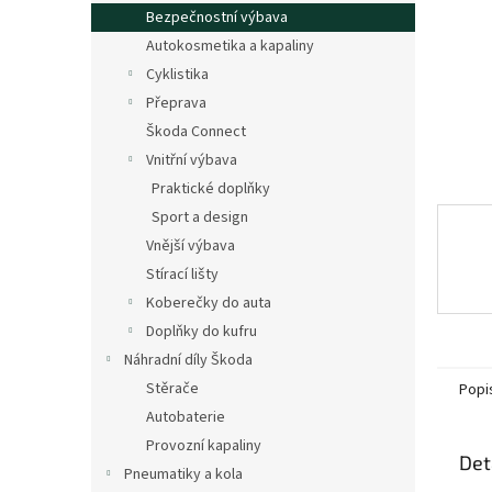
n
Bezpečnostní výbava
e
Autokosmetika a kapaliny
l
Cyklistika
Přeprava
Škoda Connect
Vnitřní výbava
Praktické doplňky
Sport a design
Vnější výbava
Stírací lišty
Koberečky do auta
Doplňky do kufru
Náhradní díly Škoda
Stěrače
Popi
Autobaterie
Provozní kapaliny
Det
Pneumatiky a kola