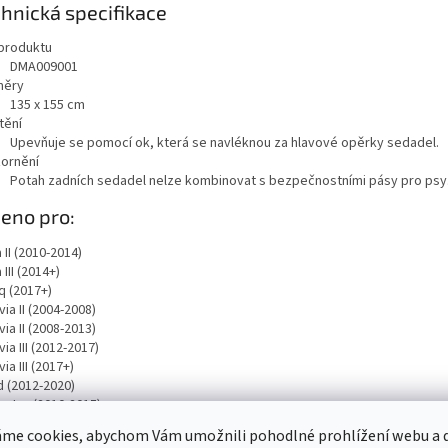
hnická specifikace
produktu
DMA009001
měry
135 x 155 cm
tění
Upevňuje se pomocí ok, která se navléknou za hlavové opěrky sedadel.
ornění
Potah zadních sedadel nelze kombinovat s bezpečnostními pásy pro psy
eno pro:
 II (2010-2014)
 III (2014+)
q (2017+)
ia II (2004-2008)
ia II (2008-2013)
ia III (2012-2017)
ia III (2017+)
d (2012-2020)
ster (2010-2015)
b II (2008-2013)
me cookies, abychom Vám umožnili pohodlné prohlížení webu a d
b II (2013-2015)