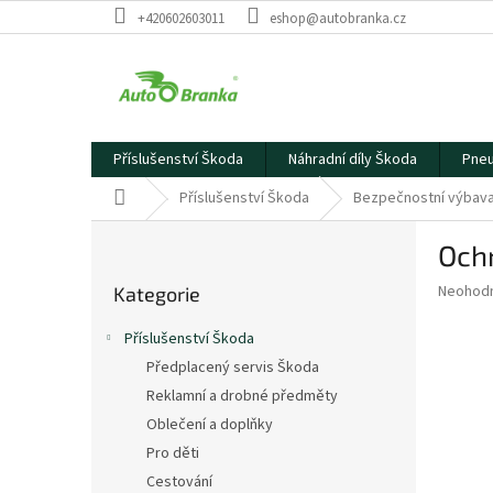
Přejít
+420602603011
eshop@autobranka.cz
na
obsah
Příslušenství Škoda
Náhradní díly Škoda
Pneu
Domů
Příslušenství Škoda
Bezpečnostní výbav
P
Och
o
Přeskočit
s
Průměr
Neohod
Kategorie
kategorie
t
hodnoce
r
produkt
Příslušenství Škoda
a
je
Předplacený servis Škoda
0,0
n
z
Reklamní a drobné předměty
n
5
í
Oblečení a doplňky
hvězdič
p
Pro děti
a
Cestování