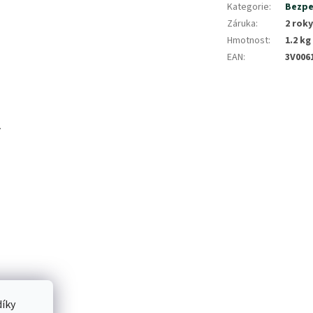
Kategorie
:
Bezpe
Záruka
:
2 roky
Hmotnost
:
1.2 kg
EAN
:
3V006
.
íky