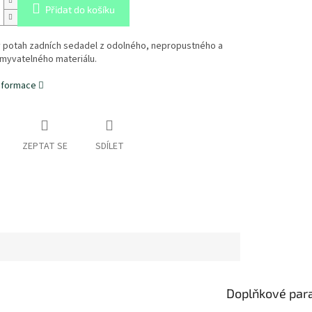
Přidat do košíku
 potah zadních sedadel z odolného, nepropustného a
myvatelného materiálu.
informace
ZEPTAT SE
SDÍLET
Doplňkové par