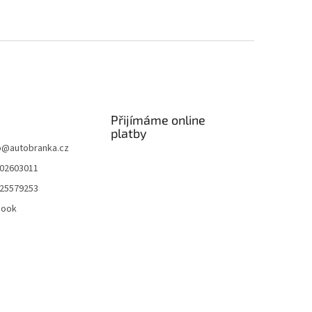
Přijímáme online
platby
p
@
autobranka.cz
02603011
25579253
book