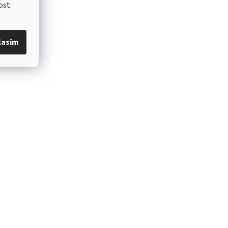
ost.
lasím