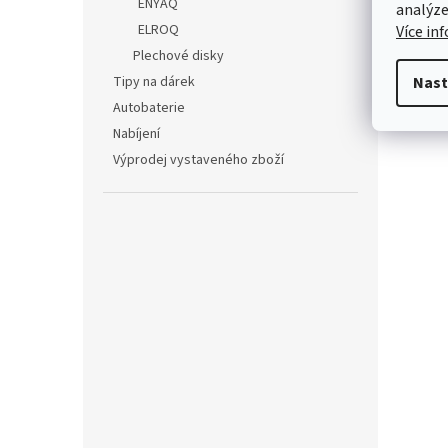
ENYAQ
analýze
Super
ELROQ
Více in
Yeti 
Yeti 
Plechové disky
Tipy na dárek
Nast
Autobaterie
Nabíjení
Výprodej vystaveného zboží