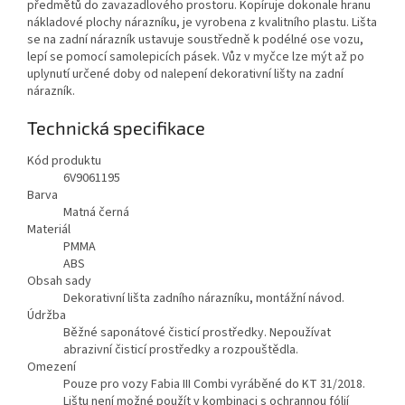
předmětů do zavazadlového prostoru. Kopíruje dokonale hranu
nákladové plochy nárazníku, je vyrobena z kvalitního plastu. Lišta
se na zadní nárazník ustavuje soustředně k podélné ose vozu,
lepí se pomocí samolepicích pásek. Vůz v myčce lze mýt až po
uplynutí určené doby od nalepení dekorativní lišty na zadní
nárazník.
Technická specifikace
Kód produktu
6V9061195
Barva
Matná černá
Materiál
PMMA
ABS
Obsah sady
Dekorativní lišta zadního nárazníku, montážní návod.
Údržba
Běžné saponátové čisticí prostředky. Nepoužívat
abrazivní čisticí prostředky a rozpouštědla.
Omezení
Pouze pro vozy Fabia III Combi vyráběné do KT 31/2018.
Lištu není možné použít v kombinaci s ochrannou fólií