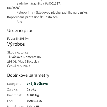
zadního nárazníku / 6V9061197.
Umístění
Nalepení na nákladovou plochu zadního nárazníku.
Doporučená profesionální instalace
Ano
Určeno pro:
Fabia III (2014+)
Výrobce
Škoda Auto a.s.
Tř. Václava Klementa 869
293 01, Mladá Boleslav
Česká republika
Doplňkové parametry
Kategorie
:
Vnější výbava
Záruka
:
2 roky
Hmotnost
:
0.209 kg
EAN
:
6v9061195
Model vozu
:
Fabia III