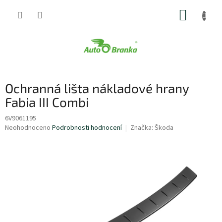
Přejít
NÁKUP
na
obsah
KOŠÍK
Ochranná lišta nákladové hrany
Fabia III Combi
6V9061195
Průměrné
Neohodnoceno
Podrobnosti hodnocení
Značka:
Škoda
hodnocení
produktu
je
0,0
z
5
hvězdiček.