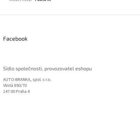
Z
á
p
a
Facebook
t
í
Sídlo společnosti, provozovatel eshopu
AUTO-BRANKA, spol. s r.o.
Vlnitá 890/70
147 00 Praha 4