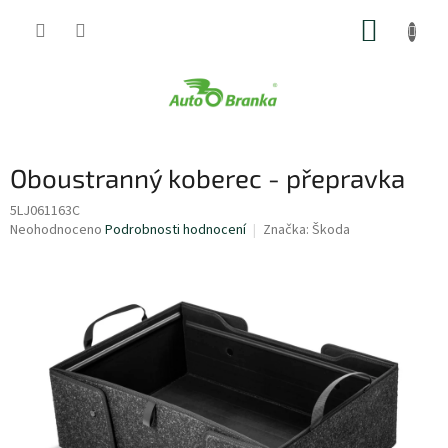
Přejít
NÁKUP
na
obsah
KOŠÍK
Oboustranný koberec - přepravka
5LJ061163C
Průměrné
Neohodnoceno
Podrobnosti hodnocení
Značka:
Škoda
hodnocení
produktu
je
0,0
z
5
hvězdiček.