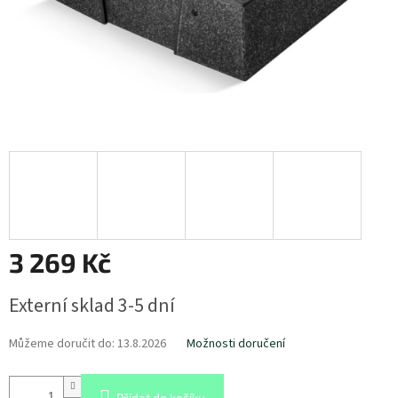
3 269 Kč
Měrná
Externí sklad 3-5 dní
cena:
Můžeme doručit do:
13.8.2026
Možnosti doručení
Přidat do košíku