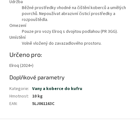
Údržba
Běžné prostředky vhodné na čištění koberců a umělých
povrchů. Nepoužívat abrazivní čisticí prostředky a
rozpouštědla.
Omezení
Pouze pro vozy Elroq s dvojitou podlahou (PR 3GG).
Umístění
Volně vložený do zavazadlového prostoru.
Určeno pro:
Elroq (2024+)
Doplňkové parametry
Kategorie
:
Vany a koberce do kufru
Hmotnost
:
10 kg
EAN
:
5LJ061163C
Z
á
p