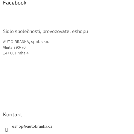
a
Facebook
t
í
Sídlo společnosti, provozovatel eshopu
AUTO-BRANKA, spol. s r.o.
Vlnitá 890/70
147 00 Praha 4
Kontakt
eshop
@
autobranka.cz