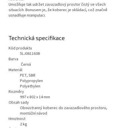
Umožňuje tak udržet zavazadlový prostor čistý ve všech
situacích. Bonusem je, že koberec je skládací, což značně
usnadňuje manipulaci.
Technická specifikace
Kód produktu
5LJ061163B
Barva
Černá
Materiál
PET, SBR
Polypropylen
Polyethylen
Rozměry
997 x 802 x 14 mm
Obsah sady
Oboustranný koberec do zavazadlového prostoru,
montážní návod
Hmotnost
2
kg