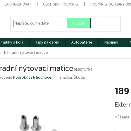
JAK NAKUPOVAT
OBCHODNÍ PODMÍNKY
PODMÍNKY OCHRANY OS
HLEDAT
matiky a kola
Tipy na dárek
Autobaterie
Nabíjení
Náhradní nýtovací matice
adní nýtovací matice
5L6071754
né
noceno
Podrobnosti hodnocení
Značka:
Škoda
ní
189
u
Měrná
Extern
cena:
ek.
Můžeme d