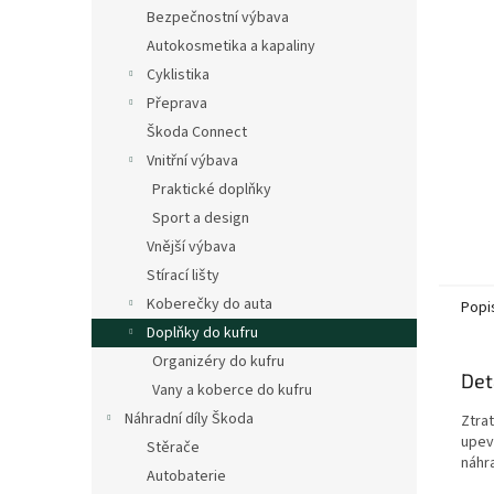
n
Bezpečnostní výbava
e
Autokosmetika a kapaliny
l
Cyklistika
Přeprava
Škoda Connect
Vnitřní výbava
Praktické doplňky
Sport a design
Vnější výbava
Stírací lišty
Koberečky do auta
Popi
Doplňky do kufru
Organizéry do kufru
Det
Vany a koberce do kufru
Náhradní díly Škoda
Ztrat
upev
Stěrače
náhr
Autobaterie