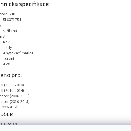
hnická specifikace
produktu
5L6071754
a
Stříbrná
iál
Kov
h sady
4 nýtovací matice
h balení
4
ks
eno pro:
 II (2006-2010)
 II (2010-2014)
ster (2006-2010)
ster (2010-2015)
(2009-2014)
robce
a Auto a.s.
Václava Klementa 869