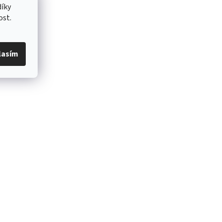
íky
ost.
lasím