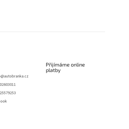
Přijímáme online
platby
p
@
autobranka.cz
02603011
25579253
book