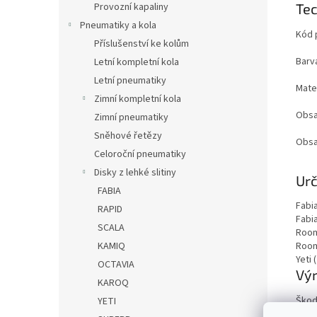
Provozní kapaliny
Tec
Pneumatiky a kola
Kód 
Příslušenství ke kolům
Barv
Letní kompletní kola
Letní pneumatiky
Mater
Zimní kompletní kola
Obsa
Zimní pneumatiky
Sněhové řetězy
Obsa
Celoroční pneumatiky
Disky z lehké slitiny
Urč
FABIA
Fabia
RAPID
Fabia
SCALA
Room
KAMIQ
Room
Yeti 
OCTAVIA
Vý
KAROQ
Škod
YETI
Tř. 