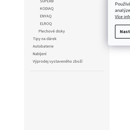
SUPERB
Používá
293 
KODIAQ
Česk
analýze
ENYAQ
Více in
ELROQ
Plechové disky
Nast
Tipy na dárek
Autobaterie
Nabíjení
Výprodej vystaveného zboží