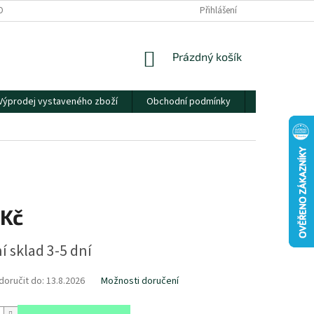
OBNÍCH ÚDAJŮ
Přihlášení
NÁKUPNÍ
Prázdný košík
KOŠÍK
Výprodej vystaveného zboží
Obchodní podmínky
Kontakty
 Kč
í sklad 3-5 dní
oručit do:
13.8.2026
Možnosti doručení