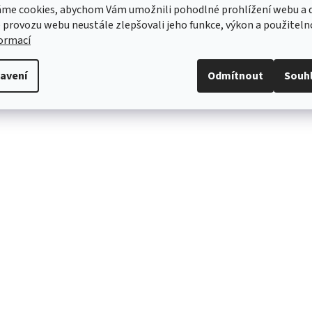
me cookies, abychom Vám umožnili pohodlné prohlížení webu a d
01, Mladá Boleslav
á republika
 provozu webu neustále zlepšovali jeho funkce, výkon a použiteln
formací
avení
Odmítnout
Souh