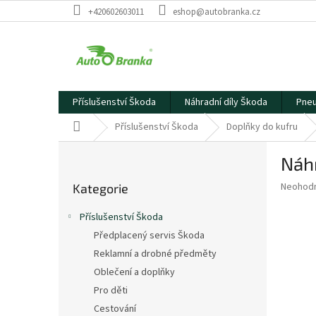
Přejít
+420602603011
eshop@autobranka.cz
na
obsah
Příslušenství Škoda
Náhradní díly Škoda
Pneu
Domů
Příslušenství Škoda
Doplňky do kufru
P
Náhr
o
Přeskočit
s
Průměr
Neohod
Kategorie
kategorie
t
hodnoce
r
produkt
Příslušenství Škoda
a
je
Předplacený servis Škoda
0,0
n
z
Reklamní a drobné předměty
n
5
í
Oblečení a doplňky
hvězdič
p
Pro děti
a
Cestování