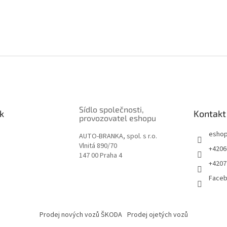
Sídlo společnosti,
k
Kontakt
provozovatel eshopu
esho
AUTO-BRANKA, spol. s r.o.
Vlnitá 890/70
+4206
147 00 Praha 4
+4207
Face
Prodej nových vozů ŠKODA
Prodej ojetých vozů