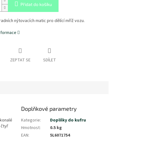
Přidat do košíku
adních nýtovacích matic pro dělící mříž vozu.
informace
ZEPTAT SE
SDÍLET
Doplňkové parametry
okonalé
Kategorie
:
Doplňky do kufru
 čtyř
Hmotnost
:
0.5 kg
EAN
:
5L6071754