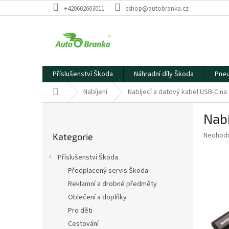
Přejít
+420602603011
eshop@autobranka.cz
na
obsah
Příslušenství Škoda
Náhradní díly Škoda
Pneu
Domů
Nabíjení
Nabíjecí a datový kabel USB-C na
P
Nabí
o
Přeskočit
s
Průměr
Neohod
Kategorie
kategorie
t
hodnoce
r
produkt
Příslušenství Škoda
a
je
Předplacený servis Škoda
0,0
n
z
Reklamní a drobné předměty
n
5
í
Oblečení a doplňky
hvězdič
p
Pro děti
a
Cestování