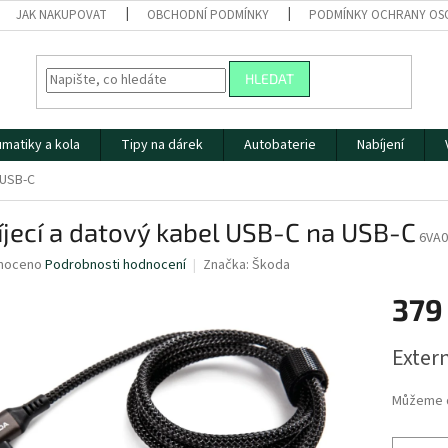
JAK NAKUPOVAT
OBCHODNÍ PODMÍNKY
PODMÍNKY OCHRANY OS
HLEDAT
matiky a kola
Tipy na dárek
Autobaterie
Nabíjení
 USB-C
jecí a datový kabel USB-C na USB-C
6VA0
né
noceno
Podrobnosti hodnocení
Značka:
Škoda
ní
379
u
Měrná
Extern
cena:
ek.
Můžeme d