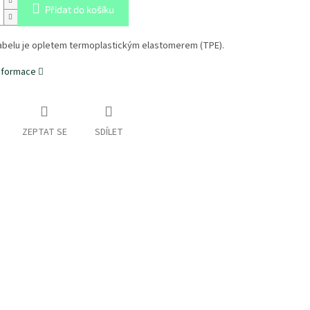
Přidat do košíku
abelu je opletem termoplastickým elastomerem (TPE).
informace
ZEPTAT SE
SDÍLET