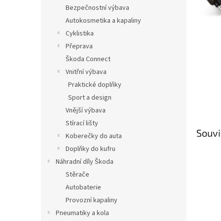
n
Bezpečnostní výbava
e
Autokosmetika a kapaliny
l
Cyklistika
Přeprava
Škoda Connect
Vnitřní výbava
Praktické doplňky
Sport a design
Vnější výbava
Stírací lišty
Souvi
Koberečky do auta
Doplňky do kufru
Náhradní díly Škoda
Stěrače
Autobaterie
Provozní kapaliny
Pneumatiky a kola