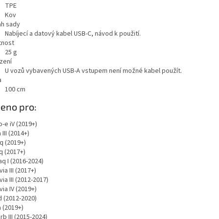
TPE
Kov
h sady
Nabíjecí a datový kabel USB-C, návod k použití.
nost
25
g
zení
U vozů vybavených USB-A vstupem není možné kabel použít.
a
100
cm
eno pro:
o-e iV (2019+)
 III (2014+)
q (2019+)
q (2017+)
q I (2016-2024)
ia III (2017+)
ia III (2012-2017)
ia IV (2019+)
d (2012-2020)
 (2019+)
b III (2015-2024)