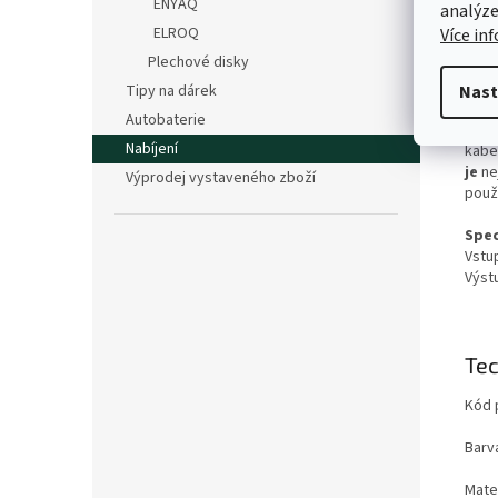
toho
ENYAQ
analýze
Andr
ELROQ
Více in
Hodí 
Plechové disky
info
Samo
Tipy na dárek
Nast
Autobaterie
Na k
Nabíjení
kabe
je
ne
Výprodej vystaveného zboží
použí
Spec
Vstu
Výst
Tec
Kód 
Barv
Mater