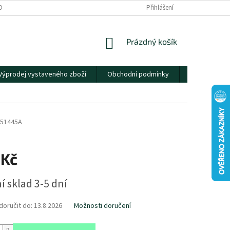
OBNÍCH ÚDAJŮ
Přihlášení
NÁKUPNÍ
Prázdný košík
KOŠÍK
Výprodej vystaveného zboží
Obchodní podmínky
Kontakty
51445A
 Kč
í sklad 3-5 dní
oručit do:
13.8.2026
Možnosti doručení