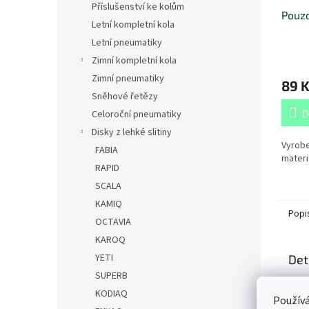
Příslušenství ke kolům
Pouzd
Letní kompletní kola
Letní pneumatiky
Zimní kompletní kola
Zimní pneumatiky
89 
Sněhové řetězy
Celoroční pneumatiky
D
Disky z lehké slitiny
Vyrob
FABIA
materi
RAPID
SCALA
KAMIQ
Popi
OCTAVIA
KAROQ
YETI
Det
SUPERB
Nabí
KODIAQ
potř
Používá