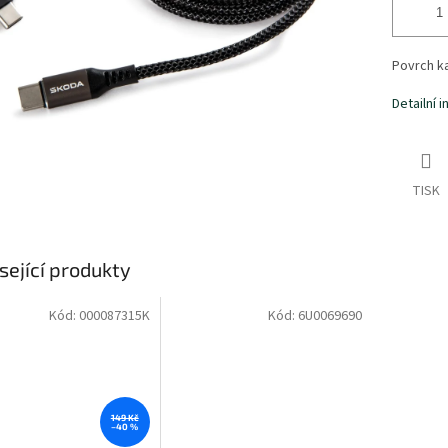
Povrch k
Detailní 
TISK
sející produkty
Kód:
000087315K
Kód:
6U0069690
149 Kč
–40 %