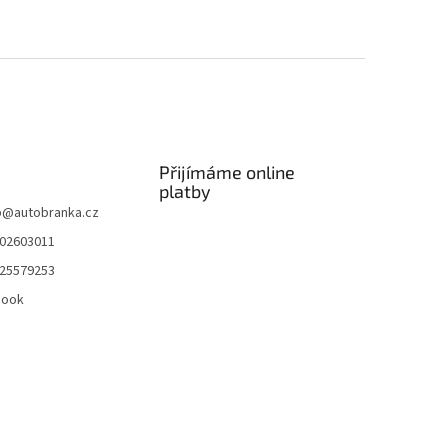
Přijímáme online
platby
p
@
autobranka.cz
02603011
25579253
book