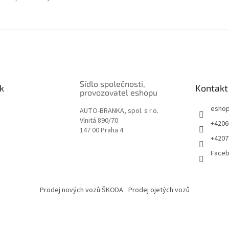
Sídlo společnosti,
k
Kontakt
provozovatel eshopu
esho
AUTO-BRANKA, spol. s r.o.
Vlnitá 890/70
+4206
147 00 Praha 4
+4207
Face
Prodej nových vozů ŠKODA
Prodej ojetých vozů