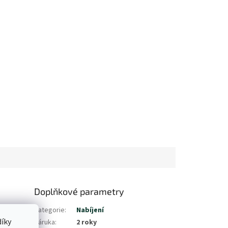
Doplňkové parametry
, kdo
Kategorie
:
Nabíjení
. Kromě
íky
Záruka
:
2 roky