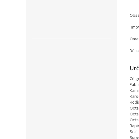
Obsa
Hmot
Ome
Délk
Urč
Citig
Fabia
Kami
Karo
Kodia
Octav
Octav
Octav
Rapi
Scala
Super