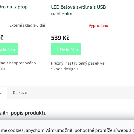
ro na laptop
LED čelová svítilna s USB
nabíjením
Externí sklad 3-5 dní
Vyprodáno
Kč
539 Kč
o košíku
Do košíku
eno z neoprenového
Pružný, nastavitelný pásek ve
álu.
Škoda designu.
s
Diskuze
ailní popis produktu
jecí a datový kabel představuje vhodný doplněk interiéru vozu pro každého
ebuje
dobít mobilní telefon, tablet či datově propojit dva přístroje
me cookies, abychom Vám umožnili pohodlné prohlížení webu a d