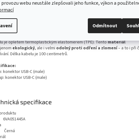
 umožňuje využití dalších služeb, pokud jsou ve voze Škoda aktivovány (nap
 provozu webu neustále zlepšovali jeho funkce, výkon a použiteln
oid Auto).
formací
se i
ke streamovanému přehrávání hudby
nebo k připojení mobilního te
tainmentu vozu.
zřejmostí je
podpora rychlého nabíjení.
avení
Odmítnout
Souh
aždé straně se nacházejí
kvalitní kovové koncovky
s konektory typu USB
lu je opletem termoplastickým elastomerem (TPE). Tento
materiál
jenom
ekologický
, ale i velmi
odolný proti odření a zlomení
– a to i při
vání. Délka kabelu je 100 centimetrů.
ifikace:
p: konektor USB-C (male)
up: konektor USB-C (male)
hnická specifikace
produktu
6VA051445A
a
Černá
iál