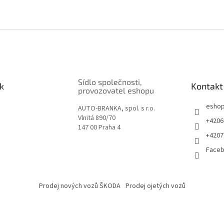
Sídlo společnosti,
k
Kontakt
provozovatel eshopu
esho
AUTO-BRANKA, spol. s r.o.
Vlnitá 890/70
+4206
147 00 Praha 4
+4207
Face
Prodej nových vozů ŠKODA
Prodej ojetých vozů