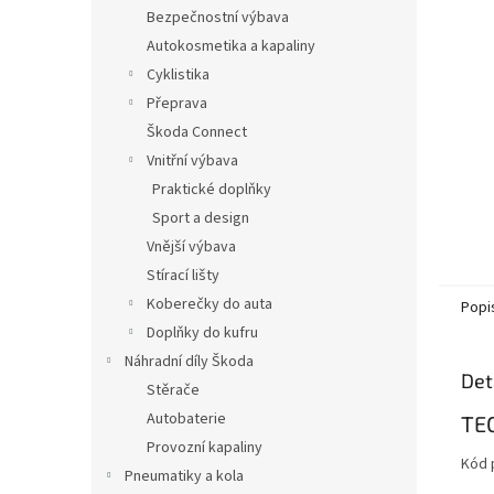
n
Bezpečnostní výbava
e
Autokosmetika a kapaliny
l
Cyklistika
Přeprava
Škoda Connect
Vnitřní výbava
Praktické doplňky
Sport a design
Vnější výbava
Stírací lišty
Koberečky do auta
Popi
Doplňky do kufru
Náhradní díly Škoda
Det
Stěrače
Autobaterie
TE
Provozní kapaliny
Kód 
Pneumatiky a kola