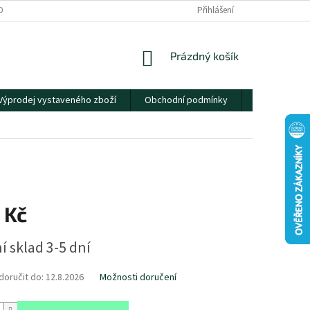
OBNÍCH ÚDAJŮ
Přihlášení
NÁKUPNÍ
Prázdný košík
KOŠÍK
Výprodej vystaveného zboží
Obchodní podmínky
Kontakty
 Kč
í sklad 3-5 dní
oručit do:
12.8.2026
Možnosti doručení