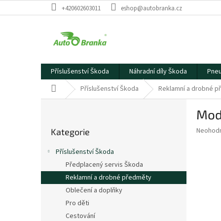
Přejít
+420602603011
eshop@autobranka.cz
na
obsah
Příslušenství Škoda
Náhradní díly Škoda
Pneu
Domů
Příslušenství Škoda
Reklamní a drobné 
P
Mode
o
Přeskočit
s
Průměr
Neohod
Kategorie
kategorie
t
hodnoce
r
produkt
Příslušenství Škoda
a
je
Předplacený servis Škoda
0,0
n
z
Reklamní a drobné předměty
n
5
í
Oblečení a doplňky
hvězdič
p
Pro děti
a
Cestování