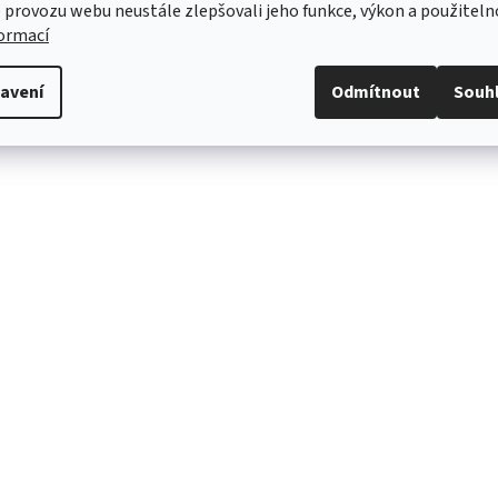
 provozu webu neustále zlepšovali jeho funkce, výkon a použiteln
formací
avení
Odmítnout
Souh