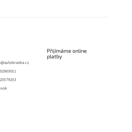
Přijímáme online
platby
p
@
autobranka.cz
02603011
25579253
book