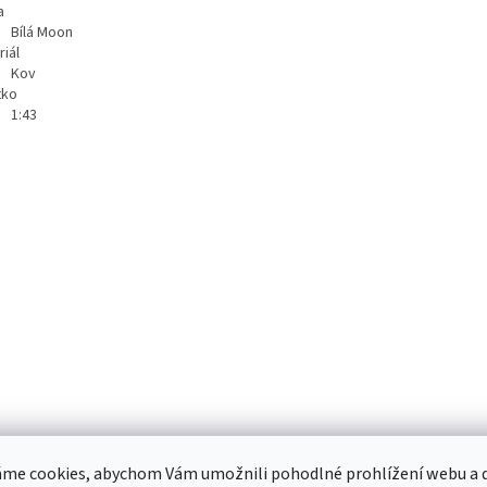
a
Bílá Moon
iál
Kov
tko
1:43
me cookies, abychom Vám umožnili pohodlné prohlížení webu a d