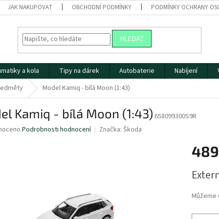
JAK NAKUPOVAT
OBCHODNÍ PODMÍNKY
PODMÍNKY OCHRANY OS
HLEDAT
matiky a kola
Tipy na dárek
Autobaterie
Nabíjení
předměty
Model Kamiq - bílá Moon (1:43)
l Kamiq - bílá Moon (1:43)
658099300S9R
né
noceno
Podrobnosti hodnocení
Značka:
Škoda
ní
489
u
Měrná
Extern
cena:
ek.
Můžeme d