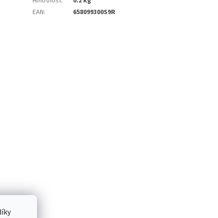
Hmotnost
:
0.2 kg
EAN
:
658099300S9R
íky