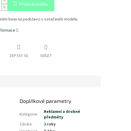
Přidat do košíku
dném boxu na podstavci s označením modelu.
informace
ZEPTAT SE
SDÍLET
Doplňkové parametry
Reklamní a drobné
Kategorie
:
předměty
Záruka
:
2 roky