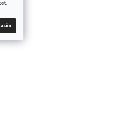
ost.
lasím