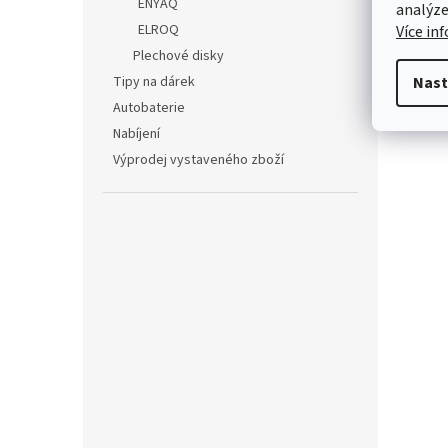
ENYAQ
analýze
ELROQ
Více in
Plechové disky
Tipy na dárek
Nast
Autobaterie
Nabíjení
Výprodej vystaveného zboží