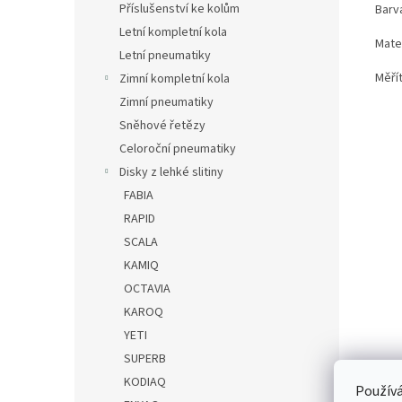
Příslušenství ke kolům
Barv
Letní kompletní kola
Mater
Letní pneumatiky
Měří
Zimní kompletní kola
Zimní pneumatiky
Sněhové řetězy
Celoroční pneumatiky
Disky z lehké slitiny
FABIA
RAPID
SCALA
KAMIQ
OCTAVIA
KAROQ
YETI
SUPERB
KODIAQ
Používá