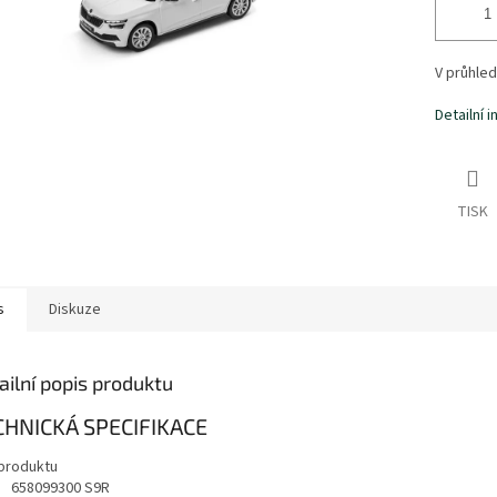
V průhle
Detailní 
TISK
s
Diskuze
ailní popis produktu
CHNICKÁ SPECIFIKACE
produktu
658099300 S9R