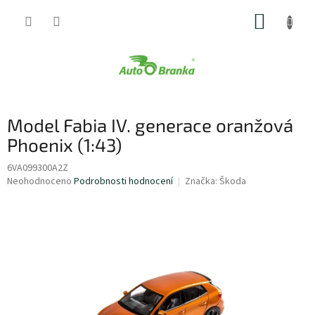
Přejít
NÁKUP
na
obsah
KOŠÍK
Model Fabia IV. generace oranžová
Phoenix (1:43)
6VA099300A2Z
Průměrné
Neohodnoceno
Podrobnosti hodnocení
Značka:
Škoda
hodnocení
produktu
je
0,0
z
5
hvězdiček.