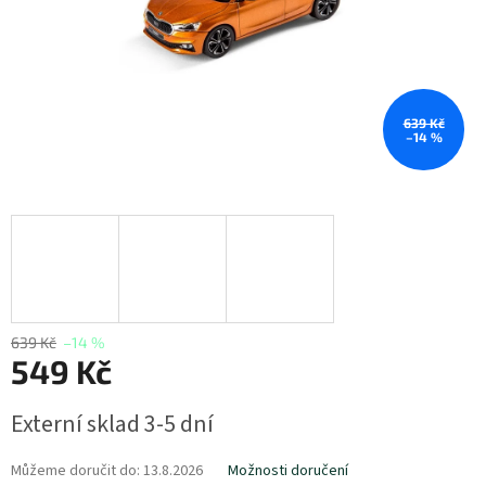
639 Kč
–14 %
639 Kč
–14 %
549 Kč
Měrná
Externí sklad 3-5 dní
cena:
Můžeme doručit do:
13.8.2026
Možnosti doručení