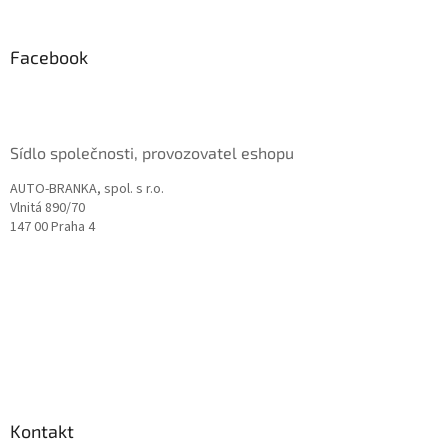
á
p
a
Facebook
t
í
Sídlo společnosti, provozovatel eshopu
AUTO-BRANKA, spol. s r.o.
Vlnitá 890/70
147 00 Praha 4
Kontakt