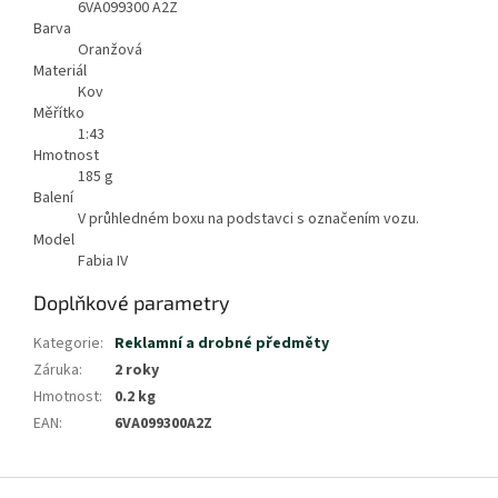
6VA099300 A2Z
Barva
Oranžová
Materiál
Kov
Měřítko
1:43
Hmotnost
185
g
Balení
V průhledném boxu na podstavci s označením vozu.
Model
Fabia IV
Doplňkové parametry
Kategorie
:
Reklamní a drobné předměty
Záruka
:
2 roky
Hmotnost
:
0.2 kg
EAN
:
6VA099300A2Z
Z