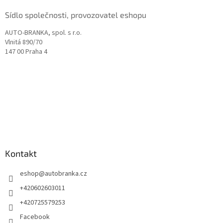
Sídlo společnosti, provozovatel eshopu
AUTO-BRANKA, spol. s r.o.
Vlnitá 890/70
147 00 Praha 4
Kontakt
eshop
@
autobranka.cz
+420602603011
+420725579253
Facebook