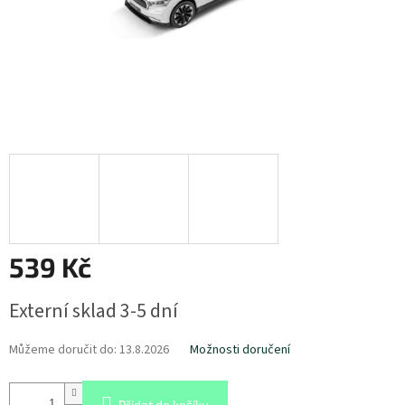
539 Kč
Měrná
Externí sklad 3-5 dní
cena:
Můžeme doručit do:
13.8.2026
Možnosti doručení
Přidat do košíku