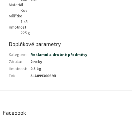
Materiál
Kov
Měřítko
1:43
Hmotnost
225
g
Doplňkové parametry
Kategorie
:
Reklamní a drobné předměty
Záruka
:
2 roky
Hmotnost
:
0.3 kg
EAN
:
5LA099300S9R
Z
á
p
a
Facebook
t
í