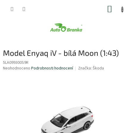
Přejít
NÁKUP
na
obsah
KOŠÍK
Model Enyaq iV - bílá Moon (1:43)
5LA099300S9R
Průměrné
Neohodnoceno
Podrobnosti hodnocení
Značka:
Škoda
hodnocení
produktu
je
0,0
z
5
hvězdiček.