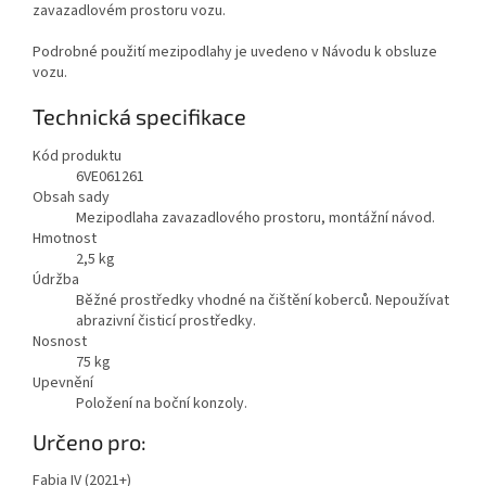
zavazadlovém prostoru vozu.
Podrobné použití mezipodlahy je uvedeno v Návodu k obsluze
vozu.
Technická specifikace
Kód produktu
6VE061261
Obsah sady
Mezipodlaha zavazadlového prostoru, montážní návod.
Hmotnost
2,5
kg
Údržba
Běžné prostředky vhodné na čištění koberců. Nepoužívat
abrazivní čisticí prostředky.
Nosnost
75
kg
Upevnění
Položení na boční konzoly.
Určeno pro:
Fabia IV (2021+)