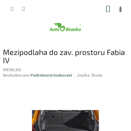
Přejít
NÁKUP
na
obsah
KOŠÍK
Mezipodlaha do zav. prostoru Fabia
IV
6VE061261
Průměrné
Neohodnoceno
Podrobnosti hodnocení
Značka:
Škoda
hodnocení
produktu
je
0,0
z
5
hvězdiček.