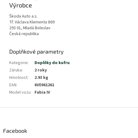
Výrobce
Škoda Auto a.s.
Tř. Václava Klementa 869
293 01, Mladá Boleslav
Česká republika
Doplňkové parametry
Kategorie
:
Doplňky do kufru
Záruka
:
2 roky
Hmotnost
:
2.93 kg
EAN
:
6VE061261
Model vozu
:
Fabia IV
Z
á
p
a
Facebook
t