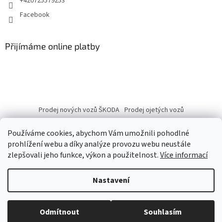
+420725579253
Facebook
Přijímáme online platby
Prodej nových vozů ŠKODA
Prodej ojetých vozů
Používáme cookies, abychom Vám umožnili pohodlné
prohlížení webu a díky analýze provozu webu neustále
zlepšovali jeho funkce, výkon a použitelnost.
Více informací
Vytvořil Shoptet
Nastavení
Copyright 2026
eshop.autobranka.cz
. Všechna práva vyhrazena.
Odmítnout
Souhlasím
Upravit nastavení cookies