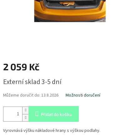
2 059 Kč
Měrná
Externí sklad 3-5 dní
cena:
Můžeme doručit do:
13.8.2026
Možnosti doručení
Přidat do košíku
Vyrovnává výšku nákladové hrany s výškou podlahy.