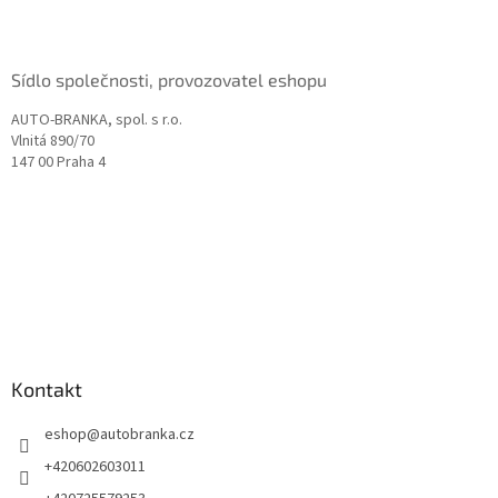
í
Sídlo společnosti, provozovatel eshopu
AUTO-BRANKA, spol. s r.o.
Vlnitá 890/70
147 00 Praha 4
Kontakt
eshop
@
autobranka.cz
+420602603011