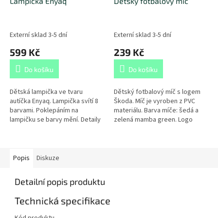
Lampička Enyaq
Dětský fotbalový míč
Externí sklad 3-5 dní
Externí sklad 3-5 dní
599 Kč
239 Kč
Do košíku
Do košíku
Dětská lampička ve tvaru
Dětský fotbalový míč s logem
autíčka Enyaq. Lampička svítí 8
Škoda. Míč je vyroben z PVC
barvami. Poklepáním na
materiálu. Barva míče: šedá a
lampičku se barvy mění. Detaily
zelená mamba green. Logo
podrobně popsány v
Škoda v černé barvě. Obvod
přiloženém papírovém návodu.
míče je: 68 - 70 cm. Součástí
Hlavní materiál:...
balení...
Popis
Diskuze
Detailní popis produktu
Technická specifikace