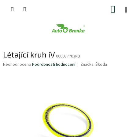
Přejít
NÁKUP
na
obsah
KOŠÍK
Létající kruh iV
000087703NB
Průměrné
Neohodnoceno
Podrobnosti hodnocení
Značka:
Škoda
hodnocení
produktu
je
0,0
z
5
hvězdiček.