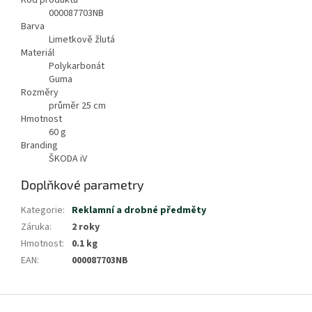
Kód produktu
000087703NB
Barva
Limetkově žlutá
Materiál
Polykarbonát
Guma
Rozměry
průměr 25 cm
Hmotnost
60
g
Branding
ŠKODA iV
Doplňkové parametry
Kategorie
:
Reklamní a drobné předměty
Záruka
:
2 roky
Hmotnost
:
0.1 kg
EAN
:
000087703NB
Z