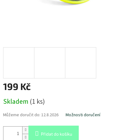
199 Kč
Měrná
Skladem
(
1 ks
)
cena:
Můžeme doručit do:
12.8.2026
Možnosti doručení
Přidat do košíku