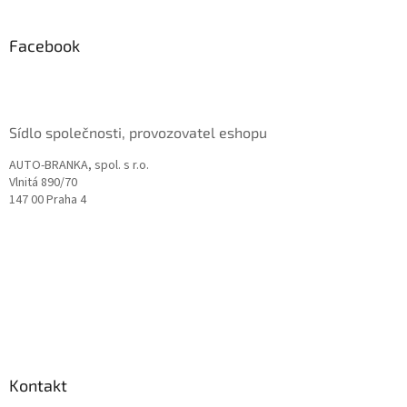
á
p
a
Facebook
t
í
Sídlo společnosti, provozovatel eshopu
AUTO-BRANKA, spol. s r.o.
Vlnitá 890/70
147 00 Praha 4
Kontakt