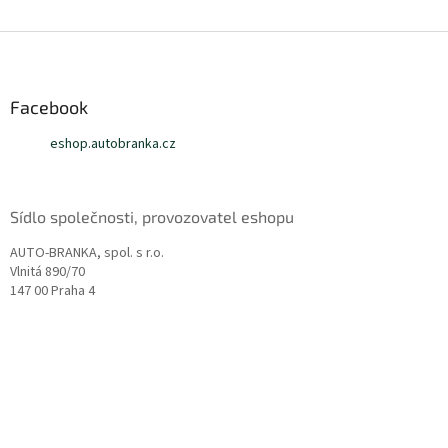
Z
á
p
a
Facebook
t
eshop.autobranka.cz
í
Sídlo společnosti, provozovatel eshopu
AUTO-BRANKA, spol. s r.o.
Vlnitá 890/70
147 00 Praha 4