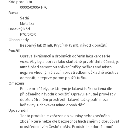
Kód produktu
000050300A F7C
Barva
Šedá
Metalíza
Barevný kód
F7C/5X5X
Obsah sady
Bezbarvý lak (9 ml), Krycí lak (9 ml), návod k použití.
Použití
Oprava škrábanců a drobných odřenin laku karoserie
vozu. Aby byla oprava laku skutečně prvotřídní a účinná, je
nutné před samotnou aplikací tužky poškozené místo
nejprve vhodným čisticím prostředkem důkladně očistit a
odmastit, a teprve potom použít tužku.
Omezení
Pouze pro účely, ke kterým je laková tužka určená dle
přiloženého návodu k použití. Opravu je nutné provést v
dobře větraném prostředí - lakové tužky patří mezi
hořlaviny. Uchovávat mimo dosah dětí!
Upozornění
Tento produkt je zařazen do skupiny nebezpečného
zboží, které nelze dle bezpečnostních směrnic doručovat
prostřednictvím České pošty. Produkt lze doručit buď