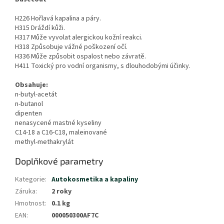
H226 Hořlavá kapalina a páry.
H315 Dráždí kůži.
H317 Může vyvolat alergickou kožní reakci.
H318 Způsobuje vážné poškození očí.
H336 Může způsobit ospalost nebo závratě.
H411 Toxický pro vodní organismy, s dlouhodobými účinky.
Obsahuje:
n-butyl-acetát
n-butanol
dipenten
nenasycené mastné kyseliny
C14-18 a C16-C18, maleinované
methyl-methakrylát
Doplňkové parametry
Kategorie
:
Autokosmetika a kapaliny
Záruka
:
2 roky
Hmotnost
:
0.1 kg
EAN
:
000050300AF7C