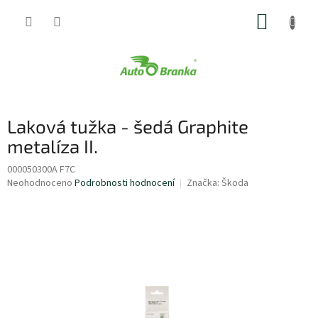
Přejít
NÁKUP
na
obsah
KOŠÍK
Laková tužka - šedá Graphite
metalíza II.
000050300A F7C
Průměrné
Neohodnoceno
Podrobnosti hodnocení
Značka:
Škoda
hodnocení
produktu
je
0,0
z
5
hvězdiček.