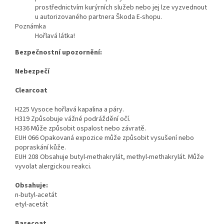
prostřednictvím kurýrních služeb nebo jej lze vyzvednout
u autorizovaného partnera Škoda E-shopu.
Poznámka
Hořlavá látka!
Bezpečnostní upozornění:
Nebezpečí
Clearcoat
H225 Vysoce hořlavá kapalina a páry.
H319 Způsobuje vážné podráždění očí.
H336 Může způsobit ospalost nebo závratě.
EUH 066 Opakovaná expozice může způsobit vysušení nebo
popraskání kůže.
EUH 208 Obsahuje butyl-methakrylát, methyl-methakrylát. Může
vyvolat alergickou reakci.
Obsahuje:
n-butyl-acetát
etyl-acetát
Basecoat