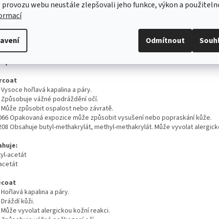
 provozu webu neustále zlepšovali jeho funkce, výkon a použiteln
autorizovaného partnera Škoda E-shopu.
formací
námka
Hořlavá látka!
avení
Odmítnout
Souh
ečnostní upozornění:
ezpečí
rcoat
 Vysoce hořlavá kapalina a páry.
 Způsobuje vážné podráždění očí.
 Může způsobit ospalost nebo závratě.
066 Opakovaná expozice může způsobit vysušení nebo popraskání kůže.
208 Obsahuje butyl-methakrylát, methyl-methakrylát. Může vyvolat alergick
huje:
yl-acetát
acetát
ecoat
 Hořlavá kapalina a páry.
 Dráždí kůži.
 Může vyvolat alergickou kožní reakci.