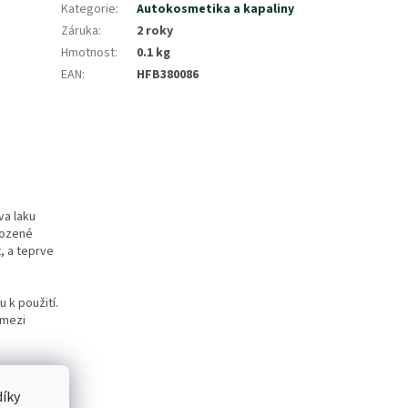
Kategorie
:
Autokosmetika a kapaliny
Záruka
:
2 roky
Hmotnost
:
0.1 kg
EAN
:
HFB380086
va laku
kozené
, a teprve
 k použití.
 mezi
le
t lze
íky