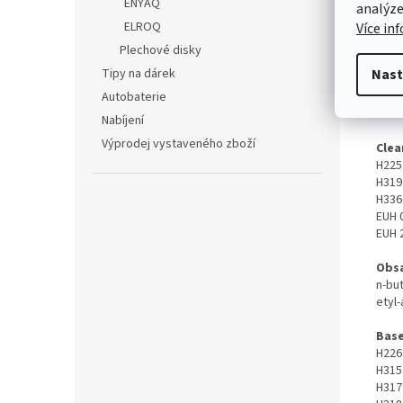
ENYAQ
analýze
ELROQ
Více in
Poz
Plechové disky
Tipy na dárek
Nast
Bezp
Autobaterie
Neb
Nabíjení
Výprodej vystaveného zboží
Clea
H225
H319
H336
EUH 
EUH 
Obsa
n-but
etyl-
Bas
H226
H315
H317