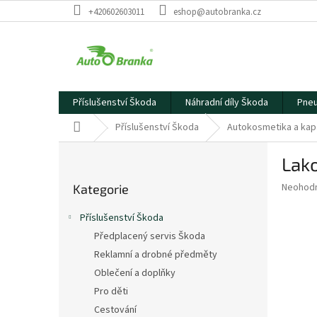
Přejít
+420602603011
eshop@autobranka.cz
na
obsah
Příslušenství Škoda
Náhradní díly Škoda
Pneu
Domů
Příslušenství Škoda
Autokosmetika a kap
P
Lako
o
Přeskočit
s
Průměr
Neohod
Kategorie
kategorie
t
hodnoce
r
produkt
Příslušenství Škoda
a
je
Předplacený servis Škoda
0,0
n
z
Reklamní a drobné předměty
n
5
í
Oblečení a doplňky
hvězdič
p
Pro děti
a
Cestování