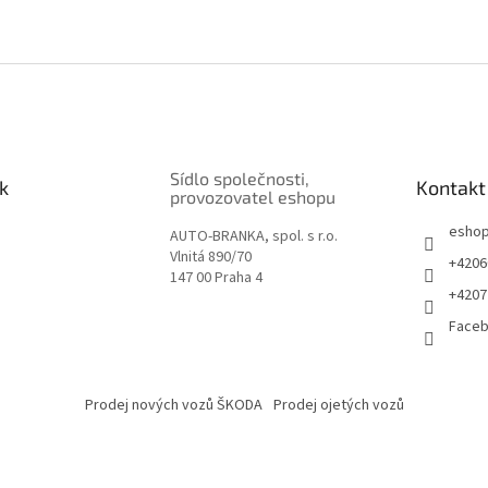
Sídlo společnosti,
k
Kontakt
provozovatel eshopu
esho
AUTO-BRANKA, spol. s r.o.
Vlnitá 890/70
+4206
147 00 Praha 4
+4207
Face
Prodej nových vozů ŠKODA
Prodej ojetých vozů