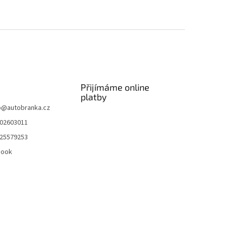
Přijímáme online
platby
p
@
autobranka.cz
02603011
25579253
book