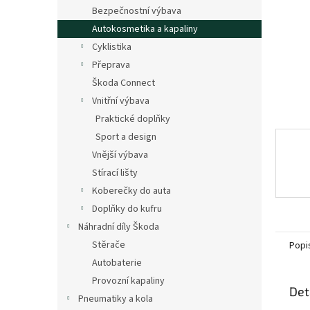
n
Bezpečnostní výbava
e
Autokosmetika a kapaliny
l
Cyklistika
Přeprava
Škoda Connect
Vnitřní výbava
Praktické doplňky
Sport a design
Vnější výbava
Stírací lišty
Koberečky do auta
Doplňky do kufru
Náhradní díly Škoda
Stěrače
Popi
Autobaterie
Provozní kapaliny
Det
Pneumatiky a kola