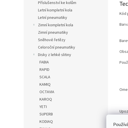
Tec
Příslušenství ke kolům
Letní kompletní kola
Kód 
Letní pneumatiky
Barv
Zimní kompletní kola
Zimní pneumatiky
Sněhové řetězy
Bare
Celoroční pneumatiky
Obsa
Disky z lehké slitiny
FABIA
Použi
RAPID
SCALA
KAMIQ
Ome
OCTAVIA
KAROQ
YETI
Upoz
SUPERB
KODIAQ
Používá