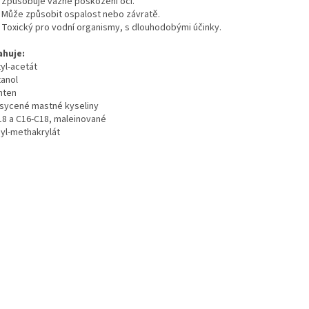
 Způsobuje vážné poškození očí.
 Může způsobit ospalost nebo závratě.
 Toxický pro vodní organismy, s dlouhodobými účinky.
huje:
yl-acetát
tanol
nten
sycené mastné kyseliny
18 a C16-C18, maleinované
yl-methakrylát