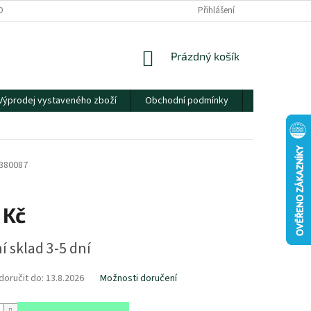
OBNÍCH ÚDAJŮ
Přihlášení
NÁKUPNÍ
Prázdný košík
KOŠÍK
Výprodej vystaveného zboží
Obchodní podmínky
Kontakty
380087
 Kč
í sklad 3-5 dní
oručit do:
13.8.2026
Možnosti doručení