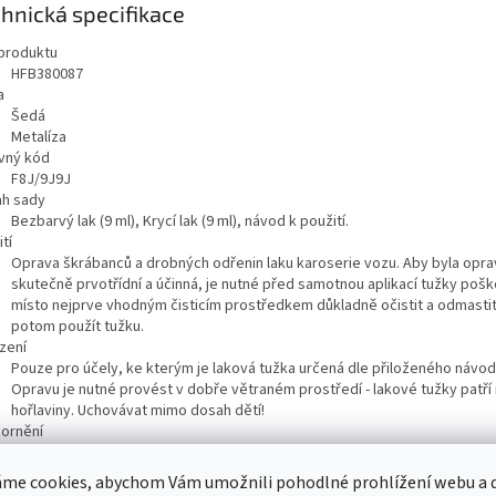
hnická specifikace
produktu
HFB380087
a
Šedá
Metalíza
vný kód
F8J/9J9J
h sady
Bezbarvý lak (9 ml), Krycí lak (9 ml), návod k použití.
tí
Oprava škrábanců a drobných odřenin laku karoserie vozu. Aby byla opra
skutečně prvotřídní a účinná, je nutné před samotnou aplikací tužky poš
místo nejprve vhodným čisticím prostředkem důkladně očistit a odmastit
potom použít tužku.
zení
Pouze pro účely, ke kterým je laková tužka určená dle přiloženého návodu
Opravu je nutné provést v dobře větraném prostředí - lakové tužky patří
hořlaviny. Uchovávat mimo dosah dětí!
ornění
Tento produkt je zařazen do skupiny nebezpečného zboží, které nelze d
bezpečnostních směrnic doručovat prostřednictvím České pošty. Produk
me cookies, abychom Vám umožnili pohodlné prohlížení webu a d
doručit buď prostřednictvím kurýrních služeb nebo jej lze vyzvednout u