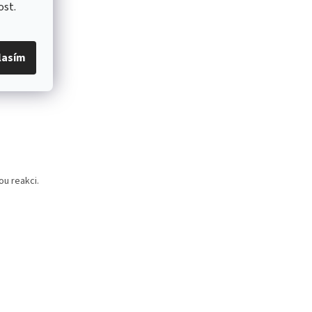
ost.
lasím
ou reakci.