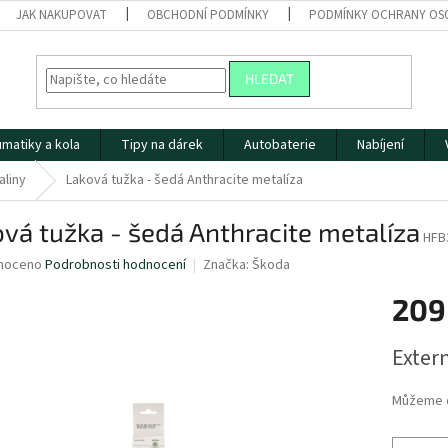
JAK NAKUPOVAT
OBCHODNÍ PODMÍNKY
PODMÍNKY OCHRANY OS
HLEDAT
matiky a kola
Tipy na dárek
Autobaterie
Nabíjení
aliny
Laková tužka - šedá Anthracite metalíza
vá tužka - šedá Anthracite metalíza
HFB
né
noceno
Podrobnosti hodnocení
Značka:
Škoda
ní
209
u
Měrná
Extern
cena:
ek.
Můžeme d