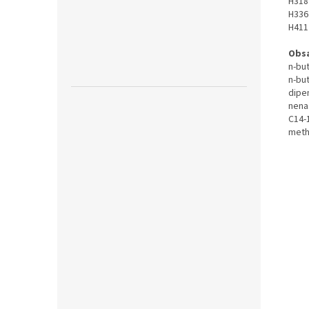
H318
H336
H411
Obsa
n-but
n-bu
dipe
nena
C14-
meth