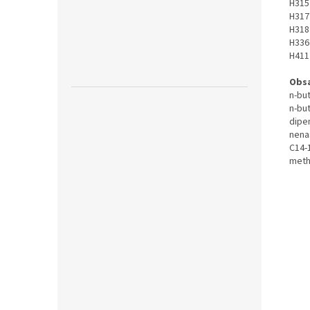
H315
H317
H318
H336
H411
Obsa
n-but
n-bu
dipe
nena
C14-
meth