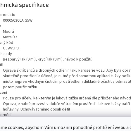
hnická specifikace
produktu
000050300A G5W
a
Modrá
Metalíza
vný kód
G5W/9F9F
h sady
Bezbarvý lak (9 ml), Krycí lak (9 ml), návod k použití.
tí
Oprava škrábanců a drobných odřenin laku karoserie vozu. Aby byla opra
skutečně prvotřídní a účinná, je nutné před samotnou aplikací tužky poš
místo nejprve vhodným čisticím prostředkem důkladně očistit a odmastit
potom použít tužku.
zení
Pouze pro účely, ke kterým je laková tužka určená dle přiloženého návodu
Opravu je nutné provést v dobře větraném prostředí - lakové tužky patří
hořlaviny. Uchovávat mimo dosah dětí!
ornění
Tento produkt je zařazen do skupiny nebezpečného zboží, které nelze d
bezpečnostních směrnic doručovat prostřednictvím České pošty. Produk
me cookies, abychom Vám umožnili pohodlné prohlížení webu a d