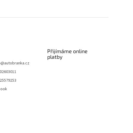
Přijímáme online
platby
p
@
autobranka.cz
02603011
25579253
book