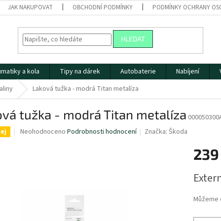
JAK NAKUPOVAT
OBCHODNÍ PODMÍNKY
PODMÍNKY OCHRANY OS
HLEDAT
matiky a kola
Tipy na dárek
Autobaterie
Nabíjení
aliny
Laková tužka - modrá Titan metalíza
vá tužka - modrá Titan metalíza
000050300
Průměrné
Neohodnoceno
Podrobnosti hodnocení
Značka:
Škoda
ej
hodnocení
produktu
239
je
0,0
Měrná
Extern
z
cena:
5
hvězdiček.
Můžeme d