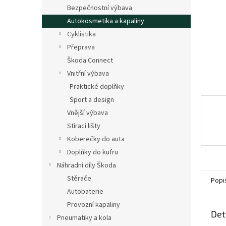
n
Bezpečnostní výbava
e
Autokosmetika a kapaliny
l
Cyklistika
Přeprava
Škoda Connect
Vnitřní výbava
Praktické doplňky
Sport a design
Vnější výbava
Stírací lišty
Koberečky do auta
Doplňky do kufru
Náhradní díly Škoda
Stěrače
Popi
Autobaterie
Provozní kapaliny
Det
Pneumatiky a kola