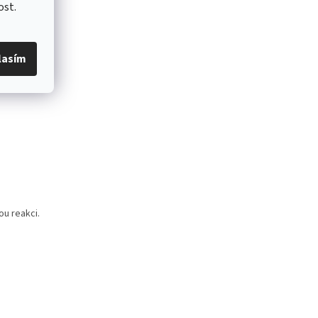
ost.
lasím
ou reakci.