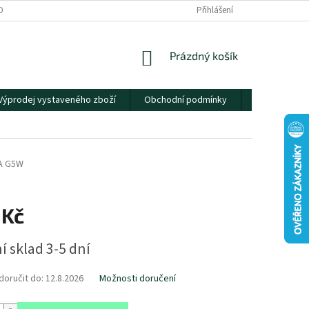
OBNÍCH ÚDAJŮ
Přihlášení
NÁKUPNÍ
Prázdný košík
KOŠÍK
Výprodej vystaveného zboží
Obchodní podmínky
Kontakty
A G5W
 Kč
í sklad 3-5 dní
oručit do:
12.8.2026
Možnosti doručení