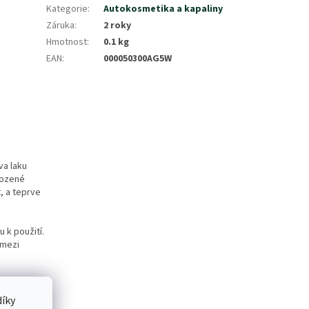
Kategorie
:
Autokosmetika a kapaliny
Záruka
:
2 roky
Hmotnost
:
0.1 kg
EAN
:
000050300AG5W
va laku
kozené
, a teprve
 k použití.
 mezi
le
t lze
íky