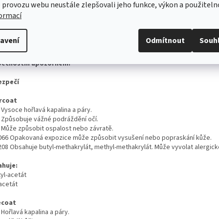
doručit buď prostřednictvím kurýrních služeb nebo jej lze vyzvednout u
 provozu webu neustále zlepšovali jeho funkce, výkon a použiteln
autorizovaného partnera Škoda E-shopu.
formací
námka
Hořlavá látka!
rafie je pouze ilustrativní
avení
Odmítnout
Souh
Ano
ečnostní upozornění:
ezpečí
rcoat
 Vysoce hořlavá kapalina a páry.
 Způsobuje vážné podráždění očí.
 Může způsobit ospalost nebo závratě.
066 Opakovaná expozice může způsobit vysušení nebo popraskání kůže.
208 Obsahuje butyl-methakrylát, methyl-methakrylát. Může vyvolat alergick
huje:
yl-acetát
acetát
ecoat
 Hořlavá kapalina a páry.