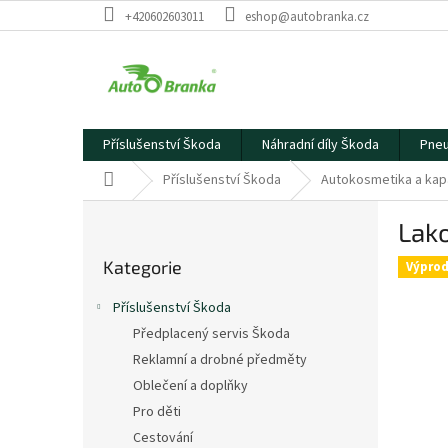
Přejít
+420602603011
eshop@autobranka.cz
na
obsah
Příslušenství Škoda
Náhradní díly Škoda
Pneu
Domů
Příslušenství Škoda
Autokosmetika a kap
P
Lako
o
Přeskočit
s
Kategorie
kategorie
Výprod
t
r
Příslušenství Škoda
a
Předplacený servis Škoda
n
Reklamní a drobné předměty
n
í
Oblečení a doplňky
p
Pro děti
a
Cestování