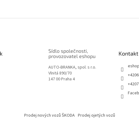
Sídlo společnosti,
k
Kontakt
provozovatel eshopu
esho
AUTO-BRANKA, spol. s r.o.
Vlnitá 890/70
+4206
147 00 Praha 4
+4207
Face
Prodej nových vozů ŠKODA
Prodej ojetých vozů