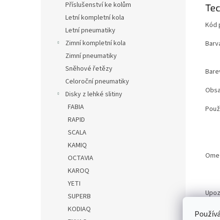
Příslušenství ke kolům
Tec
Letní kompletní kola
Kód 
Letní pneumatiky
Zimní kompletní kola
Barv
Zimní pneumatiky
Sněhové řetězy
Bare
Celoroční pneumatiky
Obsa
Disky z lehké slitiny
FABIA
Použi
RAPID
SCALA
KAMIQ
Ome
OCTAVIA
KAROQ
YETI
Upoz
SUPERB
KODIAQ
Používá