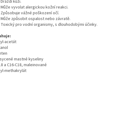
 Dráždí kůži.
 Může vyvolat alergickou kožní reakci.
 Způsobuje vážné poškození očí.
 Může způsobit ospalost nebo závratě.
 Toxický pro vodní organismy, s dlouhodobými účinky.
huje:
yl-acetát
tanol
nten
sycené mastné kyseliny
18 a C16-C18, maleinované
yl-methakrylát