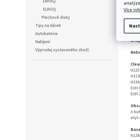
ENYAQ
analýze
ELROQ
Více in
Poz
Plechové disky
Fotog
Tipy na dárek
Nast
Autobaterie
Bezp
Nabíjení
Výprodej vystaveného zboží
Neb
Clea
H225
H319
H336
EUH 
EUH 
Obsa
n-but
etyl-
Bas
H226