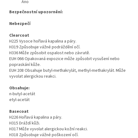
Ano
Bezpečnostní upozornění:
Nebezpečí
Clearcoat
H225 Vysoce hořlavá kapalina a páry.
H319 Způsobuje vážné podráždění očí.
H336 Může způsobit ospalost nebo závratě.
EUH 066 Opakovaná expozice může způsobit vysušení nebo
popraskání kůže.
EUH 208 Obsahuje butyl-methakrylát, methyl-methakrylát. Může
vyvolat alergickou reakci.
Obsahuje:
n-butyl-acetát
etyl-acetát
Basecoat
H226 Hořlavá kapalina a páry.
H315 Dráždí kůži.
H317 Může vyvolat alergickou kožní reakci.
H318 Způsobuje vážné poškození očí.