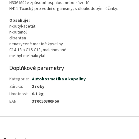
H336 Může způsobit ospalost nebo závratě.
H411 Toxický pro vodní organismy, s dlouhodobými účinky.
Obsahuje:
n-butyl-acetát
n-butanol
dipenten
nenasycené mastné kyseliny
C14-18 a C16-C18, maleinované
methyl-methakrylát
Doplňkové parametry
Kategorie
:
Autokosmetika a kapaliny
Záruka
:
2 roky
Hmotnost
:
0.1 kg
EAN
:
3T0050300F5A
Z
á
p