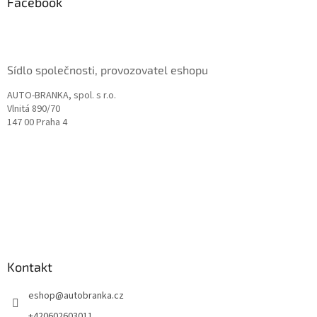
a
Facebook
t
í
Sídlo společnosti, provozovatel eshopu
AUTO-BRANKA, spol. s r.o.
Vlnitá 890/70
147 00 Praha 4
Kontakt
eshop
@
autobranka.cz
+420602603011