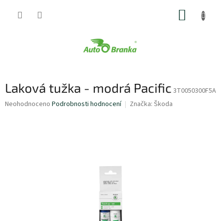
Přejít
NÁKUP
na
obsah
KOŠÍK
Laková tužka - modrá Pacific
3T0050300F5A
Průměrné
Neohodnoceno
Podrobnosti hodnocení
Značka:
Škoda
hodnocení
produktu
je
0,0
z
5
hvězdiček.