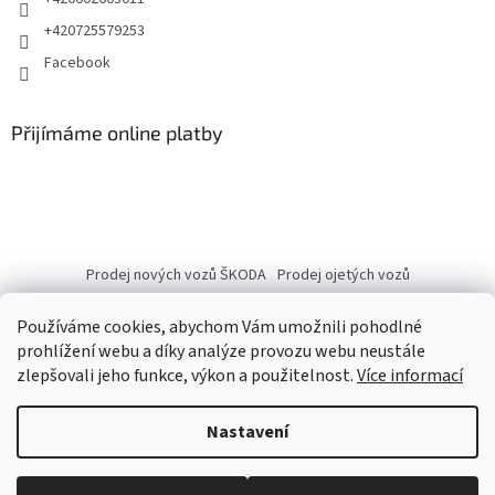
+420725579253
Facebook
Přijímáme online platby
Prodej nových vozů ŠKODA
Prodej ojetých vozů
Používáme cookies, abychom Vám umožnili pohodlné
prohlížení webu a díky analýze provozu webu neustále
zlepšovali jeho funkce, výkon a použitelnost.
Více informací
Vytvořil Shoptet
Nastavení
Copyright 2026
eshop.autobranka.cz
. Všechna práva vyhrazena.