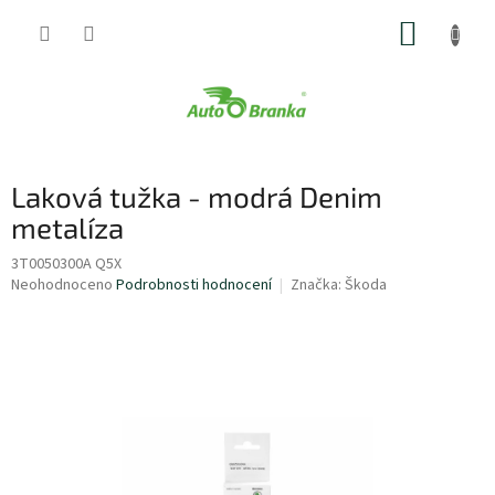
Přejít
NÁKUP
na
obsah
KOŠÍK
Laková tužka - modrá Denim
metalíza
3T0050300A Q5X
Průměrné
Neohodnoceno
Podrobnosti hodnocení
Značka:
Škoda
hodnocení
produktu
je
0,0
z
5
hvězdiček.