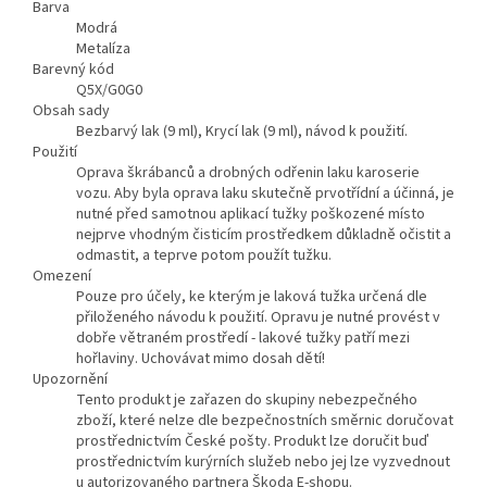
Barva
Modrá
Metalíza
Barevný kód
Q5X/G0G0
Obsah sady
Bezbarvý lak (9 ml), Krycí lak (9 ml), návod k použití.
Použití
Oprava škrábanců a drobných odřenin laku karoserie
vozu. Aby byla oprava laku skutečně prvotřídní a účinná, je
nutné před samotnou aplikací tužky poškozené místo
nejprve vhodným čisticím prostředkem důkladně očistit a
odmastit, a teprve potom použít tužku.
Omezení
Pouze pro účely, ke kterým je laková tužka určená dle
přiloženého návodu k použití. Opravu je nutné provést v
dobře větraném prostředí - lakové tužky patří mezi
hořlaviny. Uchovávat mimo dosah dětí!
Upozornění
Tento produkt je zařazen do skupiny nebezpečného
zboží, které nelze dle bezpečnostních směrnic doručovat
prostřednictvím České pošty. Produkt lze doručit buď
prostřednictvím kurýrních služeb nebo jej lze vyzvednout
u autorizovaného partnera Škoda E-shopu.