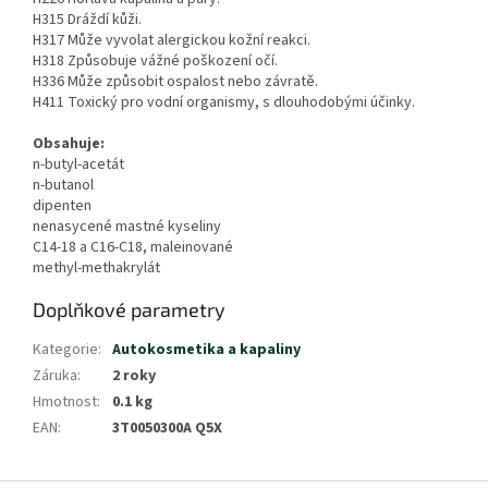
H315 Dráždí kůži.
H317 Může vyvolat alergickou kožní reakci.
H318 Způsobuje vážné poškození očí.
H336 Může způsobit ospalost nebo závratě.
H411 Toxický pro vodní organismy, s dlouhodobými účinky.
Obsahuje:
n-butyl-acetát
n-butanol
dipenten
nenasycené mastné kyseliny
C14-18 a C16-C18, maleinované
methyl-methakrylát
Doplňkové parametry
Kategorie
:
Autokosmetika a kapaliny
Záruka
:
2 roky
Hmotnost
:
0.1 kg
EAN
:
3T0050300A Q5X