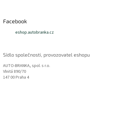
Z
á
p
a
Facebook
t
eshop.autobranka.cz
í
Sídlo společnosti, provozovatel eshopu
AUTO-BRANKA, spol. s r.o.
Vlnitá 890/70
147 00 Praha 4