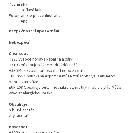
Poznámka
Hořlavá látka!
Fotografie je pouze ilustrativní
Ano
Bezpečnostní upozornění:
Nebezpečí
Clearcoat
H225 Vysoce hořlavá kapalina a páry.
H319 Způsobuje vážné podráždění očí.
H336 Může způsobit ospalost nebo závratě.
EUH 066 Opakovaná expozice může způsobit vysušení nebo
popraskání kůže.
EUH 208 Obsahuje butyl-methakrylát, methyl-methakrylát. Může
vyvolat alergickou reakci.
Obsahuje:
n-butyl-acetát
etyl-acetát
Basecoat
H226 Hořlavá kapalina a páry.