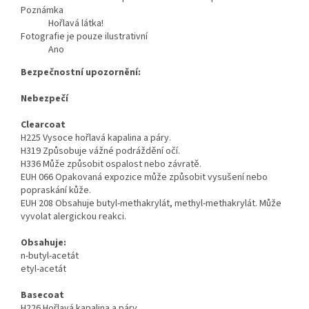
Poznámka
Hořlavá látka!
Fotografie je pouze ilustrativní
Ano
Bezpečnostní upozornění:
Nebezpečí
Clearcoat
H225 Vysoce hořlavá kapalina a páry.
H319 Způsobuje vážné podráždění očí.
H336 Může způsobit ospalost nebo závratě.
EUH 066 Opakovaná expozice může způsobit vysušení nebo
popraskání kůže.
EUH 208 Obsahuje butyl-methakrylát, methyl-methakrylát. Může
vyvolat alergickou reakci.
Obsahuje:
n-butyl-acetát
etyl-acetát
Basecoat
H226 Hořlavá kapalina a páry.