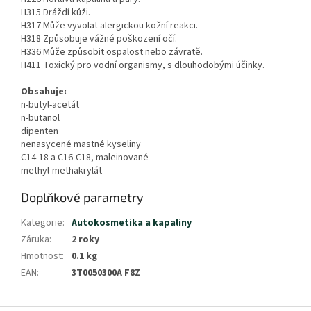
H315 Dráždí kůži.
H317 Může vyvolat alergickou kožní reakci.
H318 Způsobuje vážné poškození očí.
H336 Může způsobit ospalost nebo závratě.
H411 Toxický pro vodní organismy, s dlouhodobými účinky.
Obsahuje:
n-butyl-acetát
n-butanol
dipenten
nenasycené mastné kyseliny
C14-18 a C16-C18, maleinované
methyl-methakrylát
Doplňkové parametry
Kategorie
:
Autokosmetika a kapaliny
Záruka
:
2 roky
Hmotnost
:
0.1 kg
EAN
:
3T0050300A F8Z