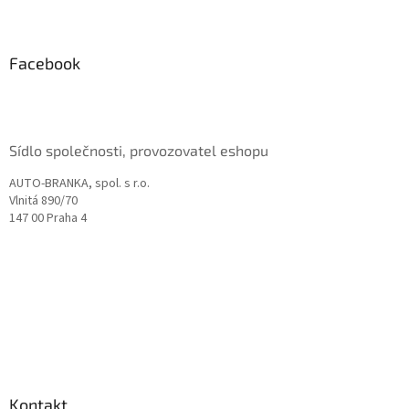
Z
á
p
a
Facebook
t
í
Sídlo společnosti, provozovatel eshopu
AUTO-BRANKA, spol. s r.o.
Vlnitá 890/70
147 00 Praha 4
Kontakt