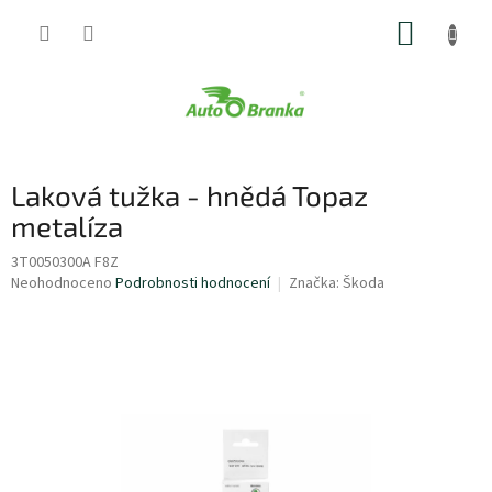
Přejít
NÁKUP
na
obsah
KOŠÍK
Laková tužka - hnědá Topaz
metalíza
3T0050300A F8Z
Průměrné
Neohodnoceno
Podrobnosti hodnocení
Značka:
Škoda
hodnocení
produktu
je
0,0
z
5
hvězdiček.