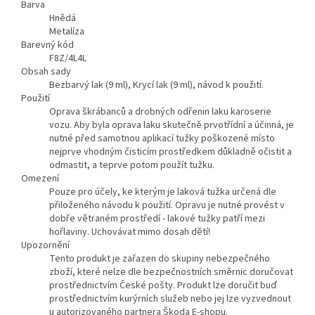
Barva
Hnědá
Metalíza
Barevný kód
F8Z/4L4L
Obsah sady
Bezbarvý lak (9 ml), Krycí lak (9 ml), návod k použití.
Použití
Oprava škrábanců a drobných odřenin laku karoserie
vozu. Aby byla oprava laku skutečně prvotřídní a účinná, je
nutné před samotnou aplikací tužky poškozené místo
nejprve vhodným čisticím prostředkem důkladně očistit a
odmastit, a teprve potom použít tužku.
Omezení
Pouze pro účely, ke kterým je laková tužka určená dle
přiloženého návodu k použití. Opravu je nutné provést v
dobře větraném prostředí - lakové tužky patří mezi
hořlaviny. Uchovávat mimo dosah dětí!
Upozornění
Tento produkt je zařazen do skupiny nebezpečného
zboží, které nelze dle bezpečnostních směrnic doručovat
prostřednictvím České pošty. Produkt lze doručit buď
prostřednictvím kurýrních služeb nebo jej lze vyzvednout
u autorizovaného partnera Škoda E-shopu.