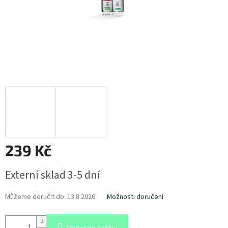
239 Kč
Měrná
Externí sklad 3-5 dní
cena:
Můžeme doručit do:
13.8.2026
Možnosti doručení
Přidat do košíku