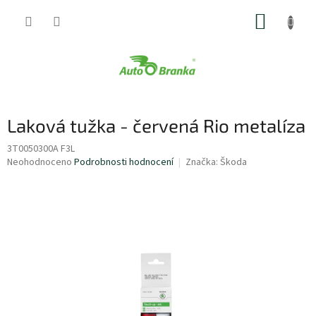
Přejít
NÁKUP
na
obsah
KOŠÍK
Laková tužka - červená Rio metalíza
3T0050300A F3L
Průměrné
Neohodnoceno
Podrobnosti hodnocení
Značka:
Škoda
hodnocení
produktu
je
0,0
z
5
hvězdiček.