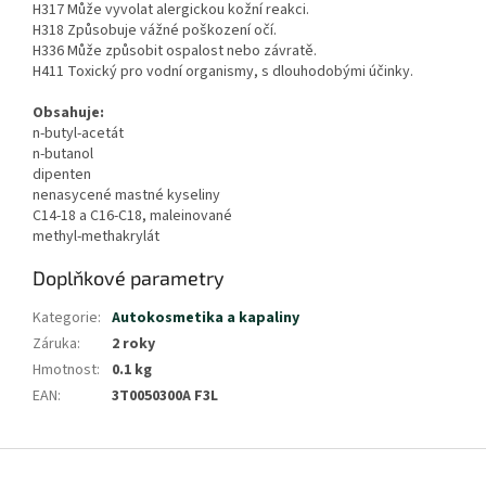
H317 Může vyvolat alergickou kožní reakci.
H318 Způsobuje vážné poškození očí.
H336 Může způsobit ospalost nebo závratě.
H411 Toxický pro vodní organismy, s dlouhodobými účinky.
Obsahuje:
n-butyl-acetát
n-butanol
dipenten
nenasycené mastné kyseliny
C14-18 a C16-C18, maleinované
methyl-methakrylát
Doplňkové parametry
Kategorie
:
Autokosmetika a kapaliny
Záruka
:
2 roky
Hmotnost
:
0.1 kg
EAN
:
3T0050300A F3L
Z
á