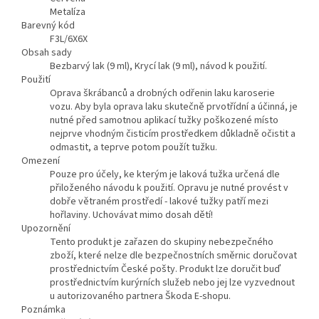
Metalíza
Barevný kód
F3L/6X6X
Obsah sady
Bezbarvý lak (9 ml), Krycí lak (9 ml), návod k použití.
Použití
Oprava škrábanců a drobných odřenin laku karoserie
vozu. Aby byla oprava laku skutečně prvotřídní a účinná, je
nutné před samotnou aplikací tužky poškozené místo
nejprve vhodným čisticím prostředkem důkladně očistit a
odmastit, a teprve potom použít tužku.
Omezení
Pouze pro účely, ke kterým je laková tužka určená dle
přiloženého návodu k použití. Opravu je nutné provést v
dobře větraném prostředí - lakové tužky patří mezi
hořlaviny. Uchovávat mimo dosah dětí!
Upozornění
Tento produkt je zařazen do skupiny nebezpečného
zboží, které nelze dle bezpečnostních směrnic doručovat
prostřednictvím České pošty. Produkt lze doručit buď
prostřednictvím kurýrních služeb nebo jej lze vyzvednout
u autorizovaného partnera Škoda E-shopu.
Poznámka