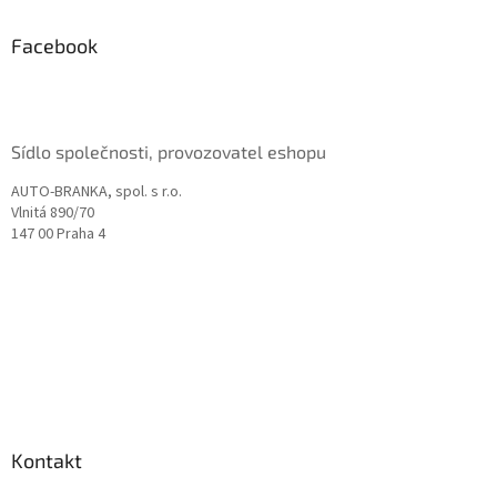
p
a
Facebook
t
í
Sídlo společnosti, provozovatel eshopu
AUTO-BRANKA, spol. s r.o.
Vlnitá 890/70
147 00 Praha 4
Kontakt