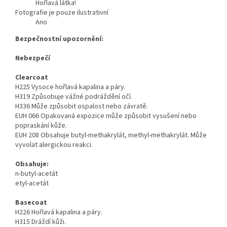
Hořlavá látka!
Fotografie je pouze ilustrativní
Ano
Bezpečnostní upozornění:
Nebezpečí
Clearcoat
H225 Vysoce hořlavá kapalina a páry.
H319 Způsobuje vážné podráždění očí.
H336 Může způsobit ospalost nebo závratě.
EUH 066 Opakovaná expozice může způsobit vysušení nebo
popraskání kůže.
EUH 208 Obsahuje butyl-methakrylát, methyl-methakrylát. Může
vyvolat alergickou reakci.
Obsahuje:
n-butyl-acetát
etyl-acetát
Basecoat
H226 Hořlavá kapalina a páry.
H315 Dráždí kůži.