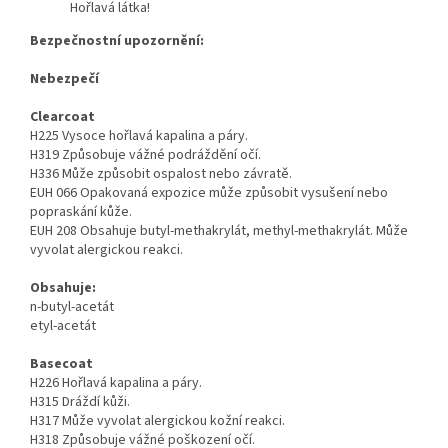
Hořlavá látka!
Bezpečnostní upozornění:
Nebezpečí
Clearcoat
H225 Vysoce hořlavá kapalina a páry.
H319 Způsobuje vážné podráždění očí.
H336 Může způsobit ospalost nebo závratě.
EUH 066 Opakovaná expozice může způsobit vysušení nebo
popraskání kůže.
EUH 208 Obsahuje butyl-methakrylát, methyl-methakrylát. Může
vyvolat alergickou reakci.
Obsahuje:
n-butyl-acetát
etyl-acetát
Basecoat
H226 Hořlavá kapalina a páry.
H315 Dráždí kůži.
H317 Může vyvolat alergickou kožní reakci.
H318 Způsobuje vážné poškození očí.