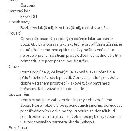
Barva
Červená
Barevný kód
F3K/8T8T
Obsah sady
Bezbarvý lak (9 ml), Krycí lak (9 ml), návod k použití.
Použití
Oprava škrábanců a drobných odřenin laku karoserie
vozu. Aby byla oprava laku skutečně prvotřídní a účinná, je
nutné před samotnou aplikací tužky poškozené místo
nejprve vhodným čisticím prostředkem důkladně očistit a
odmastit, a teprve potom použít tužku.
Omezení
Pouze pro účely, ke kterým je laková tužka určená dle
přiloženého návodu k použití. Opravu je nutné provést v
dobře větraném prostředí - lakové tužky patří mezi
hořlaviny. Uchovávat mimo dosah dětí!
Upozornění
Tento produkt je zařazen do skupiny nebezpečného
zboží, které nelze dle bezpečnostních směrnic doručovat
prostřednictvím České pošty. Produkt lze doručit buď
prostřednictvím kurýrních služeb nebo jej lze vyzvednout
u autorizovaného partnera Škoda E-shopu.
Poznámka