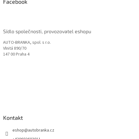
a
Facebook
t
í
Sídlo společnosti, provozovatel eshopu
AUTO-BRANKA, spol. s r.o.
Vlnitá 890/70
147 00 Praha 4
Kontakt
eshop
@
autobranka.cz