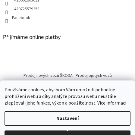
+420602603011
+420725579253
Facebook
Přijímáme online platby
Prodej nových vozů ŠKODA
Prodej ojetých vozů
Používáme cookies, abychom Vám umožnili pohodlné
prohlížení webu a díky analýze provozu webu neustále
zlepšovali jeho funkce, výkon a použitelnost.
Více informací
Vytvořil Shoptet
Nastavení
Copyright 2026
eshop.autobranka.cz
. Všechna práva vyhrazena.