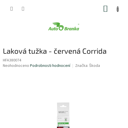
Přejít
NÁKUP
na
obsah
KOŠÍK
Laková tužka - červená Corrida
HFA380074
Průměrné
Neohodnoceno
Podrobnosti hodnocení
Značka:
Škoda
hodnocení
produktu
je
0,0
z
5
hvězdiček.