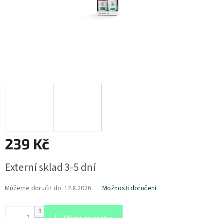
239 Kč
Měrná
Externí sklad 3-5 dní
cena:
Můžeme doručit do:
12.8.2026
Možnosti doručení
Přidat do košíku