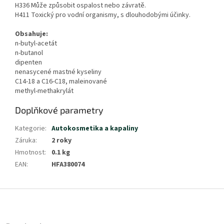
H336 Může způsobit ospalost nebo závratě.
H411 Toxický pro vodní organismy, s dlouhodobými účinky.
Obsahuje:
n-butyl-acetát
n-butanol
dipenten
nenasycené mastné kyseliny
C14-18 a C16-C18, maleinované
methyl-methakrylát
Doplňkové parametry
Kategorie
:
Autokosmetika a kapaliny
Záruka
:
2 roky
Hmotnost
:
0.1 kg
EAN
:
HFA380074
Z
á
p