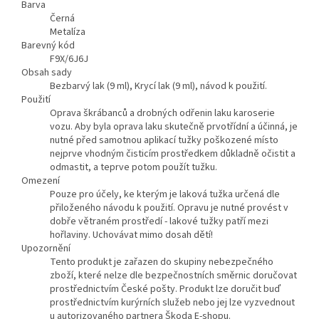
Barva
Černá
Metalíza
Barevný kód
F9X/6J6J
Obsah sady
Bezbarvý lak (9 ml), Krycí lak (9 ml), návod k použití.
Použití
Oprava škrábanců a drobných odřenin laku karoserie
vozu. Aby byla oprava laku skutečně prvotřídní a účinná, je
nutné před samotnou aplikací tužky poškozené místo
nejprve vhodným čisticím prostředkem důkladně očistit a
odmastit, a teprve potom použít tužku.
Omezení
Pouze pro účely, ke kterým je laková tužka určená dle
přiloženého návodu k použití. Opravu je nutné provést v
dobře větraném prostředí - lakové tužky patří mezi
hořlaviny. Uchovávat mimo dosah dětí!
Upozornění
Tento produkt je zařazen do skupiny nebezpečného
zboží, které nelze dle bezpečnostních směrnic doručovat
prostřednictvím České pošty. Produkt lze doručit buď
prostřednictvím kurýrních služeb nebo jej lze vyzvednout
u autorizovaného partnera Škoda E-shopu.