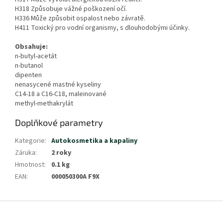
H318 Způsobuje vážné poškození očí.
H336 Může způsobit ospalost nebo závratě.
H411 Toxický pro vodní organismy, s dlouhodobými účinky.
Obsahuje:
n-butyl-acetát
n-butanol
dipenten
nenasycené mastné kyseliny
C14-18 a C16-C18, maleinované
methyl-methakrylát
Doplňkové parametry
Kategorie
:
Autokosmetika a kapaliny
Záruka
:
2 roky
Hmotnost
:
0.1 kg
EAN
:
000050300A F9X
Z
á