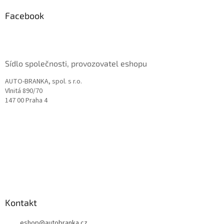
p
a
Facebook
t
í
Sídlo společnosti, provozovatel eshopu
AUTO-BRANKA, spol. s r.o.
Vlnitá 890/70
147 00 Praha 4
Kontakt
eshop
@
autobranka.cz