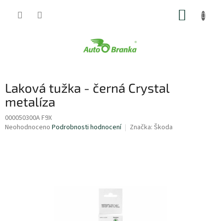
Přejít
NÁKUP
na
obsah
KOŠÍK
Laková tužka - černá Crystal
metalíza
000050300A F9X
Průměrné
Neohodnoceno
Podrobnosti hodnocení
Značka:
Škoda
hodnocení
produktu
je
0,0
z
5
hvězdiček.