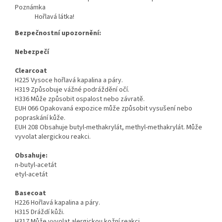
Poznámka
Hořlavá látka!
Bezpečnostní upozornění:
Nebezpečí
Clearcoat
H225 Vysoce hořlavá kapalina a páry.
H319 Způsobuje vážné podráždění očí.
H336 Může způsobit ospalost nebo závratě.
EUH 066 Opakovaná expozice může způsobit vysušení nebo
popraskání kůže.
EUH 208 Obsahuje butyl-methakrylát, methyl-methakrylát. Může
vyvolat alergickou reakci.
Obsahuje:
n-butyl-acetát
etyl-acetát
Basecoat
H226 Hořlavá kapalina a páry.
H315 Dráždí kůži.
H317 Může vyvolat alergickou kožní reakci.