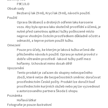
F9F/J3J3
Obsah sady
Bezbarvý lak (9 ml), Krycí lak (9 ml), návod k použití.
Použití
Oprava škrábanců a drobných odřenin laku karoserie
vozu. Aby byla oprava laku skutečně prvotřídní a účinná, je
nutné před samotnou aplikací tužky poškozené místo
nejprve vhodným čisticím prostředkem důkladně očistit a
odmastit, a teprve potom použít tužku.
Omezení
Pouze pro účely, ke kterým je laková tužka určená dle
přiloženého návodu k použití. Opravu je nutné provést v
dobře větraném prostředí - lakové tužky patří mezi
hořlaviny. Uchovávat mimo dosah dětí!
Upozornění
Tento produkt je zařazen do skupiny nebezpečného
zboží, které nelze dle bezpečnostních směrnic doručovat
prostřednictvím České pošty. Produkt lze doručit buď
prostřednictvím kurýrních služeb nebo jej lze vyzvednout
u autorizovaného partnera Škoda E-shopu.
Poznámka
Hořlavá látka!
Fotografie je pouze ilustrativní