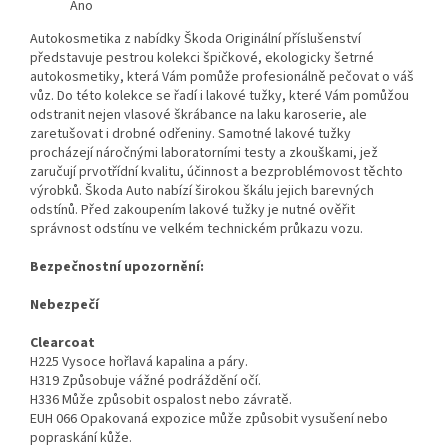
Ano
Autokosmetika z nabídky Škoda Originální příslušenství
představuje pestrou kolekci špičkové, ekologicky šetrné
autokosmetiky, která Vám pomůže profesionálně pečovat o váš
vůz. Do této kolekce se řadí i lakové tužky, které Vám pomůžou
odstranit nejen vlasové škrábance na laku karoserie, ale
zaretušovat i drobné odřeniny. Samotné lakové tužky
procházejí náročnými laboratorními testy a zkouškami, jež
zaručují prvotřídní kvalitu, účinnost a bezproblémovost těchto
výrobků. Škoda Auto nabízí širokou škálu jejich barevných
odstínů. Před zakoupením lakové tužky je nutné ověřit
správnost odstínu ve velkém technickém průkazu vozu.
Bezpečnostní upozornění:
Nebezpečí
Clearcoat
H225 Vysoce hořlavá kapalina a páry.
H319 Způsobuje vážné podráždění očí.
H336 Může způsobit ospalost nebo závratě.
EUH 066 Opakovaná expozice může způsobit vysušení nebo
popraskání kůže.