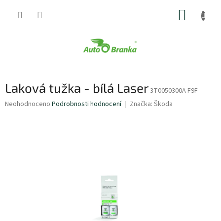
Přejít
NÁKUP
na
obsah
KOŠÍK
Laková tužka - bílá Laser
3T0050300A F9F
Průměrné
Neohodnoceno
Podrobnosti hodnocení
Značka:
Škoda
hodnocení
produktu
je
0,0
z
5
hvězdiček.