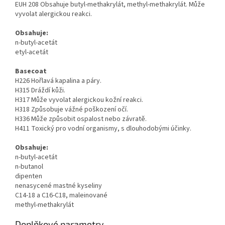
EUH 208 Obsahuje butyl-methakrylát, methyl-methakrylát. Může
vyvolat alergickou reakci.
Obsahuje:
n-butyl-acetát
etyl-acetát
Basecoat
H226 Hořlavá kapalina a páry.
H315 Dráždí kůži.
H317 Může vyvolat alergickou kožní reakci.
H318 Způsobuje vážné poškození očí.
H336 Může způsobit ospalost nebo závratě.
H411 Toxický pro vodní organismy, s dlouhodobými účinky.
Obsahuje:
n-butyl-acetát
n-butanol
dipenten
nenasycené mastné kyseliny
C14-18 a C16-C18, maleinované
methyl-methakrylát
Doplňkové parametry