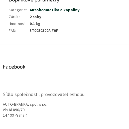
Kategorie
:
Autokosmetika a kapaliny
Záruka
:
2 roky
Hmotnost
:
0.1 kg
EAN
:
3T0050300A F9F
Z
á
p
a
Facebook
t
í
Sídlo společnosti, provozovatel eshopu
AUTO-BRANKA, spol. s r.o.
Vlnitá 890/70
147 00 Praha 4