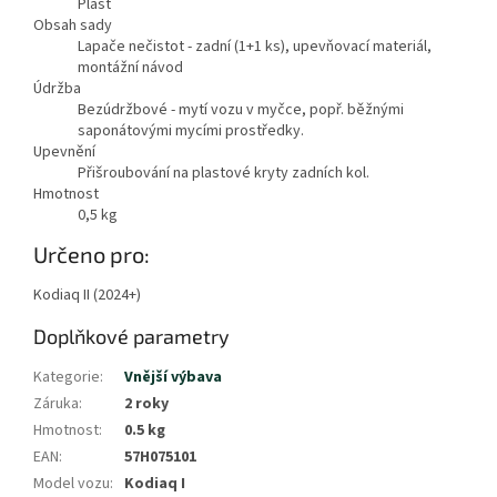
Plast
Obsah sady
Lapače nečistot - zadní (1+1 ks), upevňovací materiál,
montážní návod
Údržba
Bezúdržbové - mytí vozu v myčce, popř. běžnými
saponátovými mycími prostředky.
Upevnění
Přišroubování na plastové kryty zadních kol.
Hmotnost
0,5
kg
Určeno pro:
Kodiaq II (2024+)
Doplňkové parametry
Kategorie
:
Vnější výbava
Záruka
:
2 roky
Hmotnost
:
0.5 kg
EAN
:
57H075101
Model vozu
:
Kodiaq I