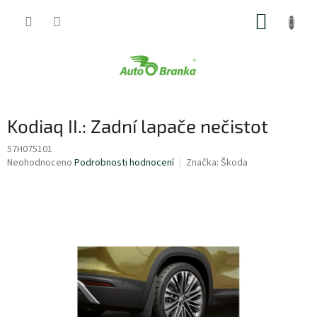
Přejít
NÁKUP
na
obsah
KOŠÍK
Kodiaq II.: Zadní lapače nečistot
57H075101
Průměrné
Neohodnoceno
Podrobnosti hodnocení
Značka:
Škoda
hodnocení
produktu
je
0,0
z
5
hvězdiček.