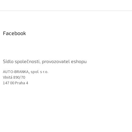
Z
á
p
a
Facebook
t
í
Sídlo společnosti, provozovatel eshopu
AUTO-BRANKA, spol. s r.o.
Vlnitá 890/70
147 00 Praha 4