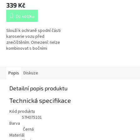
339 Kč
Do košíku
Slouží k ochraně spodní části
karoserie vozu před
znečištěním. Omezení: nelze
kombinovat s bočními
nástupními prahy
57H071691/691A.
Popis
Diskuze
Detailní popis produktu
Technická specifikace
Kód produktu
57H075101
Barva
Černá
Materiál