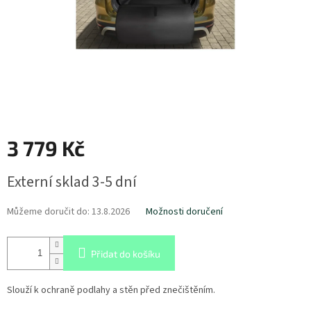
3 779 Kč
Měrná
Externí sklad 3-5 dní
cena:
Můžeme doručit do:
13.8.2026
Možnosti doručení
Přidat do košíku
Slouží k ochraně podlahy a stěn před znečištěním.