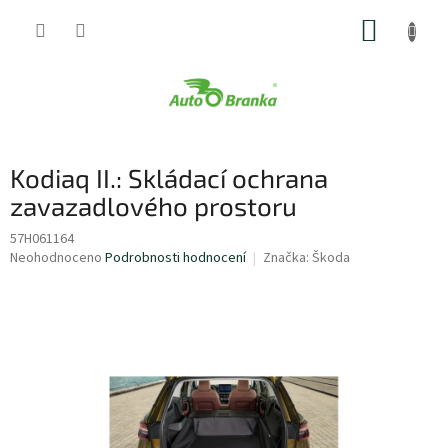
Přejít
NÁKUP
na
obsah
KOŠÍK
Kodiaq II.: Skládací ochrana
zavazadlového prostoru
57H061164
Průměrné
Neohodnoceno
Podrobnosti hodnocení
Značka:
Škoda
hodnocení
produktu
je
0,0
z
5
hvězdiček.