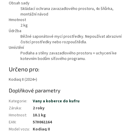
Obsah sady
Skládací ochrana zavazadlového prostoru, 4x šňůrka,
montážní návod
Hmotnost
2
kg
Údržba
Běžné saponátové mycí prostředky. Nepoužívat abrazivní
čisticí prostředky nebo rozpouštědla.
Umístění
Podlaha a stěny zavazadlového prostoru + uchycení ke
kotevním bodům síťového programu.
Určeno pro:
Kodiaq II (2024+)
Doplňkové parametry
Kategorie
:
Vany a koberce do kufru
Záruka
:
2 roky
Hmotnost
:
10.1 kg
EAN
:
57H061164
Model vozu
:
Kodiaq II