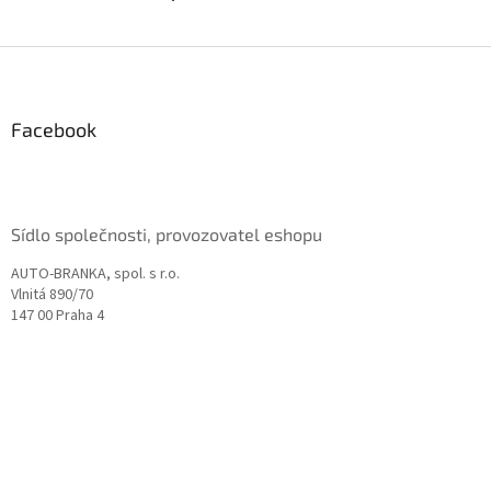
Z
á
p
a
Facebook
t
í
Sídlo společnosti, provozovatel eshopu
AUTO-BRANKA, spol. s r.o.
Vlnitá 890/70
147 00 Praha 4