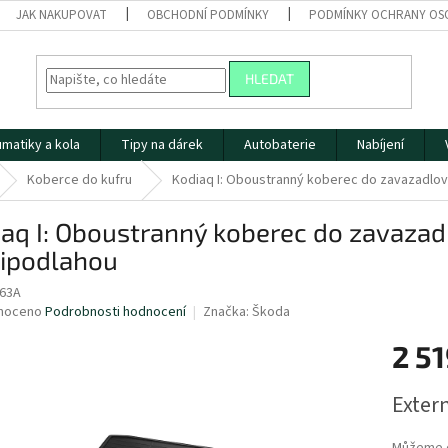
JAK NAKUPOVAT
OBCHODNÍ PODMÍNKY
PODMÍNKY OCHRANY OS
HLEDAT
matiky a kola
Tipy na dárek
Autobaterie
Nabíjení
Koberce do kufru
Kodiaq I: Oboustranný koberec do zavazadlov
aq I: Oboustranný koberec do zavazad
ipodlahou
63A
né
noceno
Podrobnosti hodnocení
Značka:
Škoda
ní
2 51
u
Měrná
Extern
cena:
ek.