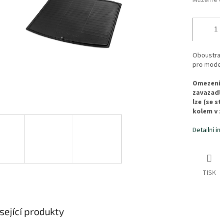
Můžeme d
Oboustra
pro model
Omezení:
zavazadl
lze (se 
kolem v
Detailní 
TISK
sející produkty