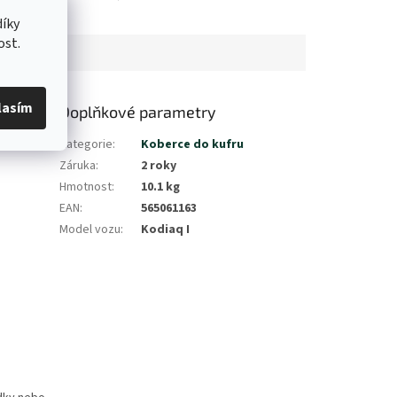
lo a pro
hu.
íky
ost.
lasím
Doplňkové parametry
Kategorie
:
Koberce do kufru
Záruka
:
2 roky
Hmotnost
:
10.1 kg
EAN
:
565061163
Model vozu
:
Kodiaq I