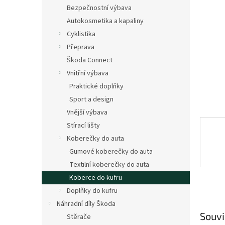
n
Bezpečnostní výbava
e
Autokosmetika a kapaliny
l
Cyklistika
Přeprava
Škoda Connect
Vnitřní výbava
Praktické doplňky
Sport a design
Vnější výbava
Stírací lišty
Koberečky do auta
Gumové koberečky do auta
Textilní koberečky do auta
Koberce do kufru
Doplňky do kufru
Náhradní díly Škoda
Souvi
Stěrače