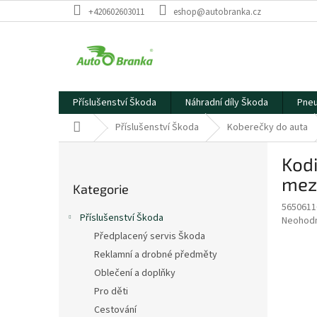
Přejít
+420602603011
eshop@autobranka.cz
na
obsah
Příslušenství Škoda
Náhradní díly Škoda
Pneu
Domů
Příslušenství Škoda
Koberečky do auta
P
Kodi
o
Přeskočit
s
mez
Kategorie
kategorie
t
5650611
r
Příslušenství Škoda
Průměr
Neohod
a
hodnoce
Předplacený servis Škoda
n
produkt
Reklamní a drobné předměty
n
je
í
Oblečení a doplňky
0,0
z
p
Pro děti
5
a
Cestování
hvězdič