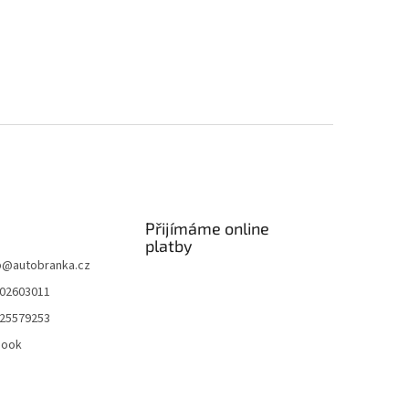
Přijímáme online
platby
p
@
autobranka.cz
02603011
25579253
book