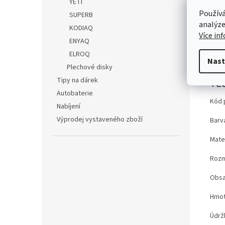
Omeze
YETI
pětimí
Používá
SUPERB
podlah
analýze
KODIAQ
Popi
Více in
ENYAQ
ELROQ
Nast
Det
Plechové disky
Tipy na dárek
TE
Autobaterie
Kód 
Nabíjení
Výprodej vystaveného zboží
Barv
Mater
Roz
Obsa
Hmot
Údrž