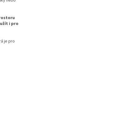
edky nebo
rostoru
žít i pro
á je pro