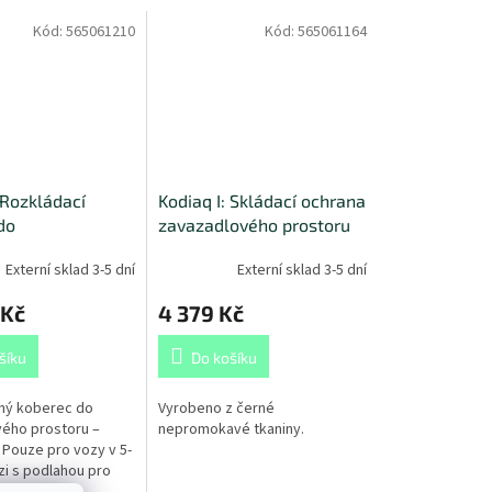
Kód:
565061210
Kód:
565061164
 Rozkládací
Kodiaq I: Skládací ochrana
do
zavazadlového prostoru
ového prostoru
Externí sklad 3-5 dní
Externí sklad 3-5 dní
 Kč
4 379 Kč
šíku
Do košíku
ný koberec do
Vyrobeno z černé
ého prostoru –
nepromokavé tkaniny.
 Pouze pro vozy v 5-
zi s podlahou pro