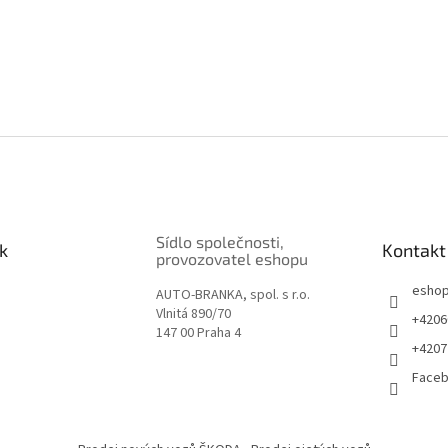
Sídlo společnosti,
k
Kontakt
provozovatel eshopu
esho
AUTO-BRANKA, spol. s r.o.
Vlnitá 890/70
+4206
147 00 Praha 4
+4207
Face