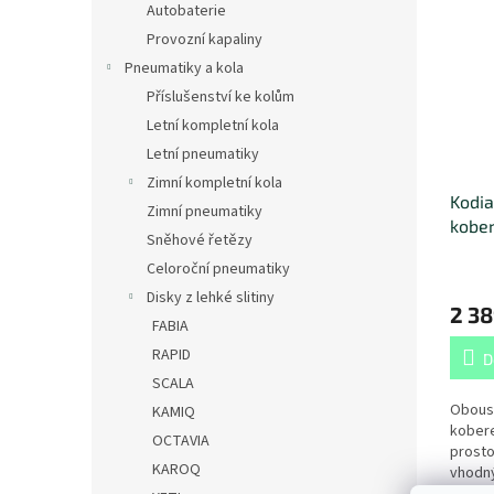
Autobaterie
Provozní kapaliny
Pneumatiky a kola
Příslušenství ke kolům
Letní kompletní kola
Letní pneumatiky
Zimní kompletní kola
Kodia
Zimní pneumatiky
kober
Sněhové řetězy
zavaz
Celoroční pneumatiky
se zá
Disky z lehké slitiny
2 38
FABIA
RAPID
D
SCALA
Oboust
KAMIQ
kober
OCTAVIA
prosto
KAROQ
vhodný