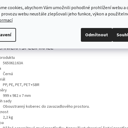
ní: Pouze pro
Omezení: Pouze pro vozy v 7-
rezervní ko
stné vozy se základní
místné verzi.
mezipodla
me cookies, abychom Vám umožnili pohodlné prohlížení webu a d
ou.
 provozu webu neustále zlepšovali jeho funkce, výkon a použiteln
s
Diskuze
formací
avení
Odmítnout
Souh
ailní popis produktu
CHNICKÁ SPECIFIKACE
produktu
565061163A
a
Černá
iál
PP, PE, PET, PET+SBR
měry
999 x 982 x 7 mm
h sady
Oboustranný koberec do zavazadlového prostoru.
nost
2,2
kg
ba