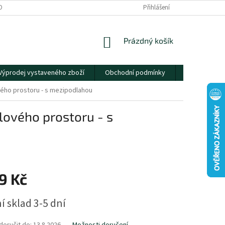
OBNÍCH ÚDAJŮ
Přihlášení
NÁKUPNÍ
Prázdný košík
KOŠÍK
Výprodej vystaveného zboží
Obchodní podmínky
Kontakty
ého prostoru - s mezipodlahou
lového prostoru - s
9 Kč
í sklad 3-5 dní