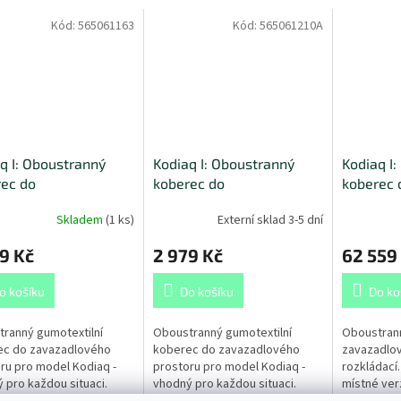
Kód:
565061163
Kód:
565061210A
q I: Oboustranný
Kodiaq I: Oboustranný
Kodiaq I:
ec do
koberec do
koberec 
adlového prostoru -
zavazadlového prostoru -
zavazadl
Skladem
(
1 ks
)
Externí sklad 3-5 dní
kladní podlahou
pro 7-mi místnou verzi
9 Kč
2 979 Kč
62 559
o košíku
Do košíku
Do ko
ranný gumotextilní
Oboustranný gumotextilní
Oboustran
ec do zavazadlového
koberec do zavazadlového
zavazadlov
ru pro model Kodiaq -
prostoru pro model Kodiaq -
rozkládací.
 pro každou situaci.
vhodný pro každou situaci.
místné ver