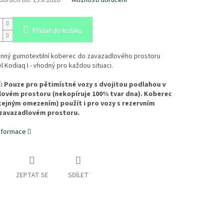
oručit do:
13.8.2026
Možnosti doručení
Přidat do košíku
nný gumotextilní koberec do zavazadlového prostoru
 Kodiaq I - vhodný pro každou situaci.
 Pouze pro pětimístné vozy s dvojitou podlahou v
ovém prostoru (nekopíruje 100% tvar dna). Koberec
stejným omezením) použít i pro vozy s rezervním
 zavazadlovém prostoru.
informace
ZEPTAT SE
SDÍLET