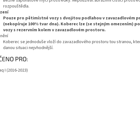
Běžné saponátové mycí prostředky. Nepoužívat abrazivní čisticí prostř
rozpouštědla.
zení
Pouze pro pětimístné vozy s dvojitou podlahou v zavazadlovém p
(nekopíruje 100% tvar dna). Koberec lze (se stejným omezením) pou
vozy s rezervním kolem v zavazadlovém prostoru.
nění
Koberec se jednoduše vloží do zavazadlového prostoru tou stranou, kter
danou situaci nejvhodnější.
ČENO PRO:
q I (2016-2023)