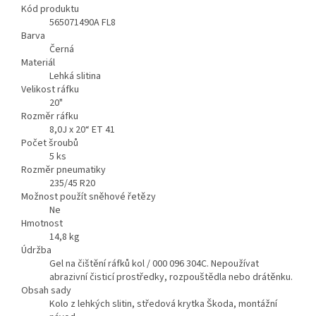
Kód produktu
565071490A FL8
Barva
Černá
Materiál
Lehká slitina
Velikost ráfku
20"
Rozměr ráfku
8,0J x 20“ ET 41
Počet šroubů
5
ks
Rozměr pneumatiky
235/45 R20
Možnost použít sněhové řetězy
Ne
Hmotnost
14,8
kg
Údržba
Gel na čištění ráfků kol / 000 096 304C. Nepoužívat
abrazivní čisticí prostředky, rozpouštědla nebo drátěnku.
Obsah sady
Kolo z lehkých slitin, středová krytka Škoda, montážní