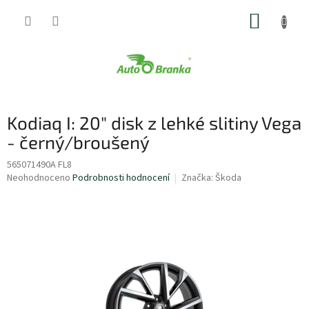
Přejít
NÁKUP
na
obsah
KOŠÍK
Kodiaq I: 20" disk z lehké slitiny Vega
- černý/broušený
565071490A FL8
Průměrné
Neohodnoceno
Podrobnosti hodnocení
Značka:
Škoda
hodnocení
produktu
je
0,0
z
5
hvězdiček.