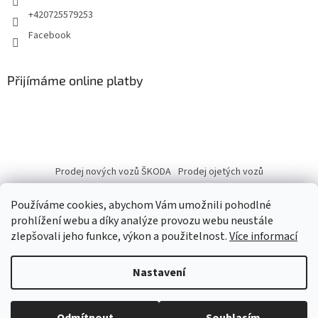
+420725579253
Facebook
Přijímáme online platby
Prodej nových vozů ŠKODA
Prodej ojetých vozů
Používáme cookies, abychom Vám umožnili pohodlné
prohlížení webu a díky analýze provozu webu neustále
zlepšovali jeho funkce, výkon a použitelnost.
Více informací
Vytvořil Shoptet
Nastavení
Copyright 2026
eshop.autobranka.cz
. Všechna práva vyhrazena.