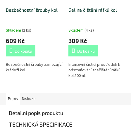
Bezbečnostní šrouby kol
Gel na čištění ráfků kol
Skladem
(
2 ks
)
Skladem
(
4 ks
)
609 Kč
309 Kč
Do košíku
Do košíku
Bezpečnostní šrouby zamezující
Intenzivní čisticí prostředek k
krádeži kol.
odstraňování znečištění ráfků
kol 500ml.
Popis
Diskuze
Detailní popis produktu
TECHNICKÁ SPECIFIKACE