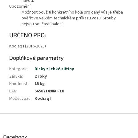
návod.
Upozornění
Možnost použití konkrétního kola pro daný vůz je třeba
ověřit ve velkém technickém průkazu vozu. Šrouby
nejsou součástí balení.
Zobrazit
URČENO PRO:
méně
Kodiaq I (2016-2023)
Doplňkové parametry
Kategorie
:
Disky z lehké slitiny
Záruka
:
2 roky
Hmotnost
:
15 kg
EAN
:
565071490A FL8
Model vozu
:
Kodiaq I
Z
á
p
a
Facebook