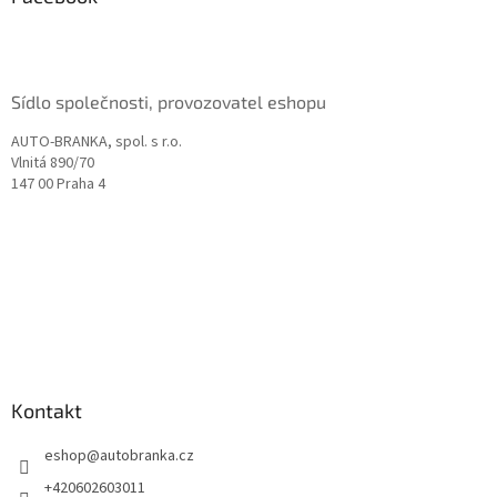
t
í
Sídlo společnosti, provozovatel eshopu
AUTO-BRANKA, spol. s r.o.
Vlnitá 890/70
147 00 Praha 4
Kontakt
eshop
@
autobranka.cz
+420602603011