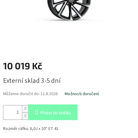
10 019 Kč
Měrná
Externí sklad 3-5 dní
cena:
Můžeme doručit do:
11.8.2026
Možnosti doručení
Přidat do košíku
Rozměr ráfku:
8,0J x 20“ ET 41.