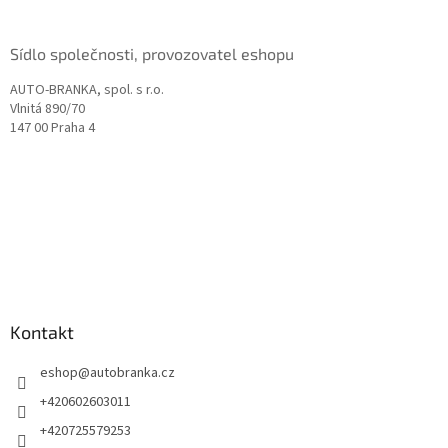
í
Sídlo společnosti, provozovatel eshopu
AUTO-BRANKA, spol. s r.o.
Vlnitá 890/70
147 00 Praha 4
Kontakt
eshop
@
autobranka.cz
+420602603011
+420725579253