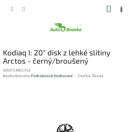
Přejít
NÁKUP
na
obsah
KOŠÍK
Kodiaq I: 20" disk z lehké slitiny
Arctos - černý/broušený
565071490J FL8
Průměrné
Neohodnoceno
Podrobnosti hodnocení
Značka:
Škoda
hodnocení
produktu
je
0,0
z
5
hvězdiček.