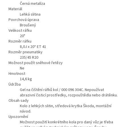
Černá metalíza
Materiál
Lehká slitina
Povrchová úprava
Broušený
Velikost ráfku
20"
Rozměr ráfku
8,0J x 20“ ET 41
Rozměr pneumatiky
235/45 R20
Možnost použít sněhové řetězy
Ne
Hmotnost
14,6
kg
Údržba
Gel na čištění ráfků kol / 000 096 304C. Nepoužívat
abrazivní čisticí prostředky, rozpouštědla nebo drátěnku.
Obsah sady
Kolo z lehkých slitin, středová krytka Škoda, montážní
návod.
Upozornění
Možnost použití konkrétního kola pro daný vůz je třeba