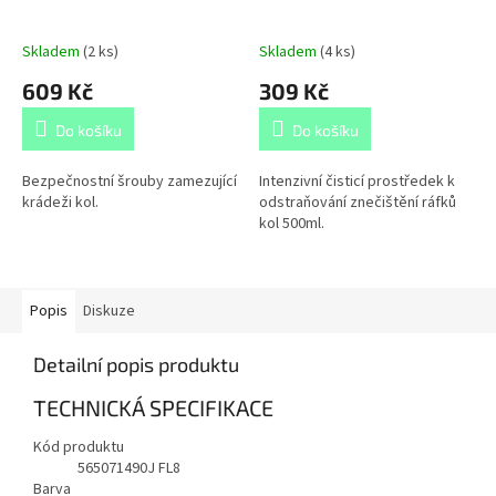
Skladem
(
2 ks
)
Skladem
(
4 ks
)
609 Kč
309 Kč
Do košíku
Do košíku
Bezpečnostní šrouby zamezující
Intenzivní čisticí prostředek k
krádeži kol.
odstraňování znečištění ráfků
kol 500ml.
Popis
Diskuze
Detailní popis produktu
TECHNICKÁ SPECIFIKACE
Kód produktu
565071490J FL8
Barva