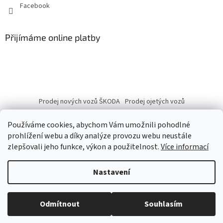
Facebook
Přijímáme online platby
Prodej nových vozů ŠKODA
Prodej ojetých vozů
Používáme cookies, abychom Vám umožnili pohodlné
prohlížení webu a díky analýze provozu webu neustále
zlepšovali jeho funkce, výkon a použitelnost.
Více informací
Vytvořil Shoptet
Nastavení
Copyright 2026
eshop.autobranka.cz
. Všechna práva vyhrazena.
Odmítnout
Souhlasím
Upravit nastavení cookies