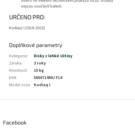
ověřit ve velkém technickém průkazu vozu. Šrouby
nejsou součástí balení.
Zobrazit
URČENO PRO:
méně
Kodiaq I (2016-2023)
Doplňkové parametry
Kategorie
:
Disky z lehké slitiny
Záruka
:
2 roky
Hmotnost
:
15 kg
EAN
:
565071490J FL8
Model vozu
:
Kodiaq I
Z
á
p
a
Facebook
t