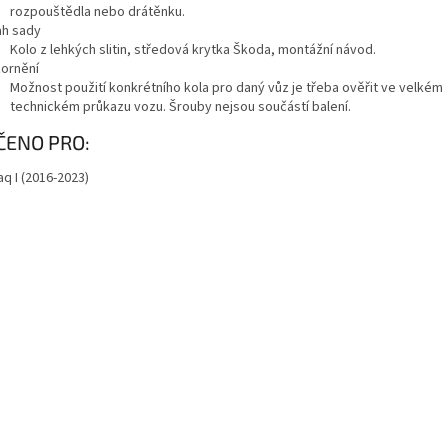
rozpouštědla nebo drátěnku.
h sady
Kolo z lehkých slitin, středová krytka Škoda, montážní návod.
ornění
Možnost použití konkrétního kola pro daný vůz je třeba ověřit ve velkém
technickém průkazu vozu. Šrouby nejsou součástí balení.
azit
ČENO PRO:
ě
q I (2016-2023)