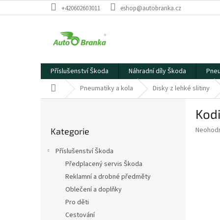
Přejít
+420602603011
eshop@autobranka.cz
na
obsah
Příslušenství Škoda
Náhradní díly Škoda
Pneu
Domů
Pneumatiky a kola
Disky z lehké slitiny
P
Kodi
o
Přeskočit
s
Průměr
Neohod
Kategorie
kategorie
t
hodnoce
r
produkt
Příslušenství Škoda
a
je
Předplacený servis Škoda
0,0
n
z
Reklamní a drobné předměty
n
5
í
Oblečení a doplňky
hvězdič
p
Pro děti
a
Cestování