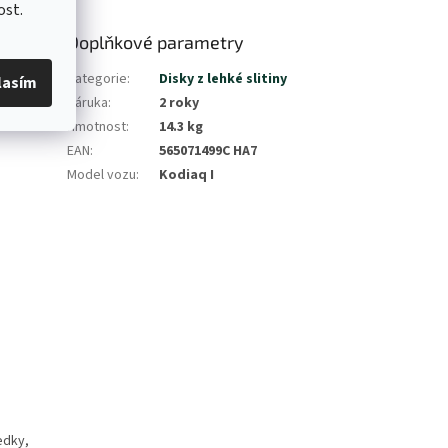
ost.
Doplňkové parametry
Kategorie
:
Disky z lehké slitiny
lasím
Záruka
:
2 roky
Hmotnost
:
14.3 kg
EAN
:
565071499C HA7
Model vozu
:
Kodiaq I
ředky,