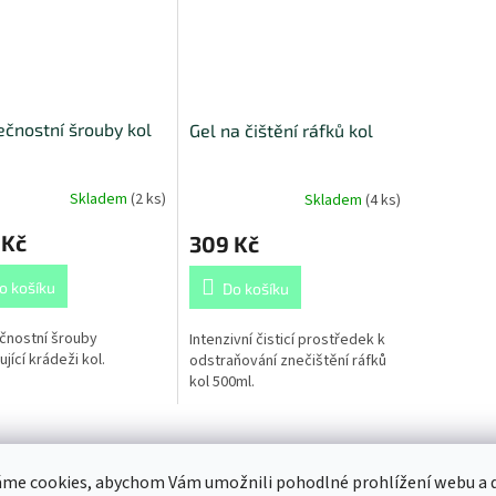
čnostní šrouby kol
Gel na čištění ráfků kol
Skladem
(
2 ks
)
Skladem
(
4 ks
)
 Kč
309 Kč
o košíku
Do košíku
čnostní šrouby
Intenzivní čisticí prostředek k
jící krádeži kol.
odstraňování znečištění ráfků
kol 500ml.
s
Diskuze
me cookies, abychom Vám umožnili pohodlné prohlížení webu a d