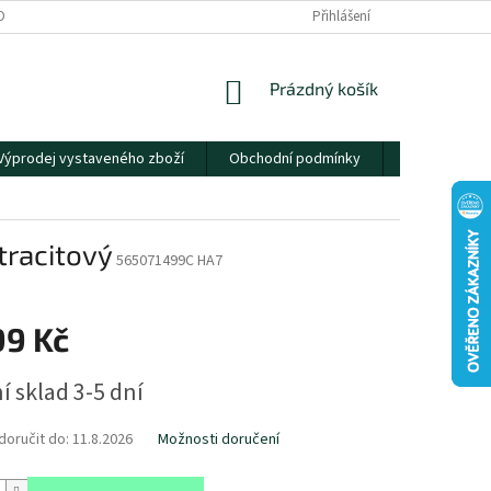
OBNÍCH ÚDAJŮ
Přihlášení
NÁKUPNÍ
Prázdný košík
KOŠÍK
Výprodej vystaveného zboží
Obchodní podmínky
Kontakty
ntracitový
565071499C HA7
99 Kč
í sklad 3-5 dní
oručit do:
11.8.2026
Možnosti doručení