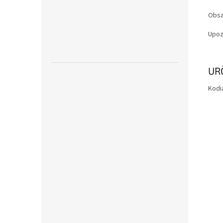
Obsa
Upoz
Zobr
UR
mén
Kodia