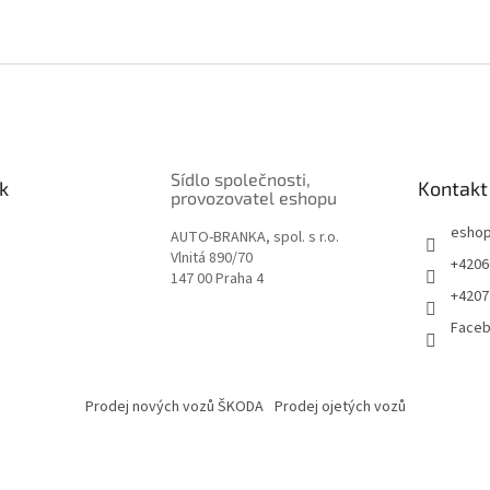
Sídlo společnosti,
k
Kontakt
provozovatel eshopu
esho
AUTO-BRANKA, spol. s r.o.
Vlnitá 890/70
+4206
147 00 Praha 4
+4207
Face
Prodej nových vozů ŠKODA
Prodej ojetých vozů