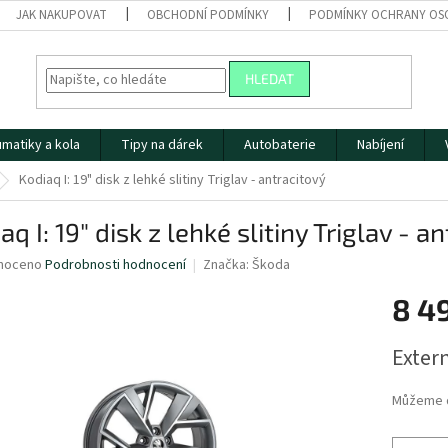
JAK NAKUPOVAT
OBCHODNÍ PODMÍNKY
PODMÍNKY OCHRANY OS
HLEDAT
matiky a kola
Tipy na dárek
Autobaterie
Nabíjení
Kodiaq I: 19" disk z lehké slitiny Triglav - antracitový
aq I: 19" disk z lehké slitiny Triglav - a
né
noceno
Podrobnosti hodnocení
Značka:
Škoda
ní
8 4
u
Měrná
Extern
cena:
ek.
Můžeme d