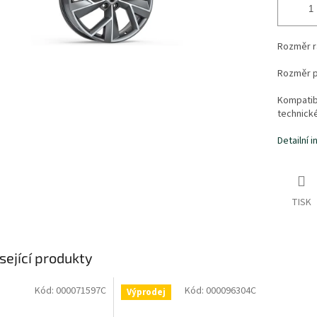
Rozměr r
Rozměr p
Kompatibi
technick
Detailní 
TISK
sející produkty
Kód:
000071597C
Kód:
000096304C
Výprodej