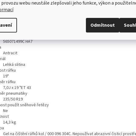
 provozu webu neustále zlepšovali jeho funkce, výkon a použiteln
formací
ailní popis produktu
CHNICKÁ SPECIFIKACE
avení
Odmítnout
Souh
produktu
565071499C HA7
a
Antracit
iál
Lehká slitina
ost ráfku
19"
ěr ráfku
7,0J x 19 "ET 43
ěr pneumatiky
235/50 R19
ost použít sněhové řetězy
Ne
nost
14,3
kg
ba
Gel na čištění ráfků kol / 000 096 304C. Nepoužívat abrazivní čisticí prost