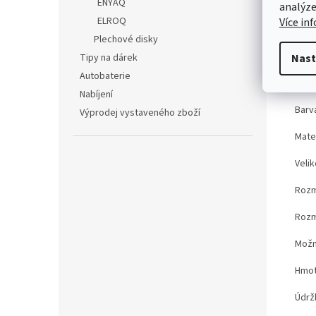
ENYAQ
analýze
ELROQ
Více in
Det
Plechové disky
TE
Tipy na dárek
Nast
Autobaterie
Kód 
Nabíjení
Barv
Výprodej vystaveného zboží
Mater
Velik
Rozm
Rozm
Možn
Hmot
Údrž