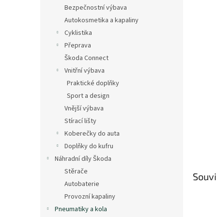
n
Bezpečnostní výbava
e
Autokosmetika a kapaliny
l
Cyklistika
Přeprava
Škoda Connect
Vnitřní výbava
Praktické doplňky
Sport a design
Vnější výbava
Stírací lišty
Koberečky do auta
Doplňky do kufru
Náhradní díly Škoda
Stěrače
Souvi
Autobaterie
Provozní kapaliny
Pneumatiky a kola