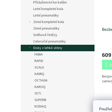
Příslušenství ke kolům
Letní kompletní kola
Letní pneumatiky
Zimní kompletní kola
Zimní pneumatiky
Bezbe
Sněhové řetězy
Celoroční pneumatiky
Disky z lehké slitiny
609
FABIA
RAPID
D
SCALA
KAMIQ
Bezpe
OCTAVIA
zamezu
KAROQ
YETI
SUPERB
Popi
KODIAQ
Používá