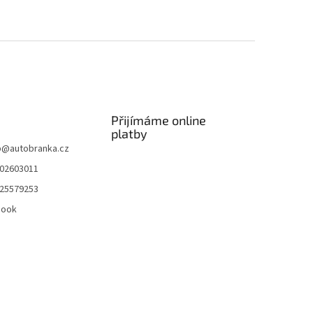
Přijímáme online
platby
p
@
autobranka.cz
02603011
25579253
book