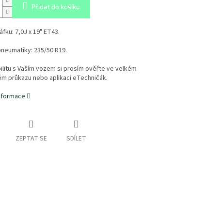
Přidat do košíku
áfku:
7,0J x 19" ET43.
neumatiky:
235/50 R19.
litu s Vaším vozem si prosím ověřte ve velkém
ém průkazu nebo aplikaci eTechničák.
informace
ZEPTAT SE
SDÍLET