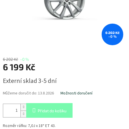
6 202 Kč
–0 %
6 202 Kč
–0 %
6 199 Kč
Měrná
Externí sklad 3-5 dní
cena:
Můžeme doručit do:
13.8.2026
Možnosti doručení
Přidat do košíku
Rozměr ráfku:
7,0J x 18“ ET 43.