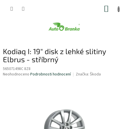
Přejít
NÁKUP
na
obsah
KOŠÍK
Kodiaq I: 19" disk z lehké slitiny
Elbrus - stříbrný
565071498C 8Z8
Průměrné
Neohodnoceno
Podrobnosti hodnocení
Značka:
Škoda
hodnocení
produktu
je
0,0
z
5
hvězdiček.