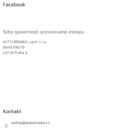
a
Facebook
t
í
Sídlo společnosti, provozovatel eshopu
AUTO-BRANKA, spol. s r.o.
Vlnitá 890/70
147 00 Praha 4
Kontakt
eshop
@
autobranka.cz