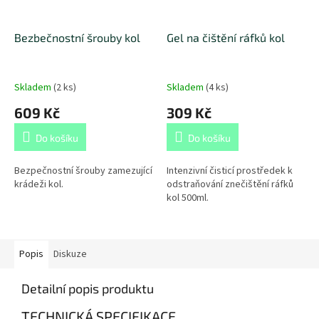
Bezbečnostní šrouby kol
Gel na čištění ráfků kol
Skladem
(
2 ks
)
Skladem
(
4 ks
)
609 Kč
309 Kč
Do košíku
Do košíku
Bezpečnostní šrouby zamezující
Intenzivní čisticí prostředek k
krádeži kol.
odstraňování znečištění ráfků
kol 500ml.
Popis
Diskuze
Detailní popis produktu
TECHNICKÁ SPECIFIKACE