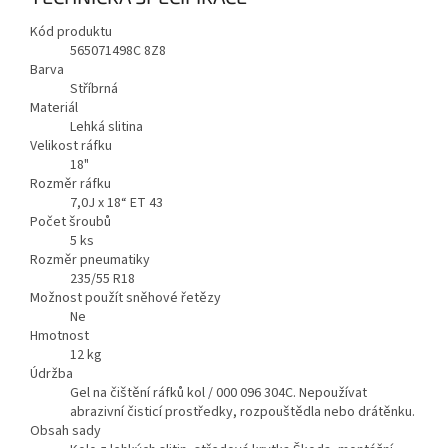
Kód produktu
565071498C 8Z8
Barva
Stříbrná
Materiál
Lehká slitina
Velikost ráfku
18"
Rozměr ráfku
7,0J x 18“ ET 43
Počet šroubů
5
ks
Rozměr pneumatiky
235/55 R18
Možnost použít sněhové řetězy
Ne
Hmotnost
12
kg
Údržba
Gel na čištění ráfků kol / 000 096 304C. Nepoužívat
abrazivní čisticí prostředky, rozpouštědla nebo drátěnku.
Obsah sady