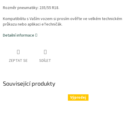
Rozměr pneumatiky:
235/55 R18.
Kompatibilitu s Vaším vozem si prosím ověřte ve velkém technickém
průkazu nebo aplikaci eTechničák.
Detailní informace
ZEPTAT SE
SDÍLET
Související produkty
Výprodej