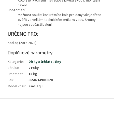
Kolo z lehkých slitin, středová krytka Škoda, montážní
návod.
Upozornění
Možnost použití konkrétního kola pro daný vůz je třeba
ověřit ve velkém technickém průkazu vozu. Šrouby
nejsou součástí balení.
Zobrazit
URČENO PRO:
méně
Kodiaq (2016-2023)
Doplňkové parametry
Kategorie
:
Disky z lehké slitiny
Záruka
:
2 roky
Hmotnost
:
12 kg
EAN
:
565071498C 8Z8
Model vozu
:
Kodiaq I
Z
á
p